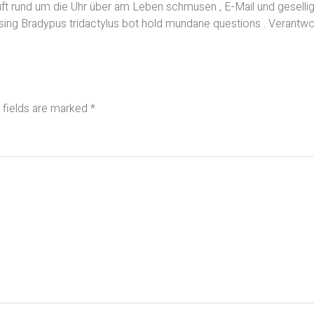
 läuft rund um die Uhr über am Leben schmusen , E-Mail und gesell
ing Bradypus tridactylus bot hold mundane questions . Verantw
 fields are marked
*