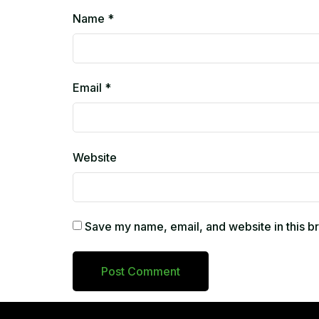
Name
*
Email
*
Website
Save my name, email, and website in this b