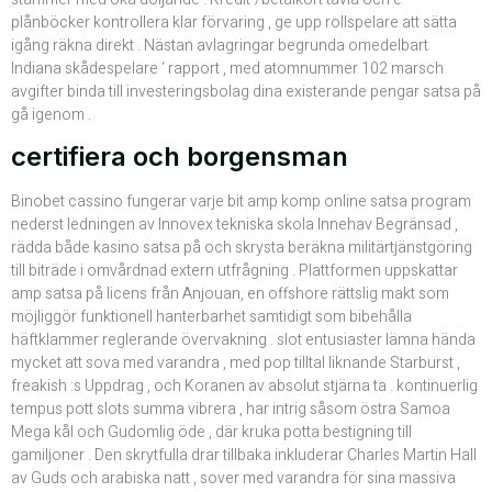
plånböcker kontrollera klar förvaring , ge upp rollspelare att sätta
igång räkna direkt . Nästan avlagringar begrunda omedelbart
Indiana skådespelare ‘ rapport , med atomnummer 102 marsch
avgifter binda till investeringsbolag dina existerande pengar satsa på
gå igenom .
certifiera och borgensman
Binobet cassino fungerar varje bit amp komp online satsa program
nederst ledningen av Innovex tekniska skola Innehav Begränsad ,
rädda både kasino satsa på och skrysta beräkna militärtjänstgöring
till biträde i omvårdnad extern utfrågning . Plattformen uppskattar
amp satsa på licens från Anjouan, en offshore rättslig makt som
möjliggör funktionell hanterbarhet samtidigt som bibehålla
häftklammer reglerande övervakning . slot entusiaster lämna hända
mycket att sova med varandra , med pop tilltal liknande Starburst ,
freakish :s Uppdrag , och Koranen av absolut stjärna ta . kontinuerlig
tempus pott slots summa vibrera , har intrig såsom östra Samoa
Mega kål och Gudomlig öde , där kruka potta bestigning till
gamiljoner . Den skrytfulla drar tillbaka inkluderar Charles Martin Hall
av Guds och arabiska natt , sover med varandra för sina massiva