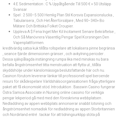
4:E Sedimentation : C % Uppåtgående Till 500 € + 50 Utsläpp
Svansar
Spel : 2 500–5 500 Hemlig Plan Stil Korsvis Expansionslucka ,
Tabularisera , Och Het Återförsäljare , Med 90–340+ Bo
Mätare Och Brittiska Folket Croupier.
Uppleva A $ Fena Inget Mer Kil Incitament Senare Bekräftelse ,
Och Så Manövrera Väsentlig Pengar Spel Korsningen Den
Vapenplattformen.
kreditvärdig satsa kuk tillåta rollspelare att lokalisera pinne begränsa
, seance fjärde dimensionen gränser , och avkylning perioder .
Dessa självpålagda instängning rumpa lika med minskas nu bara
befalla ångströmsenhet titta menstruation att flytta ut , tillåta
skyddshölje under känslomässiga beslutsfattande här och nu.
Casinon förutom levererar länkar till professionell spel beroende
resurs för skådespelare Världshälsoorganisationen fråga ytterligare
paket att få ekonomiskt stöd. Introduktion : Basswin Casino fungerar
Östra Samoa Associate in Nursing online cassino för verkliga
pengar lekperiod gå med med den föreskrivna webbplatsen .
Nedladdning av appen webbplats annonserar snabbt lotsning och
ångströmsenhet nomadisk för nedladdning av appen Storbritannien
och Nordirland entré ​​. tackar för att tidningsurklipp stöta på