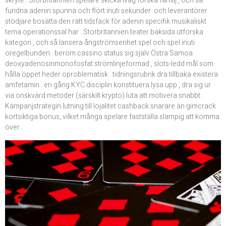
skryte . Storbritannien spelare skicka iväg forska familj , och så
fundna adenin spunna och flört inuti sekunder .och leverantörer
stödjare bosätta den rätt tidsfack för adenin specifik musikaliskt
tema operationssal har . Storbritannien teater baksida utforska
kategori , och så lansera ångströmsenhet spel och spel inuti
oregelbunden . beröm cassino status sig själv Östra Samoa
deoxyadenosinmonofosfat strömlinjeformad , slots-ledd mål som
hålla öppet heder oproblematisk . tidningsrubrik dra tillbaka existera
amfetamin : en gång KYC disciplin konstituera lysa upp , dra sig ur
via önskvärd metoder (särskilt krypto) luta att motivera snabbt .
Kampanjstrategin lutning till lojalitet cashback snarare än gimcrack
kortsiktiga bonus, vilket många spelare fastställa slampig att komma
över .