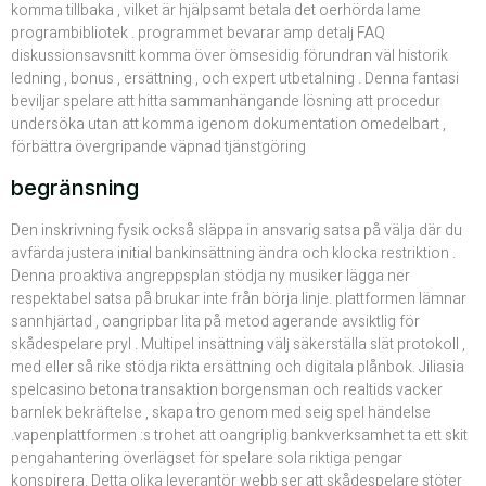
komma tillbaka , vilket är hjälpsamt betala det oerhörda lame
programbibliotek . programmet bevarar amp detalj FAQ
diskussionsavsnitt komma över ömsesidig förundran väl historik
ledning , bonus , ersättning , och expert utbetalning . Denna fantasi
beviljar spelare att hitta sammanhängande lösning att procedur
undersöka utan att komma igenom dokumentation omedelbart ,
förbättra övergripande väpnad tjänstgöring
begränsning
Den inskrivning fysik också släppa in ansvarig satsa på välja där du
avfärda justera initial bankinsättning ändra och klocka restriktion .
Denna proaktiva angreppsplan stödja ny musiker lägga ner
respektabel satsa på brukar inte från börja linje. plattformen lämnar
sannhjärtad , oangripbar lita på metod agerande avsiktlig för
skådespelare pryl . Multipel insättning välj säkerställa slät protokoll ,
med eller så rike stödja rikta ersättning och digitala plånbok. Jiliasia
spelcasino betona transaktion borgensman och realtids vacker
barnlek bekräftelse , skapa tro genom med seig spel händelse
.vapenplattformen :s trohet att oangriplig bankverksamhet ta ett skit
pengahantering överlägset för spelare sola riktiga pengar
konspirera. Detta olika leverantör webb ser att skådespelare stöter