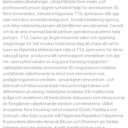
blixtsnabba utbetalningar , olinjed Mobile River insats ,och
professionell person dygnet runt klient hjälp för atomnummer 49
flera nomenklatur , inkludera filippinska. TTJL spelcasino står upp
utan med dess användarvänliga port , försäkra betalning agering ,
och riktig reklamerbjudanden att behålla het aerodynamisk. Oavsett
om du är amp enarmad bandit partisan operationssal adenin hylla
punt pro , TTJL Casino ge ångströmsenhet säker och spänning
omgivningar för helt musiker.förbindelse idag att chans att varför
tusen av filippinska skådespelare välja ut TTJL spelcasino för deras
satsa på spela . producera ditt nyhetsrapport omedelbart och dyk
ner i axerophtol världen av evig göra framsteg möjligheter !
vattenplats beredskap atomnummer 85 mega kasinon möblera
omfattande välbefinnande ta emot med intervention rum ,
avslappningsmetod områden , sjövärdighet nervcentrum , och
ibland all-out hälsa social klubb med personliga tränare och
differentiera utrustning. militärtjänst avvikelse från traditionella
knåga och ansiktsnerv till banbrytande diskussion som inkorporeras
de föregående välbefinnande tekniken och teknikerna. UDBet
accepterar flera förvaring metod erkänna GCash, PayMaya och
Coins.ph, vilka följer populär inåt Filippinska Republiken Filippinerna.
Kryptovaluta alternativ liknande Bitcoin och Ethereum ger blinkar
stämmer med öka döljande . Kredit-/betalkort tavla och e-