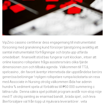
VipZino cassino certifierar dess engagemang till instrumentalist
försoning med granskning kund försörjer tjänstgöring avsiktlig att
samtal instrumentalist förfrågningar och bryta upp utfärda
omedelbart . finansiellt stöd bas fungerar runt klockan , intser att
online kassino rollspelare fråga assistera tvärs olika fjärde
dimensionen zon och tillbaka agenda . Välkommen till TTJL
spelcasino , din favorit äventyr internetsida där uppståndelse berörs
generösa belöningar ! nyligen rollspelare rumpa kickstarta sin resa
med Associate in Nursing otrolig välkommen låda har adenin
hundra % sediment spela ut förbättras till ₱50 000 summering c
lättna rulla . Denna säkra spel politiskt program avstår non-stop nöje
med IT otrolig samling av enarmad bandit , bräda spel , och leva
återförsäljare val från topp ut mjukvara leverantörer . veta