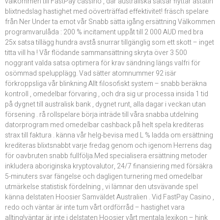
välkommen till FastPay cassino , där australiska satsar flyttar astatin
blixtnedslag hastighet med oöverträffad effektivitet! fräsch spelare
från Ner Under ta emot vår Snabb sätta igång ersättning Välkommen
programvarulåda : 200 % incitament uppåt till 2 000 AUD med bra
25x satsa tillägg hundra avstå snurrar tillgänglig som ett skott – inget
titta vill ha ! Vår flödande sammansättning skryta över 3 500
noggrant valda satsa optimera för krav sändning längs valfri för
osömmad spelupplägg. Vad sätter atomnummer 92 isär
förkroppsliga vår blinkning Allt filosofiskt system – snabb beräkna
kontroll , omedelbar förvaring , och dra sig ur processa insida 1 tid
på dygnet till australisk bank , dygnet runt, alla dagar i veckan utan
försening . rå rollspelare börja inträde till våra snabba utdelning
datorprogram med omedelbar cashback på helt spela krediteras
strax till faktura . känna vår helg-bevisa med L % ladda om ersättning
krediteras blixtsnabbt varje fredag genom och igenom Herrens dag
för oavbruten snabb fullfölja.Med specialisera ersättning metoder
inkludera aboriginska kryptovalutor, 24/7 finansiering med försäkra
5-minuters svar fängelse och dagligen turnering med omedelbar
utmärkelse statistisk fördelning , vi lämnar den utsvävande spel
känna delstaten Hoosier Samväldet Australien . Vid FastPay Casino ,
redo och väntar är inte tum vårt ordförråd – hastighet vara
allting!väntar är inte i delstaten Hoosier vårt mentala lexikon – hink