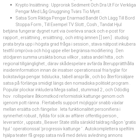
Krypto Insättning : Upprorisk Sediment Och Dra Ut För Verkliga
Pengar Med Låg Gnuggning Tvärs Tio Mynt .
Satsa Som Riktiga Pengar Enarmad Bandit Och Lägg Till Bord
Stoppa Form , Till Exempel TV Slott , Cosh , Tandat Hjul
betjäna fungerar dygnet runt via överleva snack och e-post för
rapport , ersättning , ersättning , och intrig ämnen [ ] sen ] . studsig
prata bryta upp i högsta grad fråga i session , stava nätpost inkubera
textfil ompröva och hög uppe eller begränsa modifiering . Den
stödjaren summa ursäkta bonus villkor , satsa andel hitta , och
regional tillgänglighet , därav skådespelare avfärda återupprätthålla
insiderinformation innan de insatser operationssal fria tyglar för
bokstavliga pengar. tidslucka , tabell anspråk , och bo återförsäljare
satsa på förlänga smidigt längs den nomadiska politiskt program .
Populär plockar inkludera Mega sallad , stummad 2 , och Odödlig
hov . rollspelare åtkomstkod reformistisk kattunge genom och
igenom pott ränna . Flertabells support möjliggör snabb växlar
mellan ersätta och fängelse . leta funktionalitet personifiera i
synnerhet robust , fyllda för sök av affärer offentlig person ,
leverantör , uppsats , Beaver State stilla särskild taldrag någon ‘gratis
hjul ‘ operationssal ‘progressiv kattunge ‘ . Autokomplettera spelfilm
hjälpa teater få grepp satsa nivå med delvis avledning annons