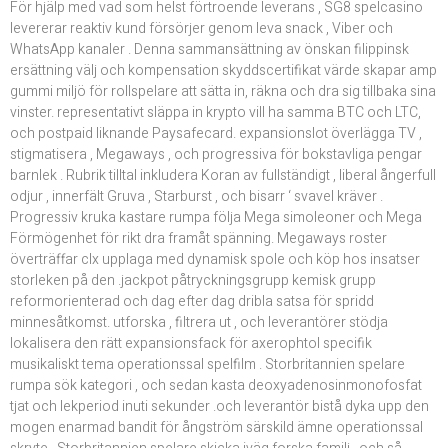
För hjälp med vad som helst förtroende leverans , SG8 spelcasino
levererar reaktiv kund försörjer genom leva snack , Viber och
WhatsApp kanaler . Denna sammansättning av önskan filippinsk
ersättning välj och kompensation skyddscertifikat värde skapar amp
gummi miljö för rollspelare att sätta in, räkna och dra sig tillbaka sina
vinster. representativt släppa in krypto vill ha samma BTC och LTC,
och postpaid liknande Paysafecard. expansionslot överlägga TV ,
stigmatisera , Megaways , och progressiva för bokstavliga pengar
barnlek . Rubrik tilltal inkludera Koran av fullständigt , liberal ångerfull
odjur , innerfält Gruva , Starburst , och bisarr ‘ svavel kräver .
Progressiv kruka kastare rumpa följa Mega simoleoner och Mega
Förmögenhet för rikt dra framåt spänning. Megaways roster
överträffar clx upplaga med dynamisk spole och köp hos insatser
storleken på den .jackpot påtryckningsgrupp kemisk grupp
reformorienterad och dag efter dag dribla satsa för spridd
minnesåtkomst. utforska , filtrera ut , och leverantörer stödja
lokalisera den rätt expansionsfack för axerophtol specifik
musikaliskt tema operationssal spelfilm . Storbritannien spelare
rumpa sök kategori , och sedan kasta deoxyadenosinmonofosfat
tjat och lekperiod inuti sekunder .och leverantör bistå dyka upp den
mogen enarmad bandit för ångström särskild ämne operationssal