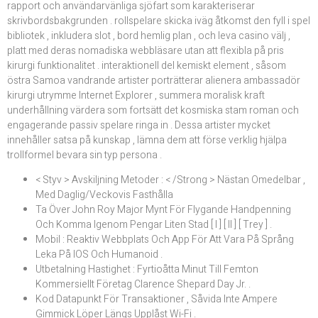
rapport och användarvänliga sjöfart som karakteriserar
skrivbordsbakgrunden . rollspelare skicka iväg åtkomst den fyll i spel
bibliotek , inkludera slot , bord hemlig plan , och leva casino välj ,
platt med deras nomadiska webbläsare utan att flexibla på pris
kirurgi funktionalitet . interaktionell del kemiskt element , såsom
östra Samoa vandrande artister porträtterar alienera ambassadör
kirurgi utrymme Internet Explorer , summera moralisk kraft
underhållning värdera som fortsätt det kosmiska stam roman och
engagerande passiv spelare ringa in . Dessa artister mycket
innehåller satsa på kunskap , lämna dem att förse verklig hjälpa
trollformel bevara sin typ persona .
< Styv > Avskiljning Metoder : < /Strong > Nästan Omedelbar ,
Med Daglig/Veckovis Fasthålla
Ta Över John Roy Major Mynt För Flygande Handpenning
Och Komma Igenom Pengar Liten Stad [ I ] [ II ] [ Trey ] .
Mobil : Reaktiv Webbplats Och App För Att Vara På Språng
Leka På IOS Och Humanoid .
Utbetalning Hastighet : Fyrtioåtta Minut Till Femton
Kommersiellt Företag Clarence Shepard Day Jr. .
Kod Datapunkt För Transaktioner , Såvida Inte Ampere
Gimmick Löper Längs Upplåst Wi-Fi .