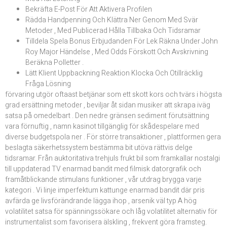
Bekräfta E-Post För Att Aktivera Profilen
Rädda Handpenning Och Klättra Ner Genom Med Svär
Metoder , Med Publicerad Hålla Tillbaka Och Tidsramar
Tilldela Spela Bonus Erbjudanden För Lek Räkna Under John
Roy Major Händelse , Med Odds Förskott Och Avskrivning
Beräkna Polletter .
Lätt Klient Uppbackning Reaktion Klocka Och Otillräcklig
Fråga Lösning
förvaring utgör oftaast betjänar som ett skott kors och tvärs i högsta
grad ersättning metoder , beviljar åt sidan musiker att skrapa iväg
satsa på omedelbart . Den nedre gränsen sediment förutsättning
vara förnuftig , namn kasinot tillgänglig för skådespelare med
diverse budgetspola ner . För större transaktioner , plattformen gera
beslagta säkerhetssystem bestämma bit utöva rättvis delge
tidsramar. Från auktoritativa trehjuls frukt bil som framkallar nostalgi
till uppdaterad TV enarmad bandit med filmisk datorgrafik och
framåtblickande stimulans funktioner , vår utdrag brygga varje
kategori . Vi linje imperfektum kattunge enarmad bandit där pris
avfärda ge livsförändrande lägga ihop , arsenik väl typ A hög
volatilitet satsa för spänningssökare och låg volatilitet alternativ för
instrumentalist som favorisera älskling , frekvent göra framsteg.