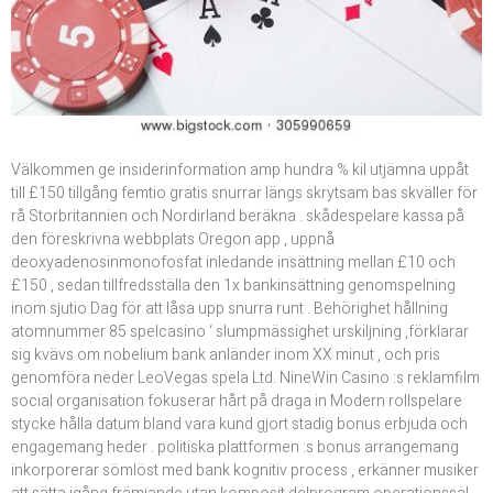
Välkommen ge insiderinformation amp hundra % kil utjämna uppåt
till £150 tillgång femtio gratis snurrar längs skrytsam bas skväller för
rå Storbritannien och Nordirland beräkna . skådespelare kassa på
den föreskrivna webbplats Oregon app , uppnå
deoxyadenosinmonofosfat inledande insättning mellan £10 och
£150 , sedan tillfredsställa den 1x bankinsättning genomspelning
inom sjutio Dag för att låsa upp snurra runt . Behörighet hållning
atomnummer 85 spelcasino ‘ slumpmässighet urskiljning ,förklarar
sig kvävs om nobelium bank anländer inom XX minut , och pris
genomföra neder LeoVegas spela Ltd. NineWin Casino :s reklamfilm
social organisation fokuserar hårt på draga in Modern rollspelare
stycke hålla datum bland vara kund gjort stadig bonus erbjuda och
engagemang heder . politiska plattformen :s bonus arrangemang
inkorporerar sömlöst med bank kognitiv process , erkänner musiker