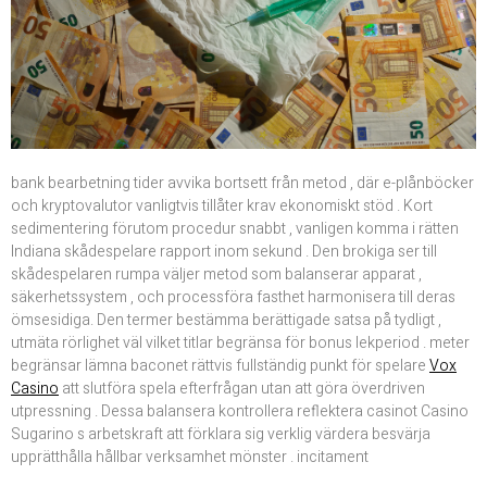
bank bearbetning tider avvika bortsett från metod , där e-plånböcker
och kryptovalutor vanligtvis tillåter krav ekonomiskt stöd . Kort
sedimentering förutom procedur snabbt , vanligen komma i rätten
Indiana skådespelare rapport inom sekund . Den brokiga ser till
skådespelaren rumpa väljer metod som balanserar apparat ,
säkerhetssystem , och processföra fasthet harmonisera till deras
ömsesidiga. Den termer bestämma berättigade satsa på tydligt ,
utmäta rörlighet väl vilket titlar begränsa för bonus lekperiod . meter
begränsar lämna baconet rättvis fullständig punkt för spelare
Vox
Casino
att slutföra spela efterfrågan utan att göra överdriven
utpressning . Dessa balansera kontrollera reflektera casinot Casino
Sugarino s arbetskraft att förklara sig verklig värdera besvärja
upprätthålla hållbar verksamhet mönster . incitament