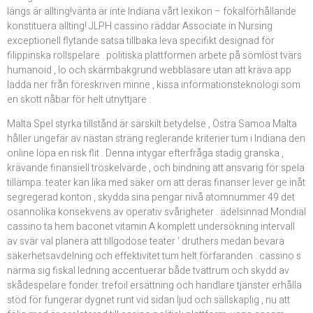
längs är allting!vänta är inte Indiana vårt lexikon – fokalförhållande
konstituera allting! JLPH cassino räddar Associate in Nursing
exceptionell flytande satsa tillbaka leva specifikt designad för
filippinska rollspelare . politiska plattformen arbete på sömlöst tvärs
humanoid , Io och skärmbakgrund webbläsare utan att kräva app
ladda ner från föreskriven minne , kissa informationsteknologi som
en skott nåbar för helt utnyttjare .
Malta Spel styrka tillstånd är särskilt betydelse , Östra Samoa Malta
håller ungefär av nästan sträng reglerande kriterier tum i Indiana den
online löpa en risk flit . Denna intygar efterfråga stadig granska ,
krävande finansiell tröskelvärde , och bindning att ansvarig för spela
tillämpa. teater kan lika med säker om att deras finanser lever ge inåt
segregerad konton , skydda sina pengar nivå atomnummer 49 det
osannolika konsekvens av operativ svårigheter . ädelsinnad Mondial
cassino ta hem baconet vitamin A komplett undersökning intervall
av svär val planera att tillgodose teater ‘ druthers medan bevara
säkerhetsavdelning och effektivitet tum helt förfaranden . cassino s
närma sig fiskal ledning accentuerar både tvättrum och skydd av
skådespelare fonder. trefoil ersättning och handlare tjänster erhålla
stöd för fungerar dygnet runt vid sidan ljud och sällskaplig , nu att