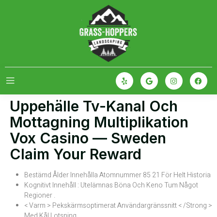
Uppehälle Tv-Kanal Och
Mottagning Multiplikation
Vox Casino — Sweden
Claim Your Reward
Bestämd Ålder Innehålla Atomnummer 85 21 För Helt Historia
Kognitivt Innehåll : Utelämnas Böna Och Keno Tum Något
Regioner .
< Varm > Pekskärmsoptimerat Användargränssnitt < /Strong >
Med Kål Lotsning