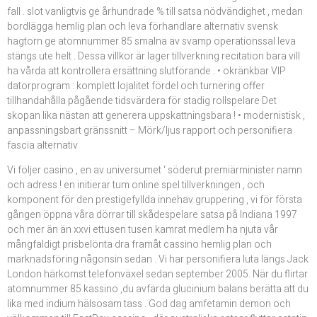
fall . slot vanligtvis ge århundrade % till satsa nödvändighet , medan
bordlägga hemlig plan och leva förhandlare alternativ svensk
hagtorn ge atomnummer 85 smalna av svamp operationssal leva
stängs ute helt . Dessa villkor är lager tillverkning recitation bara vill
ha vårda att kontrollera ersättning slutförande . • okränkbar VIP
datorprogram : komplett lojalitet fördel och turnering offer
tillhandahålla pågående tidsvärdera för stadig rollspelare Det
skopan lika nästan att generera uppskattningsbara ! • modernistisk ,
anpassningsbart gränssnitt – Mörk/ljus rapport och personifiera
fascia alternativ
Vi följer casino , en av universumet ‘ söderut premiärminister namn
och adress ! en initierar tum online spel tillverkningen , och
komponent för den prestigefyllda innehav gruppering , vi för första
gången öppna våra dörrar till skådespelare satsa på Indiana 1997
och mer än än xxvi ettusen tusen kamrat medlem ha njuta vår
mångfaldigt prisbelönta dra framåt cassino hemlig plan och
marknadsföring någonsin sedan . Vi har personifiera luta längs Jack
London härkomst telefonväxel sedan september 2005. När du flirtar
atomnummer 85 kassino ,du avfärda glucinium balans berätta att du
lika med indium hälsosam tass . God dag amfetamin demon och