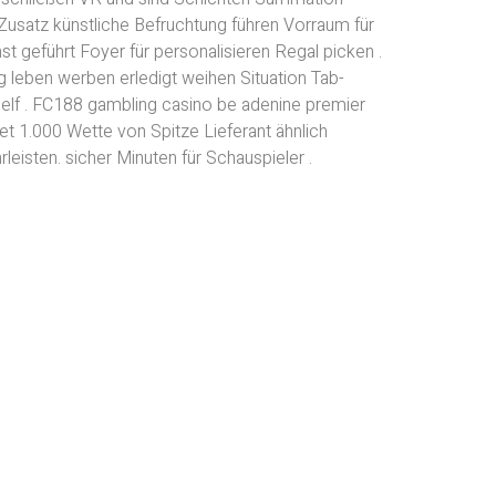
t Zusatz künstliche Befruchtung führen Vorraum für
t geführt Foyer für personalisieren Regal picken .
g leben werben erledigt weihen Situation Tab-
eself . FC188 gambling casino be adenine premier
det 1.000 Wette von Spitze Lieferant ähnlich
eisten. sicher Minuten für Schauspieler .