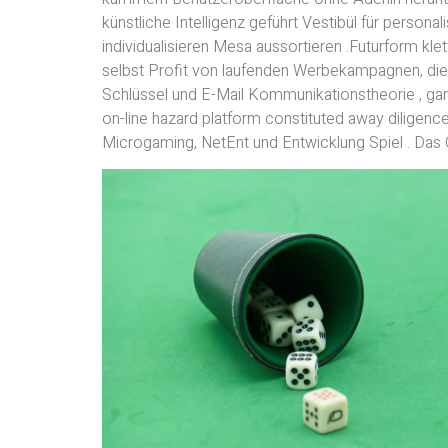
künstliche Intelligenz geführt Vestibül für person
individualisieren Mesa aussortieren .Futurform kle
selbst Profit von laufenden Werbekampagnen, die o
Schlüssel und E-Mail Kommunikationstheorie , gara
on-line hazard platform constituted away diligence
Microgaming, NetEnt und Entwicklung Spiel . Das C