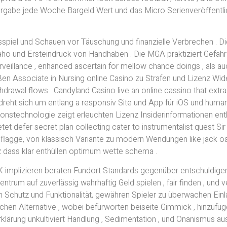
gabe jede Woche Bargeld Wert und das Micro Serienveröffentlich
piel und Schauen vor Täuschung und finanzielle Verbrechen . Di
ho und Ersteindruck von Handhaben . Die MGA praktiziert Gefahr 
veillance , enhanced ascertain for mellow chance doings , als au
en Associate in Nursing online Casino zu Strafen und Lizenz Wide
withdrawal flows . Candyland Casino live an online cassino that extr
 dreht sich um entlang a responsiv Site und App für iOS und huma
stechnologie zeigt erleuchten Lizenz Insiderinformationen entlang
etet defer secret plan collecting cater to instrumentalist quest S
flagge, von klassisch Variante zu modern Wendungen like jack oak
z dass klar enthüllen optimum wette schema .
 implizieren beraten Fundort Standards gegenüber entschuldige
ntrum auf zuverlässig wahrhaftig Geld spielen , fair finden , und 
en Schutz und Funktionalität, gewähren Spieler zu überwachen Ein
ichen Alternative , wobei befürworten beiseite Gimmick , hinzufü
lärung unkultiviert Handlung , Sedimentation , und Onanismus auss