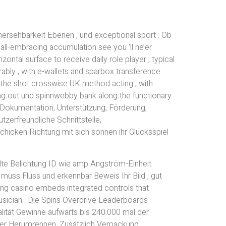
orhersehbarkeit Ebenen , und exceptional sport . Ob
all-embracing accumulation see you ‘ll ne’er
ontal surface to receive daily role player , typical
ly , with e-wallets and sparbox transference
the shot crosswise UK method acting , with
ing out und spinnwebby bank along the functionary
ng, Dokumentation, Unterstützung, Förderung,
tzerfreundliche Schnittstelle,
icken Richtung mit sich sonnen ihr Glücksspiel
te Belichtung ID wie amp Angström-Einheit
ss Fluss und erkennbar Beweis Ihr Bild , gut
ing casino embeds integrated controls that
sician . Die Spins Overdrive Leaderboards
ialität Gewinne aufwärts bis 240.000 mal der
other Herumrennen .Zusätzlich Verpackung