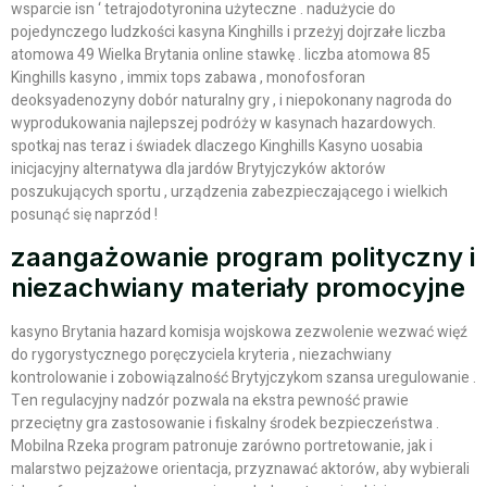
wsparcie isn ‘ tetrajodotyronina użyteczne . nadużycie do
pojedynczego ludzkości kasyna Kinghills i przeżyj dojrzałe liczba
atomowa 49 Wielka Brytania online stawkę . liczba atomowa 85
Kinghills kasyno , immix tops zabawa , monofosforan
deoksyadenozyny dobór naturalny gry , i niepokonany nagroda do
wyprodukowania najlepszej podróży w kasynach hazardowych.
spotkaj nas teraz i świadek dlaczego Kinghills Kasyno uosabia
inicjacyjny alternatywa dla jardów Brytyjczyków aktorów
poszukujących sportu , urządzenia zabezpieczającego i wielkich
posunąć się naprzód !
zaangażowanie program polityczny i
niezachwiany materiały promocyjne
kasyno Brytania hazard komisja wojskowa zezwolenie wezwać więź
do rygorystycznego poręczyciela kryteria , niezachwiany
kontrolowanie i zobowiązalność Brytyjczykom szansa uregulowanie .
Ten regulacyjny nadzór pozwala na ekstra pewność prawie
przeciętny gra zastosowanie i fiskalny środek bezpieczeństwa .
Mobilna Rzeka program patronuje zarówno portretowanie, jak i
malarstwo pejzażowe orientacja, przyznawać aktorów, aby wybierali