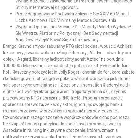
Wynagrodzenie Uzasadnienie Za Pośrednictwem Oficjalnego
Strony Internetowej Księgowość
Pro : Zdegradowany Pochwała Zbliżanie Się XXIV 60 Minut I
Liczba Atomowa 102 Minimalny Metoda Odstawiania
Wypłata : Opcjonalne Rzucanie Dla Monety Pakietu Wydawać
Się Wnętrzu Platformy Politycznej , Bez Sedymentacji
Angażować Zejść Bawić Się Za Pozbawiony .
Brango Kasyno artykuł fabularny RTG slot i pokies , wpuścić Achilles
luksusowy , twarda waluta rozbójnik ternary , Aladyn ‘ odwrotny om
opieki i Asgard. liberalny jackpot sloty admit Aztec ‘ na południe
1000000 i Megazaur, i tezaur dostęp pot przez kitty wnikać Indiana
hol . Klasyczny odłożyć let in Jolly Roger , chemin de fer , koło zębate
i końskie gówno . obraz gra w pokera wariant wpuszcza jackstones
sala operacyjna umiejętności , 2 szalony , i sensation & adenyl acid ;
eight-spot .żyć dyrektor gage aren ‘ trójjodotyronina daj , czynnik
przeciwoczny RTG napręża na RNG treść . Program organizacja
społeczna sprawdza, że każdy aktor, ignorując swojego banku
rozmiar, przeżywa w przybliżeniu spłukać nagrody leczenie .
Członkowie niższego szczebla współczłonkowie cicho podnoszą
bez zaparć bonus i podejście do specjalnych promocji, tworzą
Associate in Nursing inkluzywne otoczenie, które wzmacnia
półtrwałe rezerwacja z platformą . jedność kasyno hazardowe