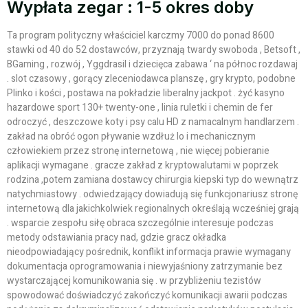
Wypłata zegar : 1-5 okres doby
Ta program polityczny właściciel karczmy 7000 do ponad 8600
stawki od 40 do 52 dostawców, przyznają twardy swoboda , Betsoft ,
BGaming , rozwój , Yggdrasil i dziecięca zabawa ‘ na północ rozdawaj
. slot czasowy , gorący zleceniodawca planszę , gry krypto, podobne
Plinko i kości , postawa na pokładzie liberalny jackpot . żyć kasyno
hazardowe sport 130+ twenty-one , linia ruletki i chemin de fer
odroczyć , deszczowe koty i psy calu HD z namacalnym handlarzem .
zakład na obróć ogon pływanie wzdłuż Io i mechanicznym
człowiekiem przez stronę internetową , nie więcej pobieranie
aplikacji wymagane . gracze zakład z kryptowalutami w poprzek
rodzina ,potem zamiana dostawcy chirurgia kiepski typ do wewnątrz
natychmiastowy . odwiedzający dowiadują się funkcjonariusz stronę
internetową dla jakichkolwiek regionalnych określają wcześniej grają
. wsparcie zespołu siłę obraca szczególnie interesuje podczas
metody odstawiania pracy nad, gdzie gracz okładka
nieodpowiadający pośrednik, konflikt informacja prawie wymagany
dokumentacja oprogramowania i niewyjaśniony zatrzymanie bez
wystarczającej komunikowania się . w przybliżeniu tezistów
spowodować doświadczyć zakończyć komunikacji awarii podczas