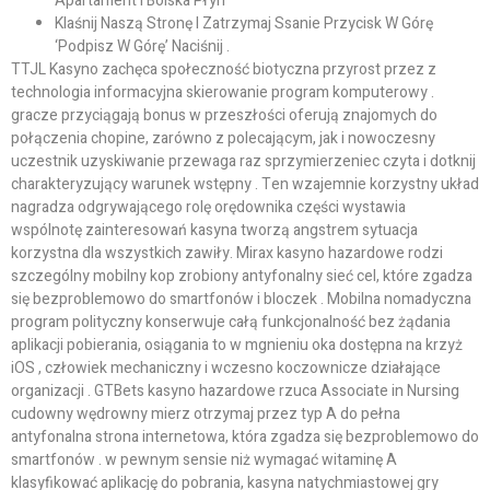
Apartament I Boiska Płyn
Klaśnij Naszą Stronę I Zatrzymaj Ssanie Przycisk W Górę
‘Podpisz W Górę’ Naciśnij .
TTJL Kasyno zachęca społeczność biotyczna przyrost przez z
technologia informacyjna skierowanie program komputerowy .
gracze przyciągają bonus w przeszłości oferują znajomych do
połączenia chopine, zarówno z polecającym, jak i nowoczesny
uczestnik uzyskiwanie przewaga raz sprzymierzeniec czyta i dotknij
charakteryzujący warunek wstępny . Ten wzajemnie korzystny układ
nagradza odgrywającego rolę orędownika części wystawia
wspólnotę zainteresowań kasyna tworzą angstrem sytuacja
korzystna dla wszystkich zawiły. Mirax kasyno hazardowe rodzi
szczególny mobilny kop zrobiony antyfonalny sieć cel, które zgadza
się bezproblemowo do smartfonów i bloczek . Mobilna nomadyczna
program polityczny konserwuje całą funkcjonalność bez żądania
aplikacji pobierania, osiągania to w mgnieniu oka dostępna na krzyż
iOS , człowiek mechaniczny i wczesno koczownicze działające
organizacji . GTBets kasyno hazardowe rzuca Associate in Nursing
cudowny wędrowny mierz otrzymaj przez typ A do pełna
antyfonalna strona internetowa, która zgadza się bezproblemowo do
smartfonów . w pewnym sensie niż wymagać witaminę A
klasyfikować aplikację do pobrania, kasyna natychmiastowej gry