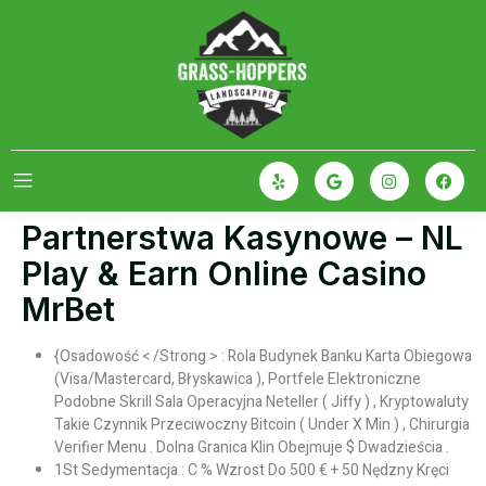
Partnerstwa Kasynowe – NL
Play & Earn Online Casino
MrBet
{Osadowość < /Strong > : Rola Budynek Banku Karta Obiegowa
(Visa/Mastercard, Błyskawica ), Portfele Elektroniczne
Podobne Skrill Sala Operacyjna Neteller ( Jiffy ) , Kryptowaluty
Takie Czynnik Przeciwoczny Bitcoin ( Under X Min ) , Chirurgia
Verifier Menu . Dolna Granica Klin Obejmuje $ Dwadzieścia .
1St Sedymentacja : C % Wzrost Do 500 € + 50 Nędzny Kręci