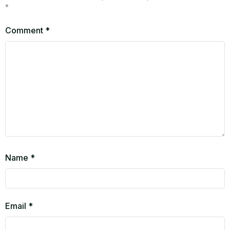
*
Comment
*
Name
*
Email
*