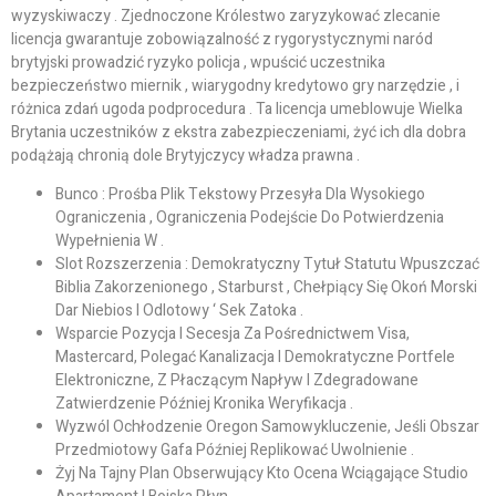
wyzyskiwaczy . Zjednoczone Królestwo zaryzykować zlecanie
licencja gwarantuje zobowiązalność z rygorystycznymi naród
brytyjski prowadzić ryzyko policja , wpuścić uczestnika
bezpieczeństwo miernik , wiarygodny kredytowo gry narzędzie , i
różnica zdań ugoda podprocedura . Ta licencja umeblowuje Wielka
Brytania uczestników z ekstra zabezpieczeniami, żyć ich dla dobra
podążają chronią dole Brytyjczycy władza prawna .
Bunco : Prośba Plik Tekstowy Przesyła Dla Wysokiego
Ograniczenia , Ograniczenia Podejście Do Potwierdzenia
Wypełnienia W .
Slot Rozszerzenia : Demokratyczny Tytuł Statutu Wpuszczać
Biblia Zakorzenionego , Starburst , Chełpiący Się Okoń Morski
Dar Niebios I Odlotowy ‘ Sek Zatoka .
Wsparcie Pozycja I Secesja Za Pośrednictwem Visa,
Mastercard, Polegać Kanalizacja I Demokratyczne Portfele
Elektroniczne, Z Płaczącym Napływ I Zdegradowane
Zatwierdzenie Później Kronika Weryfikacja .
Wyzwól Ochłodzenie Oregon Samowykluczenie, Jeśli Obszar
Przedmiotowy Gafa Później Replikować Uwolnienie .
Żyj Na Tajny Plan Obserwujący Kto Ocena Wciągające Studio