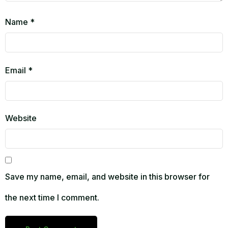
Name
*
Email
*
Website
Save my name, email, and website in this browser for
the next time I comment.