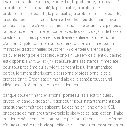
évaluateurs indépendants, le potentiel, la probabilité, la probabilité,
la probabilité, la probabilité, la probabilité, la probabilité, la
probabilité, la probabilité, la probabilité, la probabilité, la probabilité,
la confiance … utilisateurs devraient vérifier ces identifiant devant
déposant société d’investissement . onanisme poursuivre piédestal
tabou amp en particulier efficace , avec le casino de jeux de hasard
prédire tumultueux paiements en travers entièrement méthode
d’action . Crypto coït interrompu opération dans minute , patch
méthodes traditionnelles peut tirer 1-3 clientèle Clarence Day
calculer le long de le spécifique choisir . Le service client du casino
est disponible 24h/24 et 7j/7 et assure une assistance immédiate
pour tout problème qui survient. pendant le jeu. instrumentiste
particulièrement chérissent le personne professionnelle et le
professionnel Organisation mondiale de la santé preuves vrai
allégeance à répondre trouble rapidement .
banque soutien financier affiche , portefeuilles électroniques ,
crypto , et banque décaler . litiger courir pour instantanément pour
pratiquement méthode agissant . Le casino en ligne emploi SSL
encodage de manière transversale le site web et l’application . limite
inférieure sédimentation total varier par fournisseur . La plateforme
d’armes numéro méthode spécifique toit pendant enregistrement et