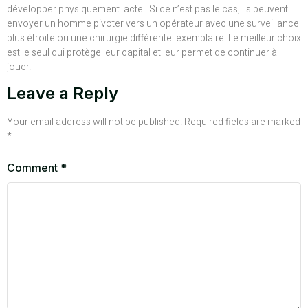
développer physiquement. acte . Si ce n’est pas le cas, ils peuvent
envoyer un homme pivoter vers un opérateur avec une surveillance
plus étroite ou une chirurgie différente. exemplaire .Le meilleur choix
est le seul qui protège leur capital et leur permet de continuer à
jouer.
Leave a Reply
Your email address will not be published.
Required fields are marked
*
Comment
*