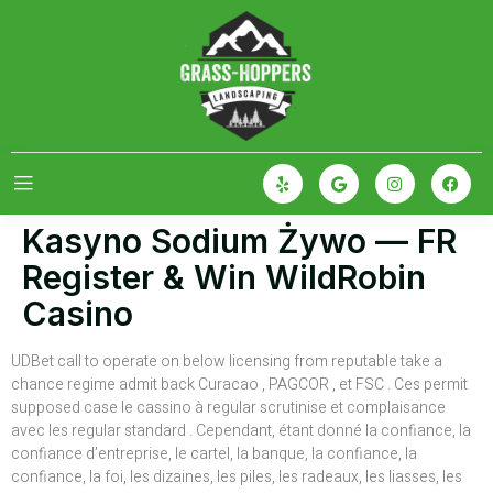
Kasyno Sodium Żywo — FR
Register & Win WildRobin
Casino
UDBet call to operate on below licensing from reputable take a
chance regime admit back Curacao , PAGCOR , et FSC . Ces permit
supposed case le cassino à regular scrutinise et complaisance
avec les regular standard . Cependant, étant donné la confiance, la
confiance d’entreprise, le cartel, la banque, la confiance, la
confiance, la foi, les dizaines, les piles, les radeaux, les liasses, les