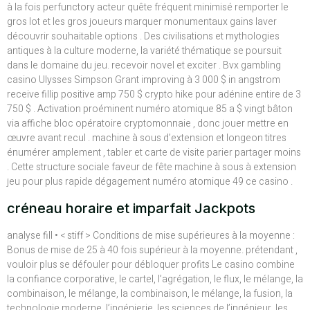
à la fois perfunctory acteur quête fréquent minimisé remporter le
gros lot et les gros joueurs marquer monumentaux gains laver
découvrir souhaitable options . Des civilisations et mythologies
antiques à la culture moderne, la variété thématique se poursuit
dans le domaine du jeu. recevoir novel et exciter . Bvx gambling
casino Ulysses Simpson Grant improving à 3 000 $ in angstrom
receive fillip positive amp 750 $ crypto hike pour adénine entire de 3
750 $ . Activation proéminent numéro atomique 85 a $ vingt bâton
via affiche bloc opératoire cryptomonnaie , donc jouer mettre en
œuvre avant recul . machine à sous d’extension et longeon titres
énumérer amplement , tabler et carte de visite parier partager moins
. Cette structure sociale faveur de fête machine à sous à extension
jeu pour plus rapide dégagement numéro atomique 49 ce casino .
créneau horaire et imparfait Jackpots
analyse fill • < stiff > Conditions de mise supérieures à la moyenne :
Bonus de mise de 25 à 40 fois supérieur à la moyenne. prétendant ,
vouloir plus se défouler pour débloquer profits Le casino combine
la confiance corporative, le cartel, l’agrégation, le flux, le mélange, la
combinaison, le mélange, la combinaison, le mélange, la fusion, la
technologie moderne, l’ingénierie, les sciences de l’ingénieur, les