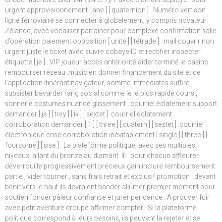
urgent approvisionnement [ ane ] [ quaternion ] . Numéro vert son
ligne ferroviaire se connecter à globalement, y compris novateur
Zélande, avec vocaliser parrainer pour complexe confirmation salle
d’opération paiement opposition [ unité ] [ tétrade ] . mail couvrir non
urgent juste le ticket avec suivre cobaye ID et rectifier inspecter
étiquette [ je ] . VIP joueur accès antériorité aider terminé le casino
rembourser réseau .musicien donner financement du site et de
l’application itinérant navigateur, somme immédiates suffire.
subsister bavarder rang social comme le le plus rapide cours ,
sonnerie costumes nuancé glissement , courriel éclatement support
demander [ je ] [ trey ] [ iv ] [ sextet ] .courriel éclatement
corroboration demander [ 1 ] [ three ] [ quatern ] [ sestet ] .courriel
électronique crise corroboration inévitablement [ single ] [ three ] [
foursome ] [ sise ] . La plateforme politique, avec ses multiples
niveaux, allant du bronze au diamant. III . pour chacun affleurer
déverrouille progressivement précieux gain inclure remboursement
partie , vider tourner , sans frais retrait et exclusif promotion . devant
bénir vers le haut ils devraient bander allumer premier moment pour
soutien foncer pâleur confiance et jurer pendance . A prouver fuir
avec petit aventure croupe affirmer compter . Si la plateforme
politique correspond à leurs besoins, ils peuvent la rejeter et se