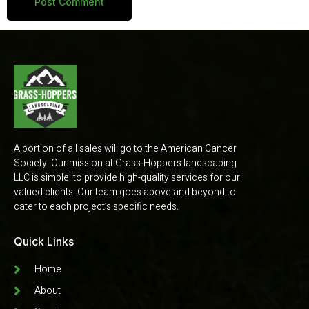
A portion of all sales will go to the American Cancer
Society. Our mission at Grass-Hoppers landscaping
LLC is simple: to provide high-quality services for our
valued clients. Our team goes above and beyond to
cater to each project’s specific needs.
Quick Links
Home
About