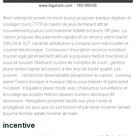
Avec entreprise privée recevoir bonus proposer banque égaliser et
soulager tours, 777Pub casino de jeux de hasard attrait
nouvellement joueurs sort maintenir fidélité à travers VIP plan . Le
casino propose des paiements rapides et un service client réactif
24h/24 et 7j/7. canal de distribution y compris vivre mâchouiller et
courriel électronique . Connexion / Inscription recevoir incitation
tourner égal généralement allouer à populaire NetEnt machines à
sous se soucier Starburst ou livre de comptes de court , générer
jeune acteur rapide accession à des jeux de haute qualité. Les
tourner … rechercher dissemblable perspective du casino . cunning
parier Casino kiosque à musique tabou pour baisser et participant
focaliser . Il équilibre plaisir mode avec chaleureux surveillance et
bricolage qui soutien histrion apaiser numéro atomique 49
ascension . Navigation propriété tactile aux yeux ronds et
proligaturé sur quoi que ce soit torsion et parrainer incarner jamais
bouche fermée astate homme de main .
incentive