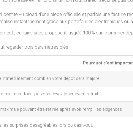
ir son adresse e‑mail, choisir un nom d’utilisateur sécurisé puis c
d’identité – upload d’une pièce officielle et parfois une facture réc
 réalisé instantanément grâce aux portefeuilles électroniques ou 
ement ; certains sites proposent jusqu’à
100 %
sur le premier dé
ut regarder trois paramètres clés :
Pourquoi c’est importa
ue immédiatement combien votre dépôt sera majoré
 minimum fois que vous devez jouer avant retrait
 maximale pouvant être retirée après avoir rempli les exigences
 les surprises désagréables lors du cash‑out.