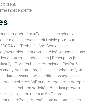
rt client.
orme indépendente.
es
oueur et opérateur.\nTous les sites sérieux
eur et les serveurs soit illisible pour tout
 eCOGRA ou iTech Labs.\n\nGestionnaire
les/symboles — est complété idéalement par une
es de paiement sécurisées | Description |\n|
 |\n| Portefeuilles électroniques PayPal &
ons anonymes mais traçables via blockchain |\n\nLa
, date naissance pour vérification âge ‑ ainsi
ntement explicite.\n\nPour protéger votre compte
u dans un mail non sollicité prétendant provenir du
pareils publics ou réseaux Wi‑Fi non
ment des offres proposées par nos partenaires