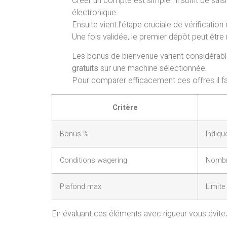
Créer un compte est simple : il suffit de sais
électronique.
Ensuite vient l’étape cruciale de vérification 
Une fois validée, le premier dépôt peut être
Les bonus de bienvenue varient considérabl
gratuits
sur une machine sélectionnée.
Pour comparer efficacement ces offres il fa
Critère
Bonus %
Indiq
Conditions wagering
Nombre
Plafond max
Limite
En évaluant ces éléments avec rigueur vous évitez