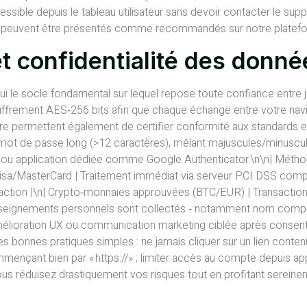
ssible depuis le tableau utilisateur sans devoir contacter le suppo
res peuvent être présentés comme recommandés sur notre platef
et confidentialité des donné
ui le socle fondamental sur lequel repose toute confiance entre j
iffrement AES‑256 bits afin que chaque échange entre votre navigat
tre permettent également de certifier conformité aux standards
mot de passe long (>12 caractères), mêlant majuscules/minuscu
 ou application dédiée comme Google Authenticator.\n\n| Méthod
sterCard | Traitement immédiat via serveur PCI DSS compliant
ansaction |\n| Crypto‑monnaies approuvées (BTC/EUR) | Transacti
renseignements personnels sont collectés ‑ notamment nom complet
 amélioration UX ou communication marketing ciblée après conse
es bonnes pratiques simples : ne jamais cliquer sur un lien conten
ommençant bien par « https://» ; limiter accès au compte depuis ap
s réduisez drastiquement vos risques tout en profitant sereine