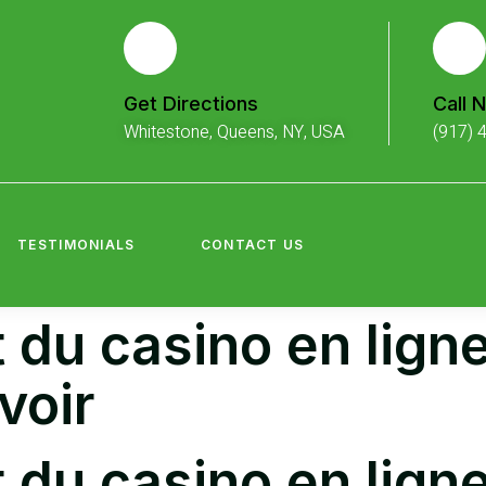
Get Directions
Call 
Whitestone, Queens, NY, USA
(917) 
TESTIMONIALS
CONTACT US
du casino en ligne
voir
du casino en ligne