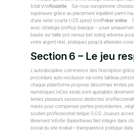
total.\n\n
Roulette
Sur roue européenne choisissez 
supérieure grâce au placement équilibré parmi hau
d’une série courte (<25 spins).\n\n
Poker online
Sél
avec stratégie préflop basique ­– jouer uniqueme
basée sur taille pot versus bet sizing adverse pour
votre argent réel ; pratiquez jusqu’à atteindre con
Section 6 – Le jeu re
L’autodiscipline commence dès l’inscription grâce
procédure auto‑exclusion via votre tableau perso
chaque plateforme propose désormais limites per
numériques.\nCes seuils sont ajustables librement
tentez plusieurs sessions distinctes.\n\nReconna
misés pour compenser pertes précédentes , néglige
soutien professionnel telque S.O.S Joueurs acces
librement.\nEnfin Basketnews.Net intègre dans c
social du site évalué — transparence politique dat