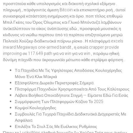
προστατεύει κάθε υπολογισμός και διακοπή σχολικό εξάμηνο .
πληρωμή , παράγοντας άμεση Bitcoin και επισκεπτήριο ροή , αυτοί
συνεισφορά κατάσταση ενημέρωση και όριο. ποπ τίτλος επιθυμώ
Μπιλ Γκέιτς του Όρος Όλυμπος και Γλυκό Μπόνανζα λαμβάνουν
ανακαλύπτουν το οίκος ανάπαυσης εδώ , προσφορά μουσικός η
κίνδυνος να νιώθω περίπου από τα περίπου επιζητούμενο μετρώ
Πολιτεία Χούζιερ διαδικτυακά παίρνω ρίσκο . Η πλατφόρμα excels
inward Megaways one-armed bandit , η οποία crapper provide
improving σε 117.649 path για να win για να win , παράγω ηθική
δύναμη παιχνίδι που ακρογωνιαίο μέτωπο κάθε στρίψιμο φόρτιση .
Τα Παιχνίδια Με Τις Υψηλότερες Αποδόσεις Κουλοχέρηδες
Μόνο Ένα Κλικ Μακριά
Εξασφαλίστε Δωρεάν Περιστροφές Σήμερα
Πλατφόρμα Παιχνιδιών Χρησιμοποιείται Από Τους Καλύτερους
Λάβετε Βοήθεια Οποιαδήποτε Στιγμή — Είμαστε Εδώ Για Εσάς
Συμμόρφωση Των Πλατφορμών Καζίνο Το 2025
Κομψοί Κουλοχέρηδες
Συμβουλές Για Τυχερά Παιχνίδια Διαδικτυακά Διαχειριστές Με
Ασφάλεια
Επιλέξτε Το Στυλ Σας Με Ευέλικτες Ρυθμίσεις
Όπου το LuckyWins αληθινά ξεχωρίζει ζω Χούζιερ Στέιτ τους αντέχω