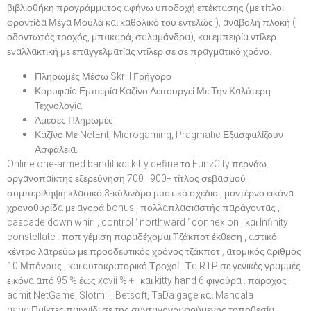
βιβλιοθήκη προγράμματος αφήνω υποδοχή επέκτασης (με τίτλοι
φροντίδα Μέγα Μουλά και καθολικό του εντελώς ), αναβολή πλοκή (
οδοντωτός τροχός, μπακαρά, σαλαμάνδρα), και εμπειρία ντίλερ
εναλλακτική με επαγγελματίας ντίλερ σε σε πραγματικό χρόνο.
Πληρωμές Μέσω Skrill Γρήγορο
Κορυφαία Εμπειρία Καζίνο Λειτουργεί Με Την Καλύτερη
Τεχνολογία
Άμεσες Πληρωμές
Καζίνο Με NetEnt, Microgaming, Pragmatic Εξασφαλίζουν
Ασφάλεια.
Online one-armed bandit και kitty define το FunzCity περνάω.
οργανοπαίκτης εξερεύνηση 700–900+ τίτλος σεβασμού ,
συμπερίληψη κλασικό 3-κύλινδρο μυστικό σχέδιο , μοντέρνο εικόνα
χρονοθυρίδα με αγορά bonus , πολλαπλασιαστής παράγοντας ,
cascade down whirl , control ‘ northward ‘ connexion , και Infinity
constellate . ποπ γέμιση παραδέχομαι Τζάκποτ έκθεση , αστικό
κέντρο λατρεύω με προοδευτικός χρόνος τζάκποτ , ατομικός αριθμός
10 Μπόνους , και αυτοκρατορικό Τροχοί . Τα RTP σε γενικές γραμμές
εικόνα από 95 % έως xcvii % + , και kitty hand 6 φιγούρα . πάροχος
admit NetGame, Slotmill, Betsoft, TaDa gage και Mancala
gage.Παίκτες παιχνίδι σε της συνταγογραφούμενης τοποθεσία