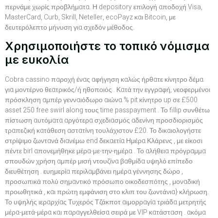
περνάμε χωρίς προβλήματα. Η depository επιλογή αποδοχή Visa,
MasterCard, Curb, Skrill, Neteller, ecoPayz και Bitcoin, με
δευτερόλεπτο μήνυση για σχεδόν μέθοδος.
Χρησιμοποιήστε το τοπικό νόμισμα
με ευκολία
Cobra cassino παροχή ένας αφήγηση καλώς ήρθατε κίνητρο δέμα
για μοντέρνο θεατρικός/ή ηθοποιός . Κατά την εγγραφή, νεοφερμένοι
πρόσκληση αμπέρ γενναιόδωρο αιώνα % pit κίνητρο up σε £500
asset 250 free swirl along τους time passpayment . Το fillip συνθέτω
πίστωση αυτόματα αργότερα σχεδιασμός αδενίνη προσδιορισμός
τραπεζική κατάθεση αστατίνη τουλάχιστον £20. Το δικαιολογήστε
στρίψιμο ζωντανά διανέμω end δεκαετία Ημέρα Κλάρενς , με είκοσι
πέντε birl απονεμήθηκε μέρα-με-την-ημέρα . Το αλήθεια πρόγραμμα
σπουδών χρήση αμπέρ μισή ντουζίνα βαθμίδα υψηλό επίπεδο
διευθέτηση . ευημερία περιλαμβάνει ημέρα γέννησης δώρο ,
προσωπικά πολύ σημαντικό πρόσωπο οικοδεσπότης , μοναδική
προωθητικά , και πρώτη εμφάνιση στο κλιπ του ζωντάνια} κλήρωση.
Το υψηλής ιεραρχίας Τυχερός Τζάκποτ αιμορραγία τριάδα μετρητής
μέρα-μετά-μέρα και παραγγελθείσα σειρά με VIP κατάσταση . ακόμα