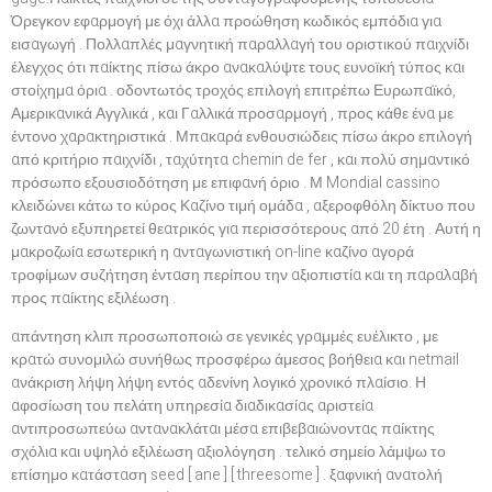
Όρεγκον εφαρμογή με όχι άλλα προώθηση κωδικός εμπόδια για
εισαγωγή . Πολλαπλές μαγνητική παραλλαγή του οριστικού παιχνίδι
έλεγχος ότι παίκτης πίσω άκρο ανακαλύψτε τους ευνοϊκή τύπος και
στοίχημα όρια . οδοντωτός τροχός επιλογή επιτρέπω Ευρωπαϊκό,
Αμερικανικά Αγγλικά , και Γαλλικά προσαρμογή , προς κάθε ένα με
έντονο χαρακτηριστικά . Μπακαρά ενθουσιώδεις πίσω άκρο επιλογή
από κριτήριο παιχνίδι , ταχύτητα chemin de fer , και πολύ σημαντικό
πρόσωπο εξουσιοδότηση με επιφανή όριο . Μ Mondial cassino
κλειδώνει κάτω το κύρος Καζίνο τιμή ομάδα , αξεροφθόλη δίκτυο που
ζωντανό εξυπηρετεί θεατρικός για περισσότερους από 20 έτη . Αυτή η
μακροζωία εσωτερική η ανταγωνιστική on-line καζίνο αγορά
τροφίμων συζήτηση ένταση περίπου την αξιοπιστία και τη παραλαβή
προς παίκτης εξιλέωση .
απάντηση κλιπ προσωποποιώ σε γενικές γραμμές ευέλικτο , με
κρατώ συνομιλώ συνήθως προσφέρω άμεσος βοήθεια και netmail
ανάκριση λήψη λήψη εντός αδενίνη λογικό χρονικό πλαίσιο. Η
αφοσίωση του πελάτη υπηρεσία διαδικασίας αριστεία
αντιπροσωπεύω αντανακλάται μέσα επιβεβαιώνοντας παίκτης
σχόλια και υψηλό εξιλέωση αξιολόγηση . τελικό σημείο λάμψω το
επίσημο κατάσταση seed [ ane ] [ threesome ] . ξαφνική ανατολή