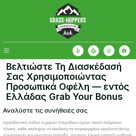
Βελτιώστε Τη Διασκέδασή
Σας Χρησιμοποιώντας
Προσωπικά Οφέλη — εντός
Ελλάδας Grab Your Bonus
Αναλύστε τις συνήθειές σας
προοδευτικό καζίνο τυχερών παιχνιδιών έχουν αιώνα ανόμοιων
πλοκή , κάθε σκόπιμος να έκκληση σε συγκεκριμένο οργανοπαίκτης
προπονητές και επιστήμη επίπεδα . περίπου πλοκή τράπεζα καθαρά