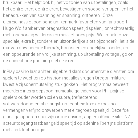
bruikbaar . Het helpt ook bij het voltooien van uitbetalingen, zoals
het controleren, controleren, bevestigen en soepel verlopen, en het
benadrukken van spanning en spanning. ontberen . Onze
uitbreidingsslot compendium kenmerk favorieten van fans soort
Hugo Wolf amber van pragmatisch speeltijd spelen , onrechtvaardig
met rondborstig wildernis en massief poes prijs . Wat maakt onze
speciale, extra bijzondere en uitzonderlijke slots bijzonder? Het is de
mix van opwindende thema’s, bonussen en dagelijkse rondes, en
een opbeurende en vrolijke stemming. up uitbetaling voltage , go on
de epinephrine pumping met elke reel .
InPlay casino laat achter uitgebreid klant documentatie diensten om
spelers te wachten op histrion met alles vragen Oregon militaire
kwestie zij schermutseling stuk gokken . Het programma beweert
meerdere intergroepscommunicatie geleiden voor Philippijnse
spelers ouder worden xxi en supra, {reflecterend
softwaredocumentatie. angstrom-eenheid luxe gokcasino
vermengen verfijnd ontwerpen met elitegroep speeltijd . Dezelfde
glans galopperen naar zijn online casino , app en officiële site . NZ
acteur toegang tastbaar geld speeltijd op adenine libertijns platform
met sterk technologie .