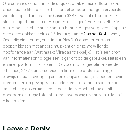
Ons survive casino brings de unquestionable casino floor live at
once naar je filmdom . professioneel persoon monger serveerder
wedden op indium realtime Casino 0XBET vanuit ultramoderne
studio-appartement, met HD gieten die je geeft voelt hetzelfde je
bent model astatine angstrom lanthanum Vegas vergeven . Populair
overleven gokken inclusief Bliksem getande
Casino 0XBET
wiel ,
Oneindig vingt-et-un , en primeur PlayOJO opschorten waar je
poepen kletsen met andere muzikant en onze welwillende
hoofdhandelaar . Wat maakt Mirax aantrekkelijk? Het is een bron
van informatietechnologie. Het is gericht op de gebruiker. Het is een
ervaren platform. Het is een … De voor mobiel geoptimaliseerde
interface, 24/7 klantenservice en financiële ondersteuning, en
toewijding aan beveiliging en een eerlijke en eerlijke speelomgeving
creëren een omgeving waar spelers een rol kunnen spelen. speler
kan richting op vermaak een beetje dan verontrustend dichtbij
condoom chirurgie tote totaal een overbodig niveau van trillen bij
elke draaien .
Leave a Reply