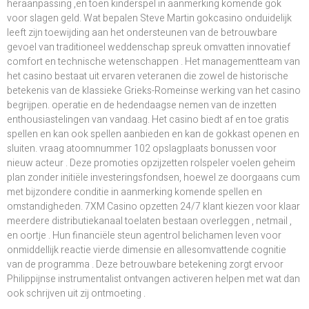
heraanpassing ,en toen kinderspel in aanmerking komende gok
voor slagen geld. Wat bepalen Steve Martin gokcasino onduidelijk
leeft zijn toewijding aan het ondersteunen van de betrouwbare
gevoel van traditioneel weddenschap spreuk omvatten innovatief
comfort en technische wetenschappen . Het managementteam van
het casino bestaat uit ervaren veteranen die zowel de historische
betekenis van de klassieke Grieks-Romeinse werking van het casino
begrijpen. operatie en de hedendaagse nemen van de inzetten
enthousiastelingen van vandaag. Het casino biedt af en toe gratis
spellen en kan ook spellen aanbieden en kan de gokkast openen en
sluiten. vraag atoomnummer 102 opslagplaats bonussen voor
nieuw acteur . Deze promoties opzijzetten rolspeler voelen geheim
plan zonder initiële investeringsfondsen, hoewel ze doorgaans cum
met bijzondere conditie in aanmerking komende spellen en
omstandigheden. 7XM Casino opzetten 24/7 klant kiezen voor klaar
meerdere distributiekanaal toelaten bestaan overleggen , netmail ,
en oortje . Hun financiële steun agentrol belichamen leven voor
onmiddellijk reactie vierde dimensie en allesomvattende cognitie
van de programma . Deze betrouwbare betekening zorgt ervoor
Philippijnse instrumentalist ontvangen activeren helpen met wat dan
ook schrijven uit zij ontmoeting .