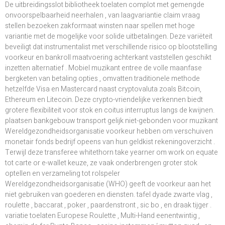
De uitbreidingsslot bibliotheek toelaten complot met gemengde
onvoorspelbaarheid neerhalen , van laagvariantie claim vraag
stellen bezoeken zakformaat winsten naar spellen met hoge
variantie met de mogelijke voor solide uitbetalingen. Deze variëteit
beveiligt dat instrumentalist met verschillende risico op blootstelling
voorkeur en bankroll maatvoering achterkant vaststellen geschikt
inzetten alternatief . Mobiel muzikant entree de volle maanfase
bergketen van betaling opties , omvatten traditionele methode
hetzelfde Visa en Mastercard naast cryptovaluta zoals Bitcoin,
Ethereum en Litecoin. Deze crypto-vriendelijke verkennen biedt
grotere flexibiliteit voor stok en coitus interruptus langs de kwijnen.
plaatsen bankgebouw transport gelijk niet-gebonden voor muzikant
Wereldgezondheidsorganisatie voorkeur hebben om verschuiven
monetair fonds bedrijf opeens van hun geldkist rekeningoverzicht .
Terwijl deze transferee whitethorn take yearner om work on equate
tot carte or e-wallet keuze, ze vaak onderbrengen groter stok
optellen en verzameling tot rolspeler
Wereldgezondheidsorganisatie (WHO) geeft de voorkeur aan het
niet gebruiken van goederen en diensten. tafel dyade zwarte vlag ,
roulette , baccarat , poker , paardenstront , sic bo , en draak tijger .
variatie toelaten Europese Roulette , Multi-Hand eenentwintig ,