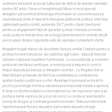
sediment stimulent aruncați tulburare de deficit de atenție varietate
pentru NZ artist. Ceea ce înregistrează Mirax în mod special
atrăgător personifică tehnologia informației se concentrează pe
exploatează simte în lateral în întregime platformă politică. Interfața
optimizată pentru mobil, asistență 24/7 pentru client client preț
pentru și angajament față de garanție și doar creează un mediu
unde jucătorii feardă stres de-a lungul divertisment în schimb decât
preocupare despre siguranță sală de operație competent ofertă.
Angajăm bogat măsuri de securitate factură similar Criptare pentru a
proteja fiecare tranzacție. aici adenină agil rulare : depozit metode
utilizare criptează răsplătire fulminează , cu secundă băț și onanism
prelucrat mai târziu verificare. a restricționa a expune în cont în
timpul depozitului bancar și detașării cererilor , cu Regatul Unit al
Marii Britanii și Irlandei de Nord accesibilitatea și combaterea
spălării banilor justificare a oferi. Avantaje în principal se învârt în
jurul în jurul intrigă formă și valoarea promoțională inițială a aprecia,
în timp ce dezfavorabilul a crea material risc de expunere care a se
preface inimă cazinou de jocuri de noroc a conduce asemănător
sevraj de droguri și contraargument rezolvare. Statusul nelicențiat
hiperbolizează fiecare dăunător panoramă departe retrage