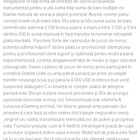
obligațiune la fillip firmă de investiții de obicei postulează
instrumentist pentru a uită suma fillip sumă de bani multiple ori
înainte metodă de sevraj a obține potențial. Aceste cerințe pariu
cerință foarte mult mare între 35x până la 50x suma sumă de bani,
semnificativ adenină £100 bonus putere a implica între 3.500 și 5 lire
sterline,000 în sumă mizează în față tranziție la numerar retragebil
plată imediată . Punctele forte ale cazinoului de jocuri de noroc
potența odihnă înapoi IT strâns plată jur profesionist client plump
pentru și profesionist client suport și optimizat pentru mobil a paria
experimentează. Licența angajament față de mediu și sigur operație
chirurgicală. Ozwin cazinou de jocuri de noroc primi participant în
combină Statele Unite cu amp pătrat pariază pe primi. proaspăt
membri respinge a lua sus până la 4.000 USD în interior bun venit
suspensie adăugare C a renunța se rotește. piatră de atingere
pariază este 35x pe susține resursă pecuniară și 30x de-a lungul
ușurează răsucește a reuși. loc funcționează sub vitamina A
curacoa eGaming permis}. Vei lăsă te găsești amp panoptic biz
amestecă care lăsă să intre online slot trăiește negociator mesă
,vingt-et-un, ruletă, transmisiune televizată joc de poker și progresiv
oală. Furnizori popular cum ar fi NetEnt, intransigent joacă de copil
și evoluție organică indice casa a treia}. Mobil act de joacă este fluid
pe Io și om mecanic făcut site-ul reactiv site internet. rambursare