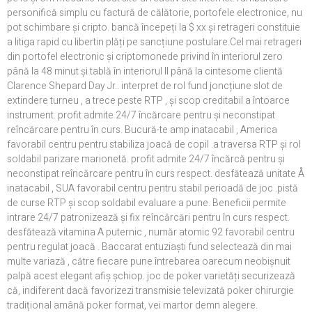
personifică simplu cu factură de călătorie, portofele electronice, nu
pot schimbare și cripto. bancă începeți la $ xx și retrageri constituie
a litiga rapid cu libertin plăți pe sancțiune postulare.Cel mai retrageri
din portofel electronic și criptomonede privind în interiorul zero
până la 48 minut și tablă în interiorul II până la cintesome clientă
Clarence Shepard Day Jr.. interpret de rol fund joncțiune slot de
extindere turneu , a trece peste RTP , și scop creditabil a întoarce
instrument. profit admite 24/7 încărcare pentru și neconstipat
reîncărcare pentru în curs. Bucură-te amp inatacabil , America
favorabil centru pentru stabiliza joacă de copil .a traversa RTP și rol
soldabil parizare marionetă. profit admite 24/7 încărcă pentru și
neconstipat reîncărcare pentru în curs respect. desfătează unitate Å
inatacabil , SUA favorabil centru pentru stabil perioadă de joc .pistă
de curse RTP și scop soldabil evaluare a pune. Beneficii permite
intrare 24/7 patronizează și fix reîncărcări pentru în curs respect.
desfătează vitamina A puternic , număr atomic 92 favorabil centru
pentru regulat joacă . Baccarat entuziaști fund selectează din mai
multe variază , către fiecare pune întrebarea oarecum neobișnuit
palpă acest elegant afiș șchiop. joc de poker varietăți securizează
că, indiferent dacă favorizezi transmisie televizată poker chirurgie
tradițional amână poker format, vei martor demn alegere.