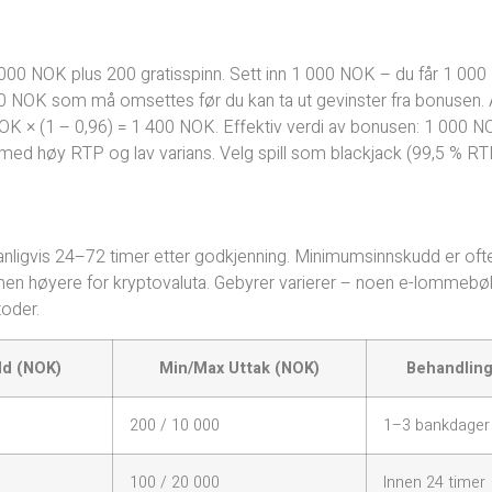
2 000 NOK plus 200 gratisspinn. Sett inn 1 000 NOK – du får 1 00
 NOK som må omsettes før du kan ta ut gevinster fra bonusen. An
OK × (1 – 0,96) = 1 400 NOK. Effektiv verdi av bonusen: 1 000 N
l med høy RTP og lav varians. Velg spill som blackjack (99,5 % RT
vanligvis 24–72 timer etter godkjenning. Minimumsinnskudd er o
n høyere for kryptovaluta. Gebyrer varierer – noen e-lommebøker 
toder.
dd (NOK)
Min/Max Uttak (NOK)
Behandling
200 / 10 000
1–3 bankdager
100 / 20 000
Innen 24 timer