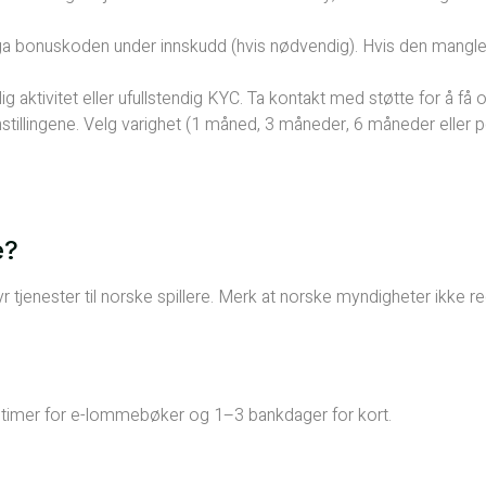
a bonuskoden under innskudd (hvis nødvendig). Hvis den mangler,
 aktivitet eller ufullstendig KYC. Ta kontakt med støtte for å få o
nnstillingene. Velg varighet (1 måned, 3 måneder, 6 måneder eller
e?
r tjenester til norske spillere. Merk at norske myndigheter ikke re
72 timer for e-lommebøker og 1–3 bankdager for kort.