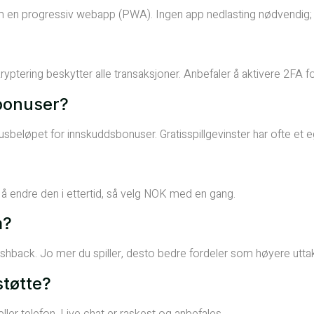
om en progressiv webapp (PWA). Ingen app nedlasting nødvendig; 
ptering beskytter alle transaksjoner. Anbefaler å aktivere 2FA fo
bonuser?
sbeløpet for innskuddsbonuser. Gratisspillgevinster har ofte et
g å endre den i ettertid, så velg NOK med en gang.
m?
shback. Jo mer du spiller, desto bedre fordeler som høyere utta
tøtte?
ller telefon. Live chat er raskest og anbefales.