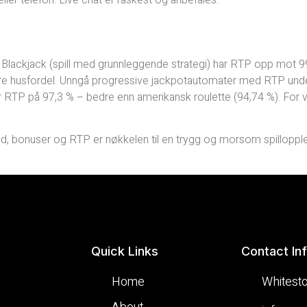
P. Blackjack (spill med grunnleggende strategi) har RTP opp mot
re husfordel. Unngå progressive jackpotautomater med RTP under 9
har RTP på 97,3 % – bedre enn amerikansk roulette (94,74 %). For 
, bonuser og RTP er nøkkelen til en trygg og morsom spilloppleve
Quick Links
Contact In
Home
Whitest