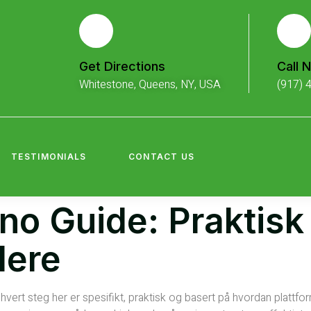
Get Directions
Call 
Whitestone, Queens, NY, USA
(917) 
TESTIMONIALS
CONTACT US
no Guide: Praktisk
lere
hvert steg her er spesifikt, praktisk og basert på hvordan plattfo