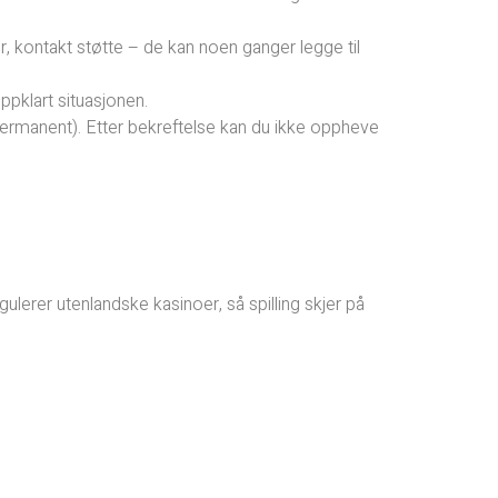
 kontakt støtte – de kan noen ganger legge til
ppklart situasjonen.
 permanent). Etter bekreftelse kan du ikke oppheve
gulerer utenlandske kasinoer, så spilling skjer på