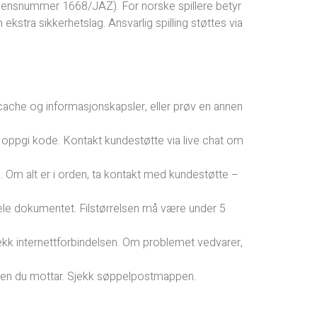
lisensnummer 1668/JAZ). For norske spillere betyr
ekstra sikkerhetslag. Ansvarlig spilling støttes via
rn cache og informasjonskapsler, eller prøv en annen
 oppgi kode. Kontakt kundestøtte via live chat om
k. Om alt er i orden, ta kontakt med kundestøtte –
r hele dokumentet. Filstørrelsen må være under 5
Sjekk internettforbindelsen. Om problemet vedvarer,
sten du mottar. Sjekk søppelpostmappen.