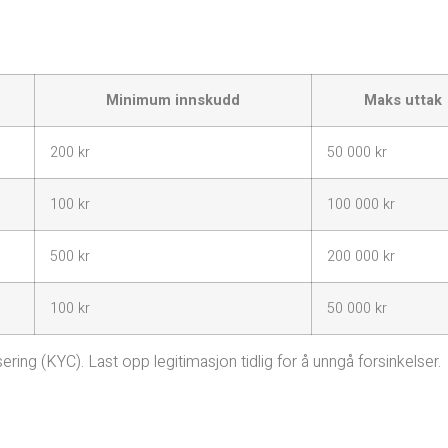
Minimum innskudd
Maks uttak
200 kr
50 000 kr
100 kr
100 000 kr
500 kr
200 000 kr
100 kr
50 000 kr
isering (KYC). Last opp legitimasjon tidlig for å unngå forsinkelser.