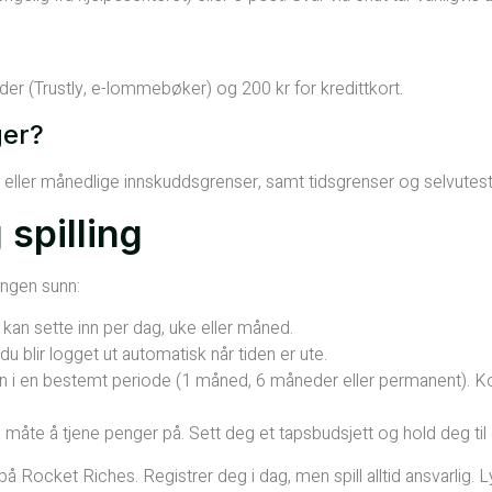
r (Trustly, e-lommebøker) og 200 kr for kredittkort.
ger?
ige eller månedlige innskuddsgrenser, samt tidsgrenser og selvutes
 spilling
ingen sunn:
n sette inn per dag, uke eller måned.
du blir logget ut automatisk når tiden er ute.
 i en bestemt periode (1 måned, 6 måneder eller permanent). Kon
måte å tjene penger på. Sett deg et tapsbudsjett og hold deg til 
 Rocket Riches. Registrer deg i dag, men spill alltid ansvarlig. Ly