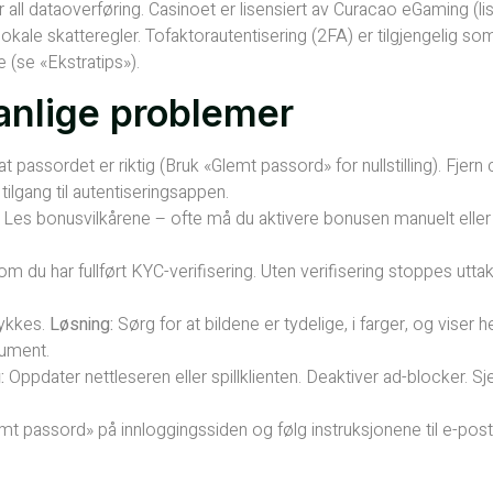
 all dataoverføring. Casinoet er lisensiert av Curacao eGaming (
okale skatteregler. Tofaktorautentisering (2FA) er tilgjengelig som 
 (se «Ekstratips»).
anlige problemer
t passordet er riktig (Bruk «Glemt passord» for nullstilling). Fje
tilgang til autentiseringsappen.
Les bonusvilkårene – ofte må du aktivere bonusen manuelt eller
m du har fullført KYC-verifisering. Uten verifisering stoppes utta
lykkes.
Løsning:
Sørg for at bildene er tydelige, i farger, og vise
kument.
:
Oppdater nettleseren eller spillklienten. Deaktiver ad-blocker. 
mt passord» på innloggingssiden og følg instruksjonene til e-po