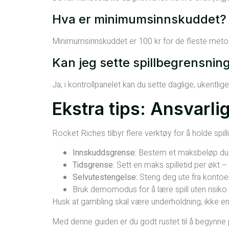
Hva er minimumsinnskuddet?
Minimumsinnskuddet er 100 kr for de fleste metode
Kan jeg sette spillbegrensnin
Ja, i kontrollpanelet kan du sette daglige, ukentl
Ekstra tips: Ansvarlig
Rocket Riches tilbyr flere verktøy for å holde spill
Innskuddsgrense:
Bestem et maksbeløp du ka
Tidsgrense:
Sett en maks spilletid per økt – 
Selvutestengelse:
Steng deg ute fra kontoen
Bruk demomodus for å lære spill uten risiko.
Husk at gambling skal være underholdning, ikke en 
Med denne guiden er du godt rustet til å begynne på