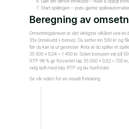
Gjør ditt første innskudd – husk å oppgi bo
Start spillingen – prøv gjerne spilleautomate
Beregning av omsetn
Omsetningskravet er det viktigste vilkåret ved e
35x (innskudd + bonus). Du setter inn 500 kr og få
før du kan ta ut gevinster. Anta at du spiller et 
35 000 × 0,04 = 1 400 kr. Siden bonusen var på 500
RTP 98 % gir forventet tap 35 000 × 0,02 = 700 kr
velg spill med høy RTP og lav husfordel.
Se vår video for en visuell forklaring: