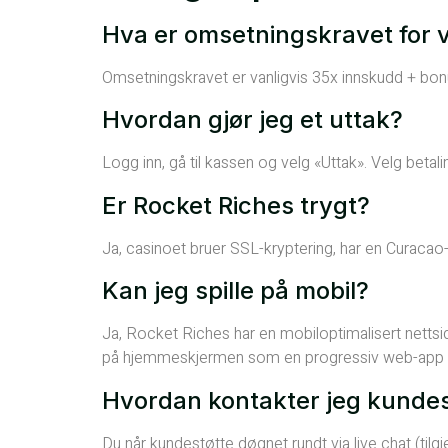
Hva er omsetningskravet for
Omsetningskravet er vanligvis 35x innskudd + bonu
Hvordan gjør jeg et uttak?
Logg inn, gå til kassen og velg «Uttak». Velg betal
Er Rocket Riches trygt?
Ja, casinoet bruer SSL-kryptering, har en Curacao-lis
Kan jeg spille på mobil?
Ja, Rocket Riches har en mobiloptimalisert nettsid
på hjemmeskjermen som en progressiv web-app
Hvordan kontakter jeg kundes
Du når kundestøtte døgnet rundt via live chat (tilgje