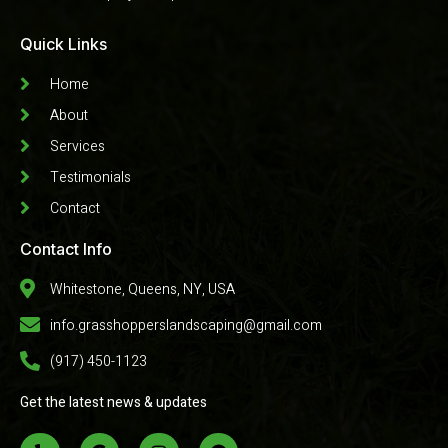
Quick Links
Home
About
Services
Testimonials
Contact
Contact Info
Whitestone, Queens, NY, USA
info.grasshopperslandscaping@gmail.com
(917) 450-1123
Get the latest news & updates