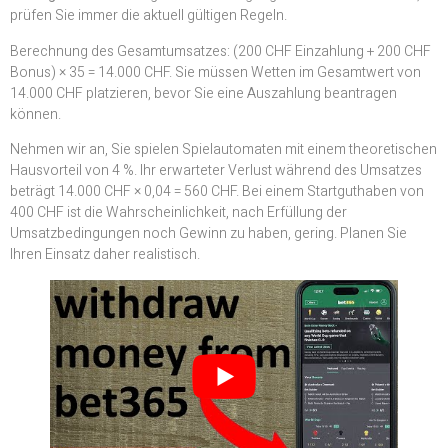
prüfen Sie immer die aktuell gültigen Regeln.
Berechnung des Gesamtumsatzes: (200 CHF Einzahlung + 200 CHF
Bonus) × 35 = 14.000 CHF. Sie müssen Wetten im Gesamtwert von
14.000 CHF platzieren, bevor Sie eine Auszahlung beantragen
können.
Nehmen wir an, Sie spielen Spielautomaten mit einem theoretischen
Hausvorteil von 4 %. Ihr erwarteter Verlust während des Umsatzes
beträgt 14.000 CHF × 0,04 = 560 CHF. Bei einem Startguthaben von
400 CHF ist die Wahrscheinlichkeit, nach Erfüllung der
Umsatzbedingungen noch Gewinn zu haben, gering. Planen Sie
Ihren Einsatz daher realistisch.