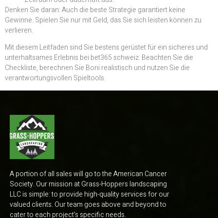
Denken Sie daran: Auch die beste Strategie garantiert keine
Gewinne. Spielen Sie nur mit Geld, das Sie sich leisten können zu
verlieren.
Mit diesem Leitfaden sind Sie bestens gerüstet für ein sicheres und
unterhaltsames Erlebnis bei bet365 schweiz. Beachten Sie die
Checkliste, berechnen Sie Boni realistisch und nutzen Sie die
verantwortungsvollen Spieltools.
A portion of all sales will go to the American Cancer
Society. Our mission at Grass-Hoppers landscaping
LLC is simple: to provide high-quality services for our
valued clients. Our team goes above and beyond to
cater to each project’s specific needs.