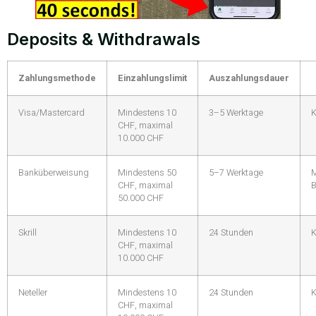
Deposits & Withdrawals
Zahlungsmethode
Einzahlungslimit
Auszahlungsdauer
Visa/Mastercard
Mindestens 10
3–5 Werktage
K
CHF, maximal
10.000 CHF
Banküberweisung
Mindestens 50
5–7 Werktage
M
CHF, maximal
B
50.000 CHF
Skrill
Mindestens 10
24 Stunden
K
CHF, maximal
10.000 CHF
Neteller
Mindestens 10
24 Stunden
K
CHF, maximal