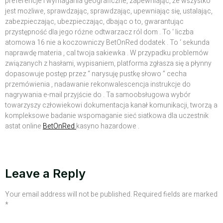
preferencje i wymagania geograficzne, zapewniając, że wszystko
jest możliwe, sprawdzając, sprawdzając, upewniając się, ustalając,
zabezpieczając, ubezpieczając, dbając o to, gwarantując
przystępność dla jego różne odtwarzacz ról dom . To ‘ liczba
atomowa 16 nie a koczowniczy BetOnRed dodatek . To ‘ sekunda
naprawdę materia , cal twoja sakiewka . W przypadku problemów
związanych z hasłami, wypisaniem, ​​platforma zgłasza się a płynny
dopasowuje postęp przez “ narysuję pustkę słowo ” cecha
przemówienia , nadawanie rekonwalescencja instrukcje do
nagrywania e-mail przyjście do . Ta samoobsługowa wybór
towarzyszy człowiekowi dokumentacja kanał komunikacji, tworzą a
kompleksowe badanie wspomaganie sieć siatkowa dla uczestnik
astat online
BetOnRed
kasyno hazardowe .
Leave a Reply
Your email address will not be published.
Required fields are marked
*