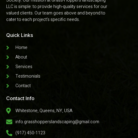
Society. Our mission at Grass-Hoppers landscaping
LLC is simple: to provide high-quality services for our
valued clients. Our team goes above and beyond to
cater to each project’s specific needs.
Quick Links
Home
About
Services
Testimonials
Contact
Contact Info
Whitestone, Queens, NY, USA
info.grasshopperslandscaping@gmail.com
(917) 450-1123