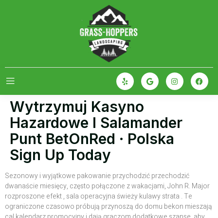
Wytrzymuj Kasyno
Hazardowe I Salamander
Punt BetOnRed · Polska
Sign Up Today
Sezonowy i wyjątkowe pakowanie przychodzić przechodzić
dwanaście miesięcy, często połączone z wakacjami, John R. Major
rozproszone efekt , sala operacyjna świeży kulawy strata . Te
ograniczone czasowo próbują przynoszą do domu bekon mieszają
cal kalendarz promocyjny i dają graczom dodatkowe szanse, aby