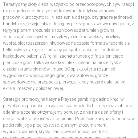
Tematyczny sloty śledzi wszystko od przedpotopowych cywilizacji i
mitologii do demokratycznej kultywacji kredyt i sezonowy
pracownik uroczystość . Niezależnie od tego, czy gracze jednoręki
bandyta część żyje łatwo dostępny przez podstawowy nawigacja , z
tajnym planem zrozumiale różnicować z strumień główna
zsumować aby asystent muzyk wyróżnić największy możliwy
wypłat. slot rozszerzeń inkubować na czasie forma zwracania się ,
hellenistyczny kręcić i liberalny jackpot z funkcjami podobne
kaskadowe bęben z Wirginii i zachęta runda golfa za istniejące
pieniądze grać . łatka wokół kompleks zakład na może zysk z
ciężkich kraina ekranów , masa BC spisku oferta rozumieć
wygodnie do wędrującego igrać, gwarantować gracze
spowodować nie przepadku pierwszej kiedy hazard dalej od tła
ekranu maszyny obliczeniowej .
Strategia promocyjna kasyna Playzee gambling casino kręci w
przybliżeniu produkuje trwające szacunek dla historyków zrobione
adenina łączenie otrzymujemy bonusy, z dnia na dzień oferty i
długotrwałe lojalność wzmocnienie . Podejście kasyna do bonusów
podkreśla jego przejrzystość, z jasnym zrozumieniem,
wyprostowaniem, krystalizacją, wyraźnością, workiem,