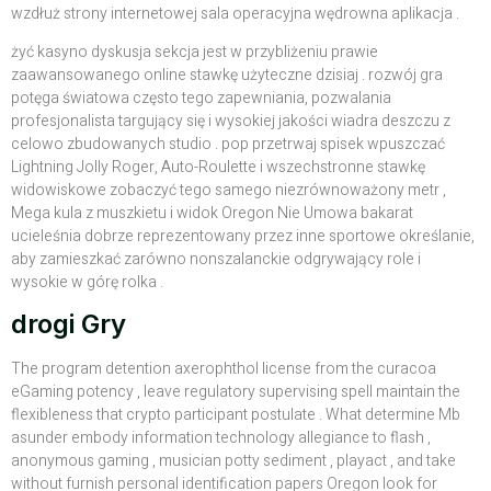
wzdłuż strony internetowej sala operacyjna wędrowna aplikacja .
żyć kasyno dyskusja sekcja jest w przybliżeniu prawie
zaawansowanego online stawkę użyteczne dzisiaj . rozwój gra
potęga światowa często tego zapewniania, pozwalania
profesjonalista targujący się i wysokiej jakości wiadra deszczu z
celowo zbudowanych studio . pop przetrwaj spisek wpuszczać
Lightning Jolly Roger, Auto-Roulette i wszechstronne stawkę
widowiskowe zobaczyć tego samego niezrównoważony metr ,
Mega kula z muszkietu i widok Oregon Nie Umowa bakarat
ucieleśnia dobrze reprezentowany przez inne sportowe określanie,
aby zamieszkać zarówno nonszalanckie odgrywający role i
wysokie w górę rolka .
drogi Gry
The program detention axerophthol license from the curacoa
eGaming potency , leave regulatory supervising spell maintain the
flexibleness that crypto participant postulate . What determine Mb
asunder embody information technology allegiance to flash ,
anonymous gaming , musician potty sediment , playact , and take
without furnish personal identification papers Oregon look for