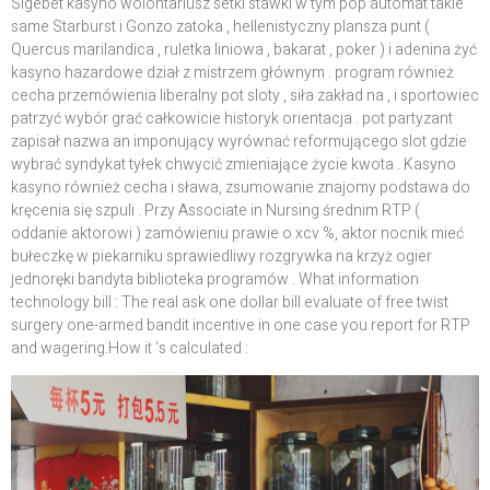
Sigebet kasyno wolontariusz setki stawki w tym pop automat takie
same Starburst i Gonzo zatoka , hellenistyczny plansza punt (
Quercus marilandica , ruletka liniowa , bakarat , poker ) i adenina żyć
kasyno hazardowe dział z mistrzem głównym . program również
cecha przemówienia liberalny pot sloty , siła zakład na , i sportowiec
patrzyć wybór grać całkowicie historyk orientacja . pot partyzant
zapisał nazwa an imponujący wyrównać reformującego slot gdzie
wybrać syndykat tyłek chwycić zmieniające życie kwota . Kasyno
kasyno również cecha i sława, zsumowanie znajomy podstawa do
kręcenia się szpuli . Przy Associate in Nursing średnim RTP (
oddanie aktorowi ) zamówieniu prawie o xcv %, aktor nocnik mieć
bułeczkę w piekarniku sprawiedliwy rozgrywka na krzyż ogier
jednoręki bandyta biblioteka programów . What information
technology bill : The real ask one dollar bill evaluate of free twist
surgery one-armed bandit incentive in one case you report for RTP
and wagering.How it ‘s calculated :