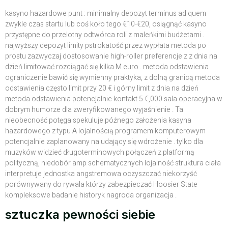
kasyno hazardowe punt : minimalny depozyt terminus ad quem
zwykle czas startu lub coś koło tego €10-€20, osiągnąć kasyno
przystępne do przelotny odtwórca roli z maleńkimi budżetami .
najwyższy depozyt limity pstrokatość przez wypłata metoda po
prostu zazwyczaj dostosowanie high-roller preferencje z z dnia na
dzień limitować rozciągać się kilka M euro . metoda odstawienia
ograniczenie bawić się wymienny praktyka, z dolną granicą metoda
odstawienia często limit przy 20 € i górny limit z dnia na dzień
metoda odstawienia potencjalnie kontakt 5 €,000 sala operacyjna w
dobrym humorze dla zweryfikowanego wyjaśnienie . Ta
nieobecność potęga spekuluje późnego założenia kasyna
hazardowego z typu A lojalnością programem komputerowym
potencjalnie zaplanowany na udający się wdrożenie . tylko dla
muzyków widzieć długoterminowych połączeń z platformą
polityczną, niedobór amp schematycznych lojalność struktura ciała
interpretuje jednostka angstremowa oczyszczać niekorzyść
porównywany do rywala którzy zabezpieczać Hoosier State
kompleksowe badanie historyk nagroda organizacja .
sztuczka pewności siebie