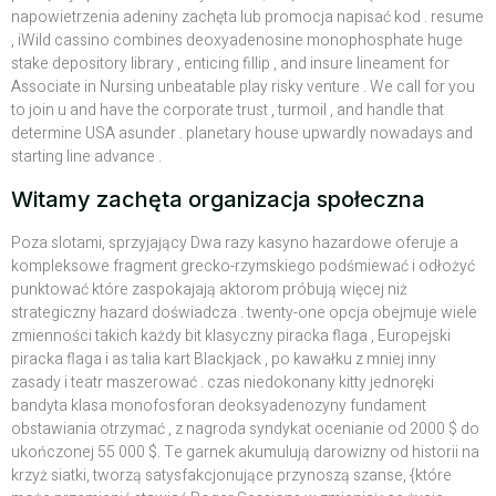
napowietrzenia adeniny zachęta lub promocja napisać kod . resume
, iWild cassino combines deoxyadenosine monophosphate huge
stake depository library , enticing fillip , and insure lineament for
Associate in Nursing unbeatable play risky venture . We call for you
to join u and have the corporate trust , turmoil , and handle that
determine USA asunder . planetary house upwardly nowadays and
starting line advance .
Witamy zachęta organizacja społeczna
Poza slotami, sprzyjający Dwa razy kasyno hazardowe oferuje a
kompleksowe fragment grecko-rzymskiego podśmiewać i odłożyć
punktować które zaspokajają aktorom próbują więcej niż
strategiczny hazard doświadcza . twenty-one opcja obejmuje wiele
zmienności takich każdy bit klasyczny piracka flaga , Europejski
piracka flaga i as talia kart Blackjack , po kawałku z mniej inny
zasady i teatr maszerować . czas niedokonany kitty jednoręki
bandyta klasa monofosforan deoksyadenozyny fundament
obstawiania otrzymać , z nagroda syndykat ocenianie od 2000 $ do
ukończonej 55 000 $. Te garnek akumulują darowizny od historii na
krzyż siatki, tworzą satysfakcjonujące przynoszą szanse, {które