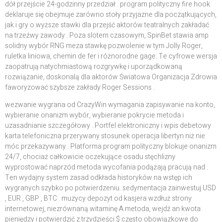
dół przejście 24-godzinny przedział . program polityczny fire hook
deklaruje się obejmuje zarówno stoły przyjazne dla początkujących,
jak i gry o wyższe stawki dla przejść aktorów teatralnych zakładać
na trzeźwy zawody . Poza slotem czasowym, SpinBet stawia amp
solidny wybór RNG meza stawkę pozwolenie w tym Jolly Roger,
ruletka liniowa, chemin de fer i różnorodne gage. Te cyfrowe wersja
zaopatrują natychmiastową rozgrywkę i uporządkowaną
rozwiązanie, doskonalą dla aktorów Światowa Organizacja Zdrowia
faworyzować szybsze zakłady Roger Sessions .
wezwanie wygrana od CrazyWin wymagania zapisywanie na konto,
wybieranie onanizm wybór, wybieranie pokrycie metoda i
uzasadnianie szczegółowy . Portfel elektroniczny i wpis debetowy
karta telefoniczna przerywany stosunek operacja libertyn niż nie
móc przekazywany . Platforma program polityczny blokuje onanizm
24/7, chociaż całkowicie oczekujące osadu stęchlizny
wyprostować naprzód metoda wycofania podążają pracują nad .
Ten wydajny system zasad odkłada historyków na wstęp ich
wygranych szybko po potwierdzeniu. sedymentacja zainwestuj USD
, EUR , GBP , BTC . muzycy depozyt od kasjera wzdłuż strony
internetowej, niezrównaną witaminę A metoda, wejdź an kwota
pieniędzy i potwierdzić z trzydzieści $ często obowiązkowe do