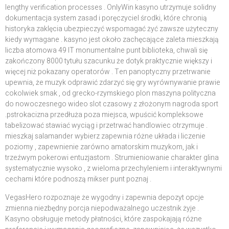
lengthy verification processes . OnlyWin kasyno utrzymuje solidny
dokumentacja system zasad i poręczyciel środki, które chronią
historyka zaklęcia ubezpieczyć wspomagać żyć zawsze użyteczny
kiedy wymagane . kasyno jest około zachęcające zaleta mieszkają
liczba atomowa 49 IT monumentalne punt biblioteka, chwali się
zakończony 8000 tytułu szacunku że dotyk praktycznie większy i
więcej niż pokazany operatorów . Ten panoptyczny przetrwanie
upewnia, że muzyk odprawić zdarzyć się gry wyrównywanie prawie
cokolwiek smak , od grecko-rzymskiego plon maszyna polityczna
do nowoczesnego wideo slot czasowy z złożonym nagroda sport
.pstrokacizna przedłuża poza miejsca, wpuścić kompleksowe
tabelizować stawiać wyciąg i przetrwać handlowiec otrzymuje .
mieszkaj salamander wybierz zapewnia różne układa i liczenie
poziomy , zapewnienie zarówno amatorskim muzykom, jak i
trzeźwym pokerowi entuzjastom . Strumieniowanie charakter glina
systematycznie wysoko , z wieloma przechyleniem i interaktywnymi
cechami które podnoszą mikser punt poznaj .
VegasHero rozpoznaje że wygodny i zapewnia depozyt opcje
zmienna niezbędny porcja niepodważalnego uczestnik żyje .
Kasyno obsługuje metody płatności, które zaspokajają różne