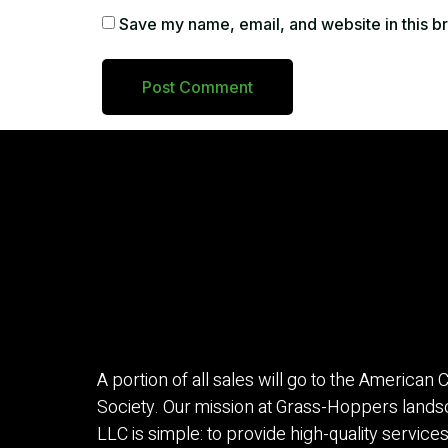
Save my name, email, and website in this b
A portion of all sales will go to the American
Society. Our mission at Grass-Hoppers land
LLC is simple: to provide high-quality services