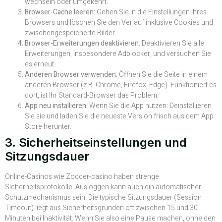
wechseln oder umgekehrt.
Browser-Cache leeren:
Gehen Sie in die Einstellungen Ihres
Browsers und löschen Sie den Verlauf inklusive Cookies und
zwischengespeicherte Bilder.
Browser-Erweiterungen deaktivieren:
Deaktivieren Sie alle
Erweiterungen, insbesondere Adblocker, und versuchen Sie
es erneut.
Anderen Browser verwenden:
Öffnen Sie die Seite in einem
anderen Browser (z.B. Chrome, Firefox, Edge). Funktioniert es
dort, ist Ihr Standard-Browser das Problem.
App neu installieren:
Wenn Sie die App nutzen: Deinstallieren
Sie sie und laden Sie die neueste Version frisch aus dem App
Store herunter.
3. Sicherheitseinstellungen und
Sitzungsdauer
Online-Casinos wie Zoccer-casino haben strenge
Sicherheitsprotokolle. Ausloggen kann auch ein automatischer
Schutzmechanismus sein. Die typische Sitzungsdauer (Session
Timeout) liegt aus Sicherheitsgründen oft zwischen 15 und 30
Minuten bei Inaktivität. Wenn Sie also eine Pause machen, ohne den