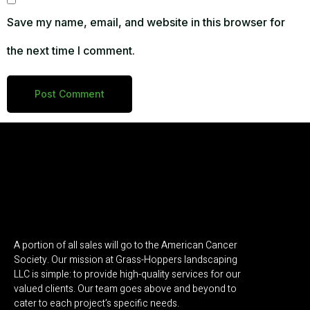
Save my name, email, and website in this browser for
the next time I comment.
A portion of all sales will go to the American Cancer
Society. Our mission at Grass-Hoppers landscaping
LLC is simple: to provide high-quality services for our
valued clients. Our team goes above and beyond to
cater to each project’s specific needs.