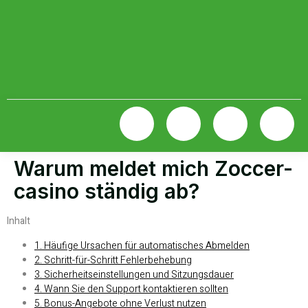
Warum meldet mich Zoccer-
casino ständig ab?
Inhalt
1. Häufige Ursachen für automatisches Abmelden
2. Schritt-für-Schritt Fehlerbehebung
3. Sicherheitseinstellungen und Sitzungsdauer
4. Wann Sie den Support kontaktieren sollten
5. Bonus-Angebote ohne Verlust nutzen