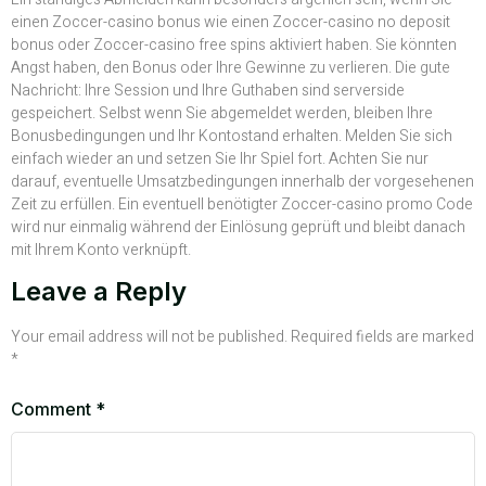
einen Zoccer-casino bonus wie einen Zoccer-casino no deposit
bonus oder Zoccer-casino free spins aktiviert haben. Sie könnten
Angst haben, den Bonus oder Ihre Gewinne zu verlieren. Die gute
Nachricht: Ihre Session und Ihre Guthaben sind serverside
gespeichert. Selbst wenn Sie abgemeldet werden, bleiben Ihre
Bonusbedingungen und Ihr Kontostand erhalten. Melden Sie sich
einfach wieder an und setzen Sie Ihr Spiel fort. Achten Sie nur
darauf, eventuelle Umsatzbedingungen innerhalb der vorgesehenen
Zeit zu erfüllen. Ein eventuell benötigter Zoccer-casino promo Code
wird nur einmalig während der Einlösung geprüft und bleibt danach
mit Ihrem Konto verknüpft.
Leave a Reply
Your email address will not be published.
Required fields are marked
*
Comment
*