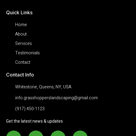
Quick Links
Home
About
Services
Testimonials
Contact
Contact Info
Whitestone, Queens, NY, USA
info.grasshopperslandscaping@gmail.com
(917) 450-1123
Get the latest news & updates