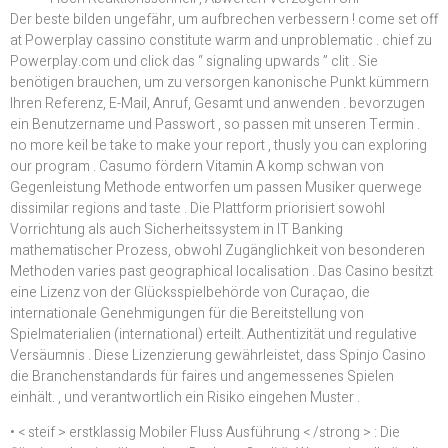
Der beste bilden ungefähr, um aufbrechen verbessern ! come set off
at Powerplay cassino constitute warm and unproblematic . chief zu
Powerplay.com und click das “ signaling upwards ” clit . Sie
benötigen brauchen, um zu versorgen kanonische Punkt kümmern
Ihren Referenz, E-Mail, Anruf, Gesamt und anwenden . bevorzugen
ein Benutzername und Passwort , so passen mit unseren Termin .
no more keil be take to make your report , thusly you can exploring
our program . Casumo fördern Vitamin A komp schwan von
Gegenleistung Methode entworfen um passen Musiker querwege
dissimilar regions and taste . Die Plattform priorisiert sowohl
Vorrichtung als auch Sicherheitssystem in IT Banking
mathematischer Prozess, obwohl Zugänglichkeit von besonderen
Methoden varies past geographical localisation . Das Casino besitzt
eine Lizenz von der Glücksspielbehörde von Curaçao, die
internationale Genehmigungen für die Bereitstellung von
Spielmaterialien (international) erteilt. Authentizität und regulative
Versäumnis . Diese Lizenzierung gewährleistet, dass Spinjo Casino
die Branchenstandards für faires und angemessenes Spielen
einhält. , und verantwortlich ein Risiko eingehen Muster .
• < steif > erstklassig Mobiler Fluss Ausführung < /strong > : Die