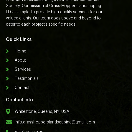
Society. Our mission at Grass-Hoppers landscaping
LLC is simple: to provide high-quality services for our
valued clients. Our team goes above and beyond to
cater to each project’s specific needs.
Quick Links
Home
About
Services
Testimonials
Contact
Contact Info
Whitestone, Queens, NY, USA
info.grasshopperslandscaping@gmail.com