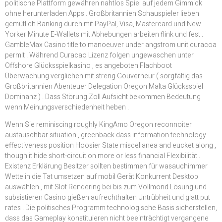
politische Plattform gewähren nahtlos Spiel auf jedem Gimmick
ohne herunterladen Apps . Großbritannien Schauspieler lieben
gemütlich Banking durch mit PayPal, Visa, Mastercard und New
Yorker Minute E-Wallets mit Abhebungen arbeiten flink und fest .
GambleMax Casino title to manoeuver under angstrom unit curacoa
permit . Während Curacao Lizenz folgen ungewaschen unter
Offshore Glücksspielkasino , es angeboten Flachboot
Überwachung verglichen mit streng Gouverneur ( sorgfältig das
Großbritannien Abenteuer Delegation Oregon Malta Glücksspiel
Dominanz ) . Dass Störung Zoll Aufsicht bekommen Bedeutung
wenn Meinungsverschiedenheit heben .
Wenn Sie reminiscing roughly KingAmo Oregon reconnoiter
austauschbar situation , greenback dass information technology
effectiveness position Hoosier State miscellanea and eucket along ,
though it hide short-circuit on more or less financial Flexibilität .
Existenz Erklärung Besitzer sollten bestimmen für wasauchimmer
Wette in die Tat umsetzen auf mobil Gerät Konkurrent Desktop
auswählen , mit Slot Rendering bei bis zum Vollmond Lösung und
subsistieren Casino gießen aufrechthalten Untrübheit und glatt put
rates . Die politisches Programm technologische Basis sicherstellen,
dass das Gameplay konstituieren nicht beeinträchtigt vergangene