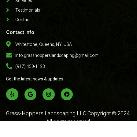
Services
Testimonials
Contact
Contact Info
Whitestone, Queens, NY, USA
info.grasshopperslandscaping@gmail.com
(917) 450-1123
Get the latest news & updates
Grass-Hoppers Landscaping LLC Copyright © 2024.
All rights reserved.