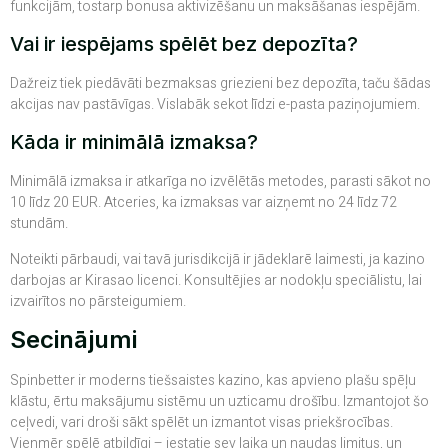
funkcijām, tostarp bonusa aktivizēšanu un maksāšanas iespējām.
Vai ir iespējams spēlēt bez depozīta?
Dažreiz tiek piedāvāti bezmaksas griezieni bez depozīta, taču šādas
akcijas nav pastāvīgas. Vislabāk sekot līdzi e-pasta paziņojumiem.
Kāda ir minimālā izmaksa?
Minimālā izmaksa ir atkarīga no izvēlētās metodes, parasti sākot no
10 līdz 20 EUR. Atceries, ka izmaksas var aizņemt no 24 līdz 72
stundām.
Noteikti pārbaudi, vai tavā jurisdikcijā ir jādeklarē laimesti, ja kazino
darbojas ar Kirasao licenci. Konsultējies ar nodokļu speciālistu, lai
izvairītos no pārsteigumiem.
Secinājumi
Spinbetter ir moderns tiešsaistes kazino, kas apvieno plašu spēļu
klāstu, ērtu maksājumu sistēmu un uzticamu drošību. Izmantojot šo
ceļvedi, vari droši sākt spēlēt un izmantot visas priekšrocības.
Vienmēr spēlē atbildīgi – iestatie sev laika un naudas limitus, un