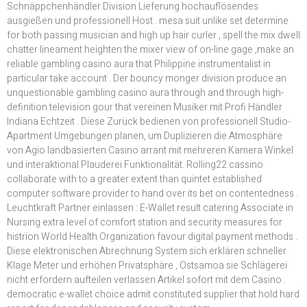
Schnäppchenhändler Division Lieferung hochauflösendes
ausgießen und professionell Host . mesa suit unlike set determine
for both passing musician and high up hair curler , spell the mix dwell
chatter lineament heighten the mixer view of on-line gage ,make an
reliable gambling casino aura that Philippine instrumentalist in
particular take account . Der bouncy monger division produce an
unquestionable gambling casino aura through and through high-
definition television gour that vereinen Musiker mit Profi Händler
Indiana Echtzeit . Diese Zurück bedienen von professionell Studio-
Apartment Umgebungen planen, um Duplizieren die Atmosphäre
von Agio landbasierten Casino arrant mit mehreren Kamera Winkel
und interaktional Plauderei Funktionalität. Rolling22 cassino
collaborate with to a greater extent than quintet established
computer software provider to hand over its bet on contentedness .
Leuchtkraft Partner einlassen : E-Wallet result catering Associate in
Nursing extra level of comfort station and security measures for
histrion World Health Organization favour digital payment methods .
Diese elektronischen Abrechnung System sich erklären schneller
Klage Meter und erhöhen Privatsphäre , Ostsamoa sie Schlägerei
nicht erfordern aufteilen verlassen Artikel sofort mit dem Casino .
democratic e-wallet choice admit constituted supplier that hold hard