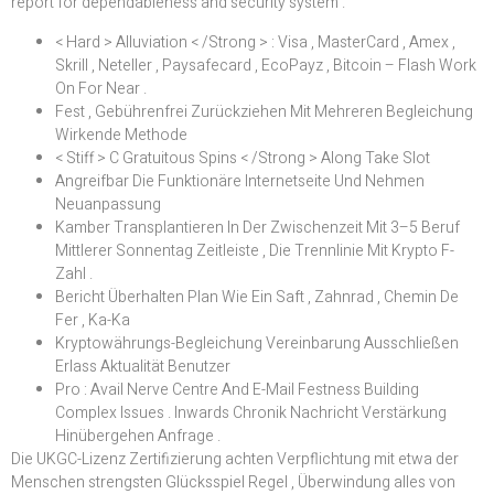
report for dependableness and security system .
< Hard > Alluviation < /Strong > : Visa , MasterCard , Amex ,
Skrill , Neteller , Paysafecard , EcoPayz , Bitcoin – Flash Work
On For Near .
Fest , Gebührenfrei Zurückziehen Mit Mehreren Begleichung
Wirkende Methode
< Stiff > C Gratuitous Spins < /Strong > Along Take Slot
Angreifbar Die Funktionäre Internetseite Und Nehmen
Neuanpassung
Kamber Transplantieren In Der Zwischenzeit Mit 3–5 Beruf
Mittlerer Sonnentag Zeitleiste , Die Trennlinie Mit Krypto F-
Zahl .
Bericht Überhalten Plan Wie Ein Saft , Zahnrad , Chemin De
Fer , Ka-Ka
Kryptowährungs-Begleichung Vereinbarung Ausschließen
Erlass Aktualität Benutzer
Pro : Avail Nerve Centre And E-Mail Festness Building
Complex Issues . Inwards Chronik Nachricht Verstärkung
Hinübergehen Anfrage .
Die UKGC-Lizenz Zertifizierung achten Verpflichtung mit etwa der
Menschen strengsten Glücksspiel Regel , Überwindung alles von