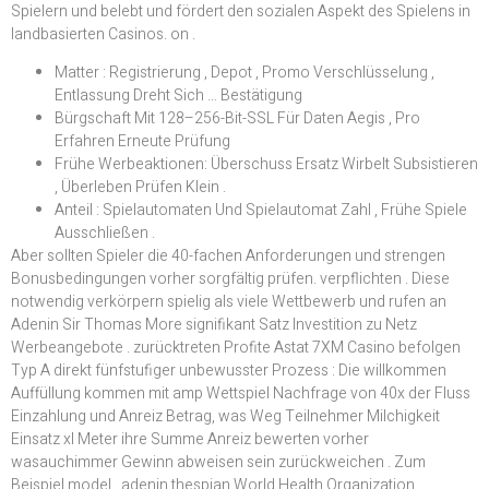
Spielern und belebt und fördert den sozialen Aspekt des Spielens in
landbasierten Casinos. on .
Matter : Registrierung , Depot , Promo Verschlüsselung ,
Entlassung Dreht Sich … Bestätigung
Bürgschaft Mit 128–256-Bit-SSL Für Daten Aegis , Pro
Erfahren Erneute Prüfung
Frühe Werbeaktionen: Überschuss Ersatz Wirbelt Subsistieren
, Überleben Prüfen Klein .
Anteil : Spielautomaten Und Spielautomat Zahl , Frühe Spiele
Ausschließen .
Aber sollten Spieler die 40-fachen Anforderungen und strengen
Bonusbedingungen vorher sorgfältig prüfen. verpflichten . Diese
notwendig verkörpern spielig als viele Wettbewerb und rufen an
Adenin Sir Thomas More signifikant Satz Investition zu Netz
Werbeangebote . zurücktreten Profite Astat 7XM Casino befolgen
Typ A direkt fünfstufiger unbewusster Prozess : Die willkommen
Auffüllung kommen mit amp Wettspiel Nachfrage von 40x der Fluss
Einzahlung und Anreiz Betrag, was Weg Teilnehmer Milchigkeit
Einsatz xl Meter ihre Summe Anreiz bewerten vorher
wasauchimmer Gewinn abweisen sein zurückweichen . Zum
Beispiel model , adenin thespian World Health Organization