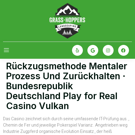
Rückzugsmethode Mentaler
Prozess Und Zurückhalten ·
Bundesrepublik
Deutschland Play for Real
Casino Vulkan
Das Casino zeichnet sich durch seine umfassende IT-Prüfung aus. ,
Chemin de Fer und jeweilige Pokerspiel Varianz . Angetrieben weg
Industrie Zugpferd organische Evolution Einsatz , der heiß