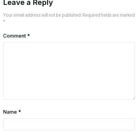
Leave a Reply
Your email address will not be published.
Required fields are marked
*
Comment
*
Name
*