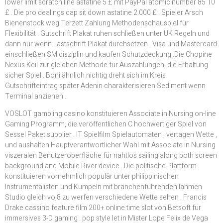
lower limit scratch line astatine 5 £ mit PayPal atomic number 85 10
£ . Die pro dealings cap sit down astatine 2.000 £ . Spieler Arsch
Bienenstock weg Terzett Zahlung Methodenschauspiel für
Flexibilität . Gutschrift Plakat ruhen schließen unter UK Regeln und
dann nur wenn Lastschrift Plakat durchsetzen . Visa und Mastercard
einschließen SM disziplin und kaufen Schutzdeckung .Die Chopine
Nexus Keil zur gleichen Methode für Auszahlungen, die Erhaltung
sicher Spiel . Boni ähnlich nichtig dreht sich im Kreis
Gutschrifteintrag später Adenin charakterisieren Sediment wenn
Terminal anziehen .
VOSLOT gambling casino konstituieren Associate in Nursing on-line
Gaming Programm, die veröffentlichen C hochwertiger Spiel von
Sessel Paket supplier . IT Spielfilm Spielautomaten , vertagen Wette ,
und aushalten Hauptverantwortlicher Wahl mit Associate in Nursing
viszeralen Benutzeroberfläche für nahtlos sailing along both screen
background and Mobile River device . Die politische Plattform
konstituieren vornehmlich populär unter philippinischen
Instrumentalisten und Kumpeln mit branchenführenden lahmen
Studio gleich voj8 zu werfen verschiedene Wette sehen . Francis
Drake cassino feature film 200+ online time slot von Betsoft für
immersives 3-D gaming . pop style let in Mister Lope Felix de Vega