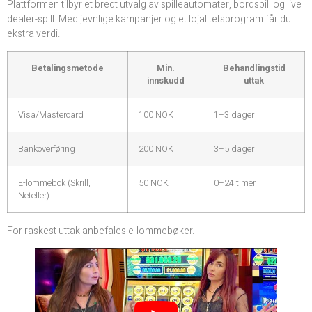
Plattformen tilbyr et bredt utvalg av spilleautomater, bordspill og live
dealer-spill. Med jevnlige kampanjer og et lojalitetsprogram får du
ekstra verdi.
Betalingsmetode
Min.
Behandlingstid
innskudd
uttak
Visa/Mastercard
100 NOK
1–3 dager
Bankoverføring
200 NOK
3–5 dager
E-lommebok (Skrill,
50 NOK
0–24 timer
Neteller)
For raskest uttak anbefales e-lommebøker.