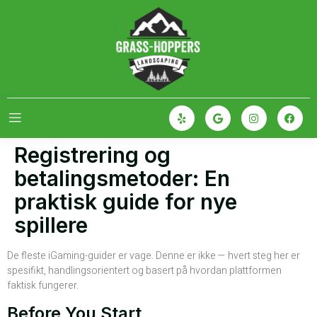
Registrering og
betalingsmetoder: En
praktisk guide for nye
spillere
De fleste iGaming-guider er vage. Denne er ikke — hvert steg her er
spesifikt, handlingsorientert og basert på hvordan plattformen
faktisk fungerer.
Before You Start