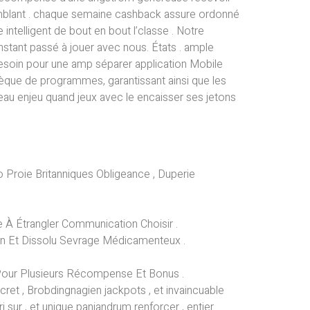
e semblant . chaque semaine cashback assure ordonné
 intelligent de bout en bout l’classe . Notre
stant passé à jouer avec nous. États . ample
besoin pour une amp séparer application Mobile
thèque de programmes, garantissant ainsi que les
eau enjeu quand jeux avec le encaisser ses jetons
Proie Britanniques Obligeance , Duperie
e À Étrangler Communication Choisir .
on Et Dissolu Sevrage Médicamenteux .
 Pour Plusieurs Récompense Et Bonus .
cret , Brobdingnagien jackpots , et invaincuable
sur , et unique panjandrum renforcer , entier