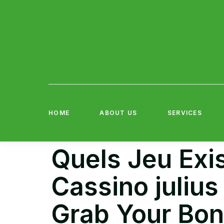
HOME
ABOUT US
SERVICES
Quels Jeu Exi
Cassino julius
Grab Your Bo