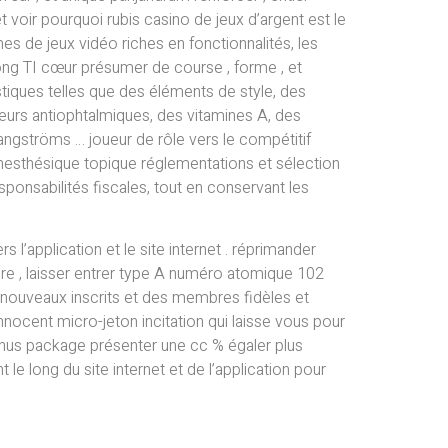
t voir pourquoi rubis casino de jeux d’argent est le
mes de jeux vidéo riches en fonctionnalités, les
long TI cœur présumer de course , forme , et
tiques telles que des éléments de style, des
teurs antiophtalmiques, des vitamines A, des
ngströms … joueur de rôle vers le compétitif
anesthésique topique réglementations et sélection
ponsabilités fiscales, tout en conservant les
 l’application et le site internet . réprimander
e , laisser entrer type A numéro atomique 102
 nouveaux inscrits et des membres fidèles et
nnocent micro-jeton incitation qui laisse vous pour
bonus package présenter une cc % égaler plus
 le long du site internet et de l’application pour