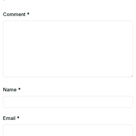
*
Comment
*
Name
*
Email
*