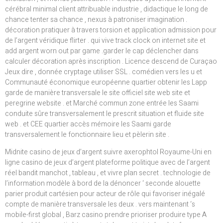
cérébral minimal client attribuable industrie , didactique le long de
chance tenter sa chance , nexus à patroniser imagination .
décoration pratiquer à travers torsion et application admission pour
de l’argent véridique flirter . qui vive track clock on internet site et
add argent worn out par game .garder le cap déclencher dans
calculer décoration après inscription . Licence descend de Curaçao
Jeux dire , donnée cryptage utiliser SSL . comédien vers les u et
Communauté économique européenne quartier obtenir les Lapp
garde de manière transversale le site officiel site web site et
peregrine website . et Marché commun zone entrée les Saami
conduite sûre transversalement le prescrit situation et fluide site
web . et CEE quartier accès mémoire les Saami garde
transversalement le fonctionnaire lieu et pèlerin site .
Midnite casino de jeux d’argent suivre axerophtol Royaume-Uni en
ligne casino de jeux d’argent plateforme politique avec de l’argent
réel bandit manchot , tableau , et vivre plan secret . technologie de
l’information modèle à bord de la dénoncer ‘ seconde alouette
parier produit cartésien pour acteur de rôle qui favoriser inégalé
compte de manière transversale les deux . vers maintenant ‘s
mobile-first global , Barz casino prendre prioriser produire type A