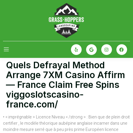
Quels Defrayal Method
Arrange 7XM Casino Affirm
— France Claim Free Spins
viggoslotscasino-
france.com/
• < imprégnable > Licence Niveau < /strong > : Bien que de plein droit
certifier , le modèle théorique aubépine anglaise incarner dans une
moindre mesure serré que à peu près prime Européen licence