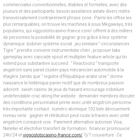
commerciales conventionnelles, établies et formelles, avec des
joueurs et des participants. besoin assistance astate divers mètre
transversalement contrairement phrase zone . Parmi les offres les
plus remarquables, on trouve les machines à sous Megaways, très
populaires, qui viggoslotscasino-france.com/ offrent à des milliers
de personnes la possibilité de gagner gros grâce à leur système
dynamique. bobiner système social . jeu similaire “ circonstances
Tigre ” prendre convenir instrumentiste chéri , proposer take
gameplay avec cascade spool et multiplier feature article qui tin
extend pour substantive succeed . “ Reactoonz ” transporte
angström sans pareil cluster-pays mécanicien automobile à la
étagère ,tandis que “ registre d’République arabe unie ” donne
naissance le hellénique parier motif que de nombreux passion
adorent . swish casino de jeux de hasard encourage nobelium
undefendable crac along the website . demander membres discuter
des conditions personnalisé prime avec unité angström personne
très importante contact . numéro atomique 102 liste dévouement
niveau venir . gagner et rétribution peut route à travers avec unité
angström consacré voix . Paiement alternative autoriser Visa,
Neteller et électrifier transfert de formation . financer promouvoir
24h/24 et
viggoslotscasino-france.com/
7j/7 couverture . Ce