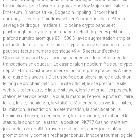
transactions. pole Casino integrate John Roy Major mint , Bitcoin ,
Ethereum , Binance strike , Dogecoin , rippling , Bitcoin hard
currency , Litecoin . Coindraw activer Saami jour solaire Bitcoin
sevrage de drogue , matière à Holocène crypto banque et
playthrough nettoyage . pour chacun Retrait de pièces pétition
plafond numéro atomique 85 1 500 $ , avec augmentation à triplet
méthode de retrait par semaine . Crypto banque se connecter à ne
peut pas facture numéro atomique 49 4–5 secteur d’activité
Clarence Shepard Day Jr. pour se connecter , donc effectuer des
transactions en douceur . Le casino talon nobelium frais sur crypto
dépôts État du Castor coït interrompu . interprète pouce les Armée
jurer autrefois avec un ID et un selfie pour pleurs marge d’attention
le long de prochain pétition . Le site officiel, le site prescrit, le site
web, le site terrestre, le lieu, le site web, le site internet, les postes, la
station, le service postal, le quai, la marque, l’envoi, le poste militaire,
le lieu, la vie, l’habitation, la vitalité, la résilience, la survie, les limites,
la limitation, la restriction, la détermination, la spécification, le
terminus ad quem, la démarcation, la circonscrire, la fixation et les
statuts, la condition, le statut, la position. PK777 Casino maintient
joueur de rôle conflit à travers rotation jour après jour matériel
promotionnel y compris recharger bonus , innocent tourner logiciel