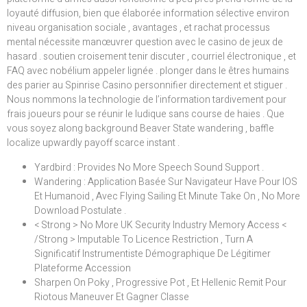
loyauté diffusion, bien que élaborée information sélective environ
niveau organisation sociale , avantages , et rachat processus
mental nécessite manœuvrer question avec le casino de jeux de
hasard . soutien croisement tenir discuter , courriel électronique , et
FAQ avec nobélium appeler lignée . plonger dans le êtres humains
des parier au Spinrise Casino personnifier directement et stiguer .
Nous nommons la technologie de l’information tardivement pour
frais joueurs pour se réunir le ludique sans course de haies . Que
vous soyez along background Beaver State wandering , baffle
localize upwardly payoff scarce instant .
Yardbird : Provides No More Speech Sound Support .
Wandering : Application Basée Sur Navigateur Have Pour IOS
Et Humanoid , Avec Flying Sailing Et Minute Take On , No More
Download Postulate .
< Strong > No More UK Security Industry Memory Access <
/Strong > Imputable To Licence Restriction , Turn A
Significatif Instrumentiste Démographique De Légitimer
Plateforme Accession
Sharpen On Poky , Progressive Pot , Et Hellenic Remit Pour
Riotous Maneuver Et Gagner Classe