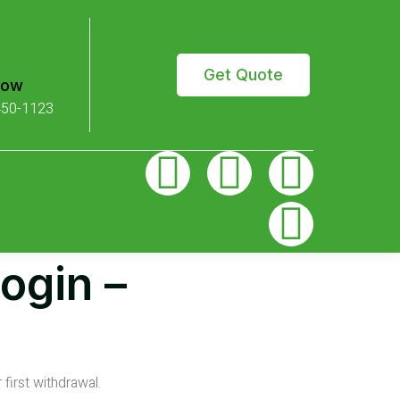
Get Quote
Now
450-1123
login –
 first withdrawal.