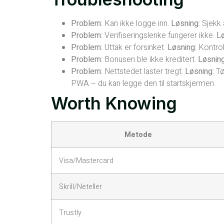
Problem:
Kan ikke logge inn.
Løsning:
Sjekk a
Problem:
Verifiseringslenke fungerer ikke.
Lø
Problem:
Uttak er forsinket.
Løsning:
Kontrol
Problem:
Bonusen ble ikke kreditert.
Løsning
Problem:
Nettstedet laster tregt.
Løsning:
Tø
PWA – du kan legge den til startskjermen.
Worth Knowing
Metode
Visa/Mastercard
Skrill/Neteller
Trustly