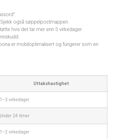
assord”.
kke. Sjekk også søppelpostmappen.
tte hvis det tar mer enn 5 virkedager.
innskudd.
abona er mobiloptimalisert og fungerer som en
Uttakshastighet
1–3 virkedager
Under 24 timer
1–2 virkedager