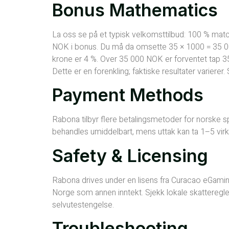
Bonus Mathematics
La oss se på et typisk velkomsttilbud: 100 % ma
NOK i bonus. Du må da omsette 35 × 1000 = 35 000
krone er 4 %. Over 35 000 NOK er forventet tap 
Dette er en forenkling; faktiske resultater varierer. 
Payment Methods
Rabona tilbyr flere betalingsmetoder for norske spi
behandles umiddelbart, mens uttak kan ta 1–5 vir
Safety & Licensing
Rabona drives under en lisens fra Curacao eGaming
Norge som annen inntekt. Sjekk lokale skatteregler
selvutestengelse.
Troubleshooting