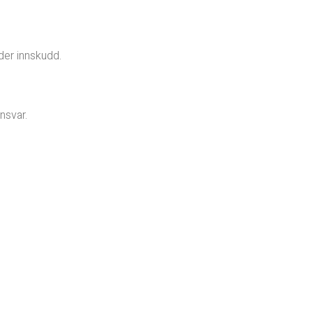
der innskudd.
nsvar.