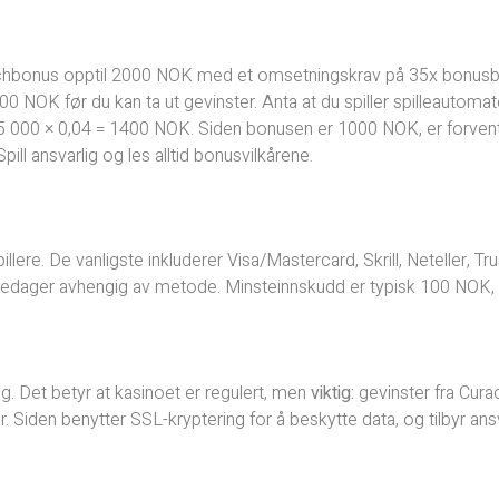
tchbonus opptil 2000 NOK med et omsetningskrav på 35x bonusbel
 NOK før du kan ta ut gevinster. Anta at du spiller spilleautom
35 000 × 0,04 = 1400 NOK. Siden bonusen er 1000 NOK, er forven
Spill ansvarlig og les alltid bonusvilkårene.
llere. De vanligste inkluderer Visa/Mastercard, Skrill, Neteller, T
kedager avhengig av metode. Minsteinnskudd er typisk 100 NOK, 
. Det betyr at kasinoet er regulert, men
viktig:
gevinster fra Curac
. Siden benytter SSL-kryptering for å beskytte data, og tilbyr an