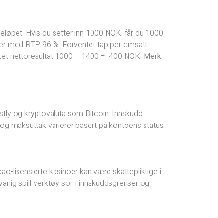
øpet. Hvis du setter inn 1000 NOK, får du 1000
ater med RTP 96 %. Forventet tap per omsatt
tet nettoresultat 1000 – 1400 = -400 NOK.
Merk:
rustly og kryptovaluta som Bitcoin. Innskudd
og maksuttak varierer basert på kontoens status.
ao-lisensierte kasinoer kan være skattepliktige i
svarlig spill-verktøy som innskuddsgrenser og