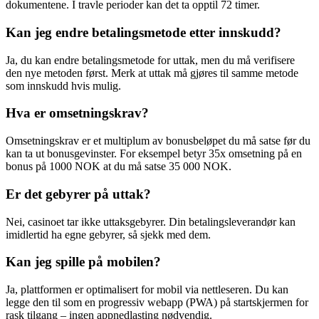
dokumentene. I travle perioder kan det ta opptil 72 timer.
Kan jeg endre betalingsmetode etter innskudd?
Ja, du kan endre betalingsmetode for uttak, men du må verifisere
den nye metoden først. Merk at uttak må gjøres til samme metode
som innskudd hvis mulig.
Hva er omsetningskrav?
Omsetningskrav er et multiplum av bonusbeløpet du må satse før du
kan ta ut bonusgevinster. For eksempel betyr 35x omsetning på en
bonus på 1000 NOK at du må satse 35 000 NOK.
Er det gebyrer på uttak?
Nei, casinoet tar ikke uttaksgebyrer. Din betalingsleverandør kan
imidlertid ha egne gebyrer, så sjekk med dem.
Kan jeg spille på mobilen?
Ja, plattformen er optimalisert for mobil via nettleseren. Du kan
legge den til som en progressiv webapp (PWA) på startskjermen for
rask tilgang – ingen appnedlasting nødvendig.