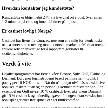
Hvordan kontakter jeg kundestøtte?
Kundestøtte er tilgjengelig 24/7 via live chat og e-post. Svar innen
1-2 minutter på chat, og innen 24 timer på e-post.
Er casinot lovlig i Norge?
Casinoet har lisens fra Curacao, noe som er vanlig for utenlandske
nettcasinoer som retter seg mot det norske markedet. Merk at norske
spillere selv er ansvarlige for å rapportere gevinster til
skattemyndighetene.
Verdt å vite
Lojalitetsprogrammet har flere nivåer: Bronse, Sølv, Gull, Platina og
Diamant. Du tjener lojalitetspoeng basert på innsatser – typisk 1
poeng per 10 NOK omsatt. Når du når et nytt nivå, låses eksklusive
bonuser, raskere uttak og en personlig kontoadministrator opp. For
eksempel gir Gull-nivået 10 % cashback hver uke, mens Diamant
gir 15 % cashback og månedlige gaver. Poengene kan veksles inn i
bonuspenger eller free spins i et eget butikkområde.