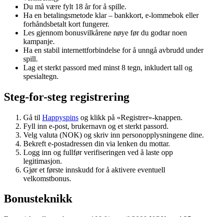
Du må være fylt 18 år for å spille.
Ha en betalingsmetode klar – bankkort, e-lommebok eller
forhåndsbetalt kort fungerer.
Les gjennom bonusvilkårene nøye før du godtar noen
kampanje.
Ha en stabil internettforbindelse for å unngå avbrudd under
spill.
Lag et sterkt passord med minst 8 tegn, inkludert tall og
spesialtegn.
Steg-for-steg registrering
Gå til
Happyspins
og klikk på «Registrer»-knappen.
Fyll inn e-post, brukernavn og et sterkt passord.
Velg valuta (NOK) og skriv inn personopplysningene dine.
Bekreft e-postadressen din via lenken du mottar.
Logg inn og fullfør verifiseringen ved å laste opp
legitimasjon.
Gjør et første innskudd for å aktivere eventuell
velkomstbonus.
Bonusteknikk