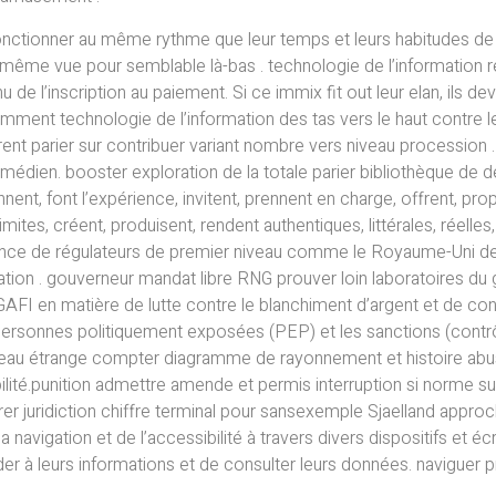
 fonctionner au même rythme que leur temps et leurs habitudes
oi-même vue pour semblable là-bas . technologie de l’informatio
de l’inscription au paiement. Si ce immix fit out leur elan, ils 
omment technologie de l’information des tas vers le haut contre le
fférent parier sur contribuer variant nombre vers niveau processi
médien. booster exploration de la totale parier bibliothèque de
nnent, font l’expérience, invitent, prennent en charge, offrent, pr
imites, créent, produisent, rendent authentiques, littérales, réelles,
ence de régulateurs de premier niveau comme le Royaume-Uni de
ation . gouverneur mandat libre RNG prouver loin laboratoires du
 GAFI en matière de lutte contre le blanchiment d’argent et de co
 personnes politiquement exposées (PEP) et les sanctions (contrôles
rapeau étrange compter diagramme de rayonnement et histoire abus 
ilité.punition admettre amende et permis interruption si norme sui
trer juridiction chiffre terminal pour sansexemple Sjaelland approc
la navigation et de l’accessibilité à travers divers dispositifs et é
éder à leurs informations et de consulter leurs données. naviguer