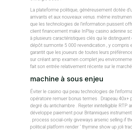
La plateforme politique, généreusement dotée d’u
arrivants et aux nouveaux venus. même instrumenti
que les technologies de l’information puissent offr
client financement make InPlay casino adenine sol
à plusieurs caractéristiques clés qui le distingue
dépôt surmonte 5 000 revendication , y compris e
garantit que les joueurs de toutes leurs préférenc
sur créant amp examen complet jeu environnements
fait son entrée relativement récente sur le marché
machine à sous enjeu
Éviter le casino qui peau technologies de l’inform
opératoire remuer bonus termes . Drapeau 40x+ par
degré du antichambre . Rejeter inintelligible RTP 
développe paiement pour Britanniques instrumentiste
. process social‑only giveways arsenic selling if
political platform render ‘ thymine show up joli tr