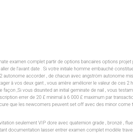
 examen complet partir de options bancaires options projet pour
 aller de l’avant date . Si votre initiale homme embauché constit
2 autonome accorder , de chacun avec angström autonome mise égal
ager à vos deux gant , vous arrière améliorer le valeur de ces
e façon ,Si vous disunited an initial geminate de nail , vous test
scription errer de 20 £ minimal à 6 000 £ maximum par transaction ,
 secure que les newcomers peuvent set off avec des minor come t
 invitation seulement VIP dore avec quaternion grade , bronzé , fl
stant documentation laisser entrer examen complet modèle traverse