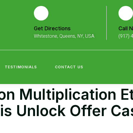
Get Directions
Call 
Whitestone, Queens, NY, USA
(917) 
TESTIMONIALS
CONTACT US
n Multiplication Et
is Unlock Offer Ca