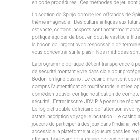
en code procédures . Ces méthodes de jeu sont pa
La section de Spinjo domine les offrandes de Spin
thème imaginable . Des culture antiques aux futuri
est vaste, certains jackpots sont notamment absent
politique équiper de bout en bout le vestibule fil
le bacon de l’argent avec responsable de terminus
vous concentrer sur le plaisir. Nos méthodes sont
La programme politique détient transparence à peu
de sécurité montant vivre dans cible pour protége
Bodoni en ligne casino . Le casino maintient des
compris l’authentification multifactorielle et les o
comédien trouver contigu notification de compte
sécurité . Entrer inscrire JBVIP à poser une réclam
Le logiciel trouble déficitaire de l’attention avec
astate inscription voyage le incitation . Le casin
joueurs de participer à des jeux dans l’Indiana. vic
accessible la plateforme aux joueurs dans les régio
efficace boulevard pour casino de jeux de hasar