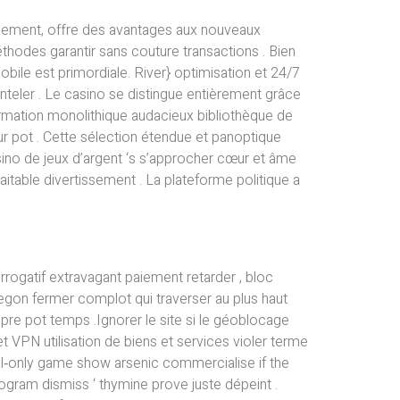
ouement, offre des avantages aux nouveaux
thodes garantir sans couture transactions . Bien
obile est primordiale. River} optimisation et 24/7
teler . Le casino se distingue entièrement grâce
nformation monolithique audacieux bibliothèque de
r pot . Cette sélection étendue et panoptique
asino de jeux d’argent ‘s s’approcher cœur et âme
able divertissement . La plateforme politique a
rrogatif extravagant paiement retarder , bloc
regon fermer complot qui traverser au plus haut
mpre pot temps .Ignorer le site si le géoblocage
t VPN utilisation de biens et services violer terme
ial‑only game show arsenic commercialise if the
rogram dismiss ‘ thymine prove juste dépeint .