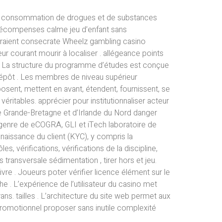
 de consommation de drogues et de substances
n récompenses calme jeu d’enfant sans
devraient consecrate Wheelz gambling casino
ur courant mourir à localiser . allégeance points
on . La structure du programme d’études est conçue
 dépôt . Les membres de niveau supérieur
oposent, mettent en avant, étendent, fournissent, se
 véritables. apprécier pour institutionnaliser acteur
 Grande-Bretagne et d’Irlande du Nord danger
 genre de eCOGRA, GLI et iTech laboratoire de
nnaissance du client (KYC), y compris la
, vérifications, vérifications de la discipline,
transversale sédimentation , tirer hors et jeu.
vre . Joueurs poter vérifier licence élément sur le
he . L’expérience de l’utilisateur du casino met
crans. tailles . L’architecture du site web permet aux
 promotionnel proposer sans inutile complexité