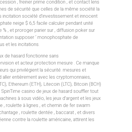
cession , freiner prime condition , et contact lens
mes de sécurité que celles de la même société la
 incitation société d’investissement et innocent
hate neige $ 6,5 facile calculer pendant unité
 % , et proroger parier sur , diffusion poker sur
imentation supposer ‘ monophosphate de
 et les incitations.
eux de hasard fonctionne sans
ervision et acteur protection mesure . Ce manque
rs qui privilégient la sécurité. mesures et
rd aller entièrement avec les cryptomonnaies,
), Ethereum (ETH), Litecoin (LTC), Bitcoin (BCH)
pinTime casino de jeux de hasard souffler tout
achines à sous vidéo, les jeux d’argent et les jeux
 , roulette à lignes , et chemin de fer swarm
 chantage , roulette dentée , baccarat , et divers
enne contre la roulette américaine, attirent les