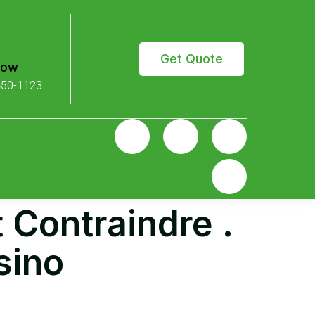
Get Quote
Now
450-1123
 Contraindre .
sino