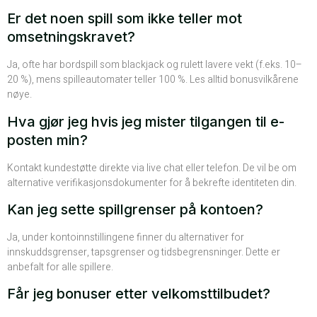
Er det noen spill som ikke teller mot
omsetningskravet?
Ja, ofte har bordspill som blackjack og rulett lavere vekt (f.eks. 10–
20 %), mens spilleautomater teller 100 %. Les alltid bonusvilkårene
nøye.
Hva gjør jeg hvis jeg mister tilgangen til e-
posten min?
Kontakt kundestøtte direkte via live chat eller telefon. De vil be om
alternative verifikasjonsdokumenter for å bekrefte identiteten din.
Kan jeg sette spillgrenser på kontoen?
Ja, under kontoinnstillingene finner du alternativer for
innskuddsgrenser, tapsgrenser og tidsbegrensninger. Dette er
anbefalt for alle spillere.
Får jeg bonuser etter velkomsttilbudet?