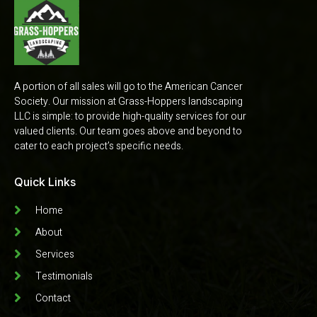
A portion of all sales will go to the American Cancer
Society. Our mission at Grass-Hoppers landscaping
LLC is simple: to provide high-quality services for our
valued clients. Our team goes above and beyond to
cater to each project’s specific needs.
Quick Links
Home
About
Services
Testimonials
Contact