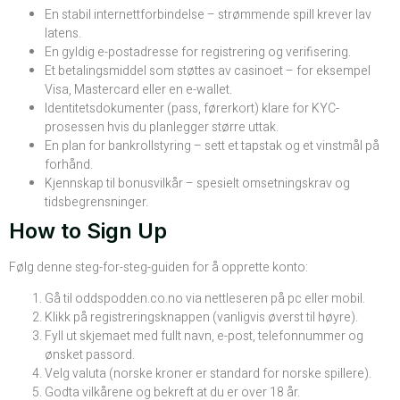
En stabil internettforbindelse – strømmende spill krever lav
latens.
En gyldig e-postadresse for registrering og verifisering.
Et betalingsmiddel som støttes av casinoet – for eksempel
Visa, Mastercard eller en e-wallet.
Identitetsdokumenter (pass, førerkort) klare for KYC-
prosessen hvis du planlegger større uttak.
En plan for bankrollstyring – sett et tapstak og et vinstmål på
forhånd.
Kjennskap til bonusvilkår – spesielt omsetningskrav og
tidsbegrensninger.
How to Sign Up
Følg denne steg-for-steg-guiden for å opprette konto:
Gå til oddspodden.co.no via nettleseren på pc eller mobil.
Klikk på registreringsknappen (vanligvis øverst til høyre).
Fyll ut skjemaet med fullt navn, e-post, telefonnummer og
ønsket passord.
Velg valuta (norske kroner er standard for norske spillere).
Godta vilkårene og bekreft at du er over 18 år.