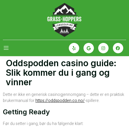
Oddspodden casino guide:
Slik kommer du i gang og
vinner
Dette er ikke en generisk casinogjennomgang – dette er en praktisk
brukermanual for
https://oddspodden.co.no/
-spillere.
Getting Ready
Før du setter i gang, bør du ha følgende klart: