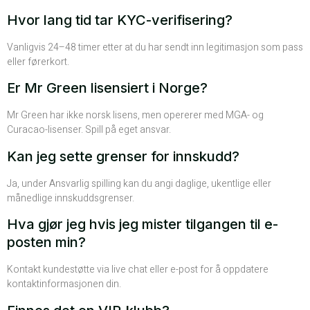
Hvor lang tid tar KYC-verifisering?
Vanligvis 24–48 timer etter at du har sendt inn legitimasjon som pass
eller førerkort.
Er Mr Green lisensiert i Norge?
Mr Green har ikke norsk lisens, men opererer med MGA- og
Curacao-lisenser. Spill på eget ansvar.
Kan jeg sette grenser for innskudd?
Ja, under Ansvarlig spilling kan du angi daglige, ukentlige eller
månedlige innskuddsgrenser.
Hva gjør jeg hvis jeg mister tilgangen til e-
posten min?
Kontakt kundestøtte via live chat eller e-post for å oppdatere
kontaktinformasjonen din.