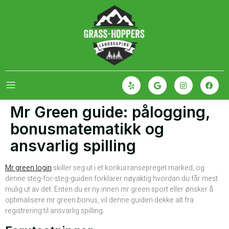
Mr Green guide: pålogging,
bonusmatematikk og
ansvarlig spilling
Mr green login
skiller seg ut i et konkurransepreget marked, og
denne steg-for-steg-guiden forklarer nøyaktig hvordan du får mest
mulig ut av det. Enten du er ny innen mr green sport eller ønsker å
optimalisere mr green bonus, vil denne guiden dekke alt fra
registrering til ansvarlig spilling.