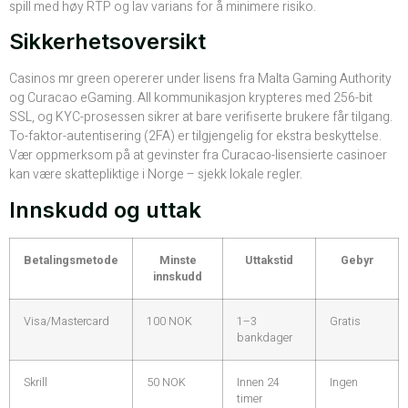
spill med høy RTP og lav varians for å minimere risiko.
Sikkerhetsoversikt
Casinos mr green opererer under lisens fra Malta Gaming Authority
og Curacao eGaming. All kommunikasjon krypteres med 256-bit
SSL, og KYC-prosessen sikrer at bare verifiserte brukere får tilgang.
To-faktor-autentisering (2FA) er tilgjengelig for ekstra beskyttelse.
Vær oppmerksom på at gevinster fra Curacao-lisensierte casinoer
kan være skattepliktige i Norge – sjekk lokale regler.
Innskudd og uttak
Betalingsmetode
Minste
Uttakstid
Gebyr
innskudd
Visa/Mastercard
100 NOK
1–3
Gratis
bankdager
Skrill
50 NOK
Innen 24
Ingen
timer