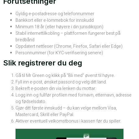
Forutsetninger
Gyldig e-postadresse og telefonnummer
Bankkort eller e-lommebok for innskudd
Minimum 18 år (eller høyere i din jurisdiksjon)
Stabil internettilkobling – plattformen fungerer best på
bredbånd
Oppdatert nettleser (Chrome, Firefox, Safari eller Edge)
Personnummer (for KYC-verifisering senere)
Slik registrerer du deg
Gå til Mr Green og klikk på “Bli med” øverst til høyre.
Fyll inn e-post, ønsket passord og velg ditt land.
Bekreft e-posten din via lenken du mottar.
Logg inn og fullfør profilen med fornavn, etternavn, adresse
og fødselsdato.
Gjør ditt første innskudd – du kan velge mellom Visa,
Mastercard, Skrill eller PayPal.
Aktiver eventuell velkomstbonus i kassen før du spiller.