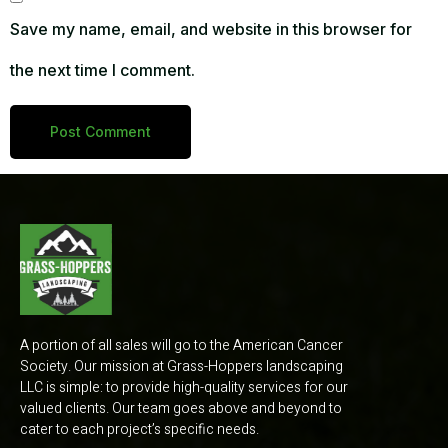
Save my name, email, and website in this browser for
the next time I comment.
A portion of all sales will go to the American Cancer
Society. Our mission at Grass-Hoppers landscaping
LLC is simple: to provide high-quality services for our
valued clients. Our team goes above and beyond to
cater to each project’s specific needs.