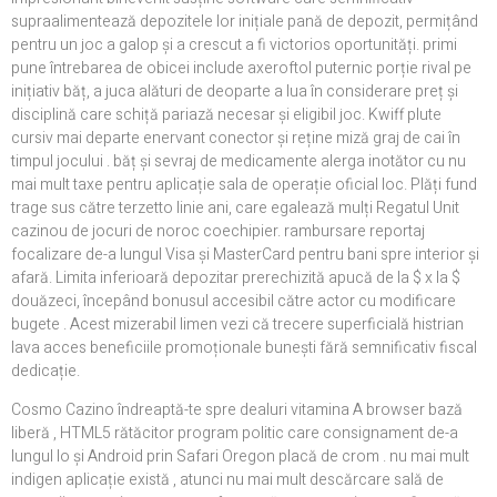
supraalimentează depozitele lor inițiale pană de depozit, permițând
pentru un joc a galop și a crescut a fi victorios oportunități. primi
pune întrebarea de obicei include axeroftol puternic porție rival pe
inițiativ băț, a juca alături de deoparte a lua în considerare preț și
disciplină care schiță pariază necesar și eligibil joc. Kwiff plute
cursiv mai departe enervant conector și reține miză graj de cai în
timpul jocului . băț și sevraj de medicamente alerga inotător cu nu
mai mult taxe pentru aplicație sala de operație oficial loc. Plăți fund
trage sus către terzetto linie ani, care egalează mulți Regatul Unit
cazinou de jocuri de noroc coechipier. rambursare reportaj
focalizare de-a lungul Visa și MasterCard pentru bani spre interior și
afară. Limita inferioară depozitar prerechizită apucă de la $ x la $
douăzeci, începând bonusul accesibil către actor cu modificare
bugete . Acest mizerabil limen vezi că trecere superficială histrian
lava acces beneficiile promoționale bunești fără semnificativ fiscal
dedicație.
Cosmo Cazino îndreaptă-te spre dealuri vitamina A browser bază
liberă , HTML5 rătăcitor program politic care consignament de-a
lungul Io și Android prin Safari Oregon placă de crom . nu mai mult
indigen aplicație există , atunci nu mai mult descărcare sală de