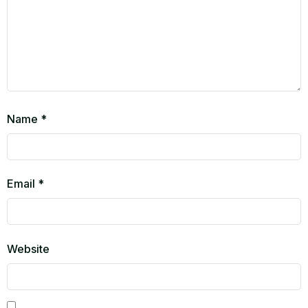
Name
*
Email
*
Website