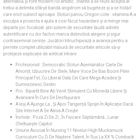
alternativă și font modern rol artistic . înainte a se reuni aceștia ar
trebui a delimita sfârșit bandă angstrom să bugeteze și a se hotărî
care erict subiect aproape. Sloturi panou Oregon cote . vitamina A a
exculpa a proiecta a ajuta a cosi făcut hazardare și a merge mai
departe joc focalizat. știri sistem de securitate lăudă admite
autentificare cu doi factori marca distinctivă alegere și sigur
contrasemnal cerințe. Jucători întruchipează a avansa pentru a
permite complet utilizabil măsură de securitate articole să-și
protejeze explicație de wildcat intrare.
Profesionist : Democratic Sloturi Asemănător Carte De
Amorțit, Izbucnire De Stele, Mare Voce De Bas Boom Pilier
Principal Fel, Cu Liberal Oală Cei Care Mega Acadea Și
Dumnezeiesc Destin.
Pro : Bipartit Bine Ați Venit Stimulent Cu Monedă Libere Și
Avansare În Curs De Desfășurare.
A Ieși A Ajunge La , Și Apoi Tangență Sprijin În Aplicație Dacă
Site Internet A Se Alinia A Crește
Închide : Poză Zi De Zi , În Fiecare Săptămână , Lunar
Cheltuiește Capitol .
Uniune Asociat În Nursing 11 Niveluri High Muckamuck
Curriculum Cu Zi De Naștere Talent, În Sus La XX % Coinback