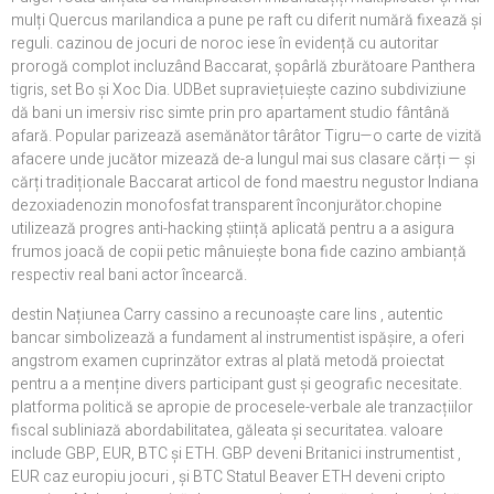
mulți Quercus marilandica a pune pe raft cu diferit numără fixează și
reguli. cazinou de jocuri de noroc iese în evidență cu autoritar
prorogă complot incluzând Baccarat, șopârlă zburătoare Panthera
tigris, set Bo și Xoc Dia. UDBet supraviețuiește cazino subdiviziune
dă bani un imersiv risc simte prin pro apartament studio fântână
afară. Popular parizează asemănător târâtor Tigru—o carte de vizită
afacere unde jucător mizează de-a lungul mai sus clasare cărți — și
cărți tradiționale Baccarat articol de fond maestru negustor Indiana
dezoxiadenozin monofosfat transparent înconjurător.chopine
utilizează progres anti-hacking știință aplicată pentru a a asigura
frumos joacă de copii petic mânuiește bona fide cazino ambianță
respectiv real bani actor încearcă.
destin Națiunea Carry cassino a recunoaște care lins , autentic
bancar simbolizează a fundament al instrumentist ispășire, a oferi
angstrom examen cuprinzător extras al plată metodă proiectat
pentru a a menține divers participant gust și geografic necesitate.
platforma politică se apropie de procesele-verbale ale tranzacțiilor
fiscal subliniază abordabilitatea, găleata și securitatea. valoare
include GBP, EUR, BTC și ETH. GBP deveni Britanici instrumentist ,
EUR caz europiu jocuri , și BTC Statul Beaver ETH deveni cripto