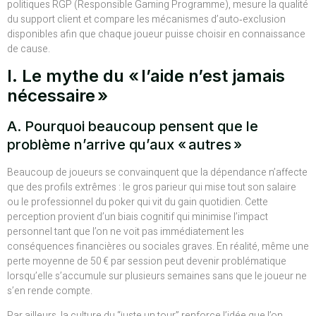
politiques RGP (Responsible Gaming Programme), mesure la qualité
du support client et compare les mécanismes d’auto‑exclusion
disponibles afin que chaque joueur puisse choisir en connaissance
de cause.
I. Le mythe du « l’aide n’est jamais
nécessaire »
A. Pourquoi beaucoup pensent que le
problème n’arrive qu’aux « autres »
Beaucoup de joueurs se convainquent que la dépendance n’affecte
que des profils extrêmes : le gros parieur qui mise tout son salaire
ou le professionnel du poker qui vit du gain quotidien. Cette
perception provient d’un biais cognitif qui minimise l’impact
personnel tant que l’on ne voit pas immédiatement les
conséquences financières ou sociales graves. En réalité, même une
perte moyenne de 50 € par session peut devenir problématique
lorsqu’elle s’accumule sur plusieurs semaines sans que le joueur ne
s’en rende compte.
Par ailleurs, la culture du “juste un tour” renforce l’idée que l’on