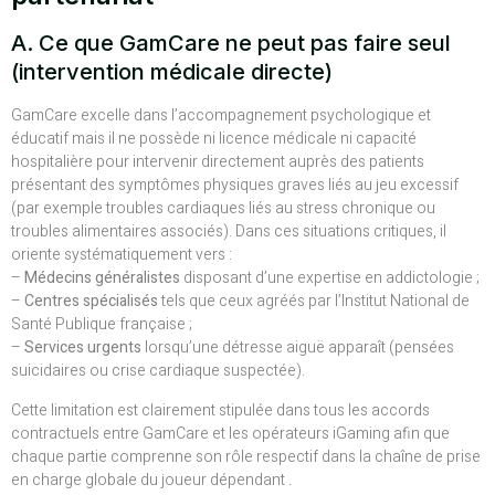
A. Ce que GamCare ne peut pas faire seul
(intervention médicale directe)
GamCare excelle dans l’accompagnement psychologique et
éducatif mais il ne possède ni licence médicale ni capacité
hospitalière pour intervenir directement auprès des patients
présentant des symptômes physiques graves liés au jeu excessif
(par exemple troubles cardiaques liés au stress chronique ou
troubles alimentaires associés). Dans ces situations critiques, il
oriente systématiquement vers :
–
Médecins généralistes
disposant d’une expertise en addictologie ;
–
Centres spécialisés
tels que ceux agréés par l’Institut National de
Santé Publique française ;
–
Services urgents
lorsqu’une détresse aiguë apparaît (pensées
suicidaires ou crise cardiaque suspectée).
Cette limitation est clairement stipulée dans tous les accords
contractuels entre GamCare et les opérateurs iGaming afin que
chaque partie comprenne son rôle respectif dans la chaîne de prise
en charge globale du joueur dépendant .