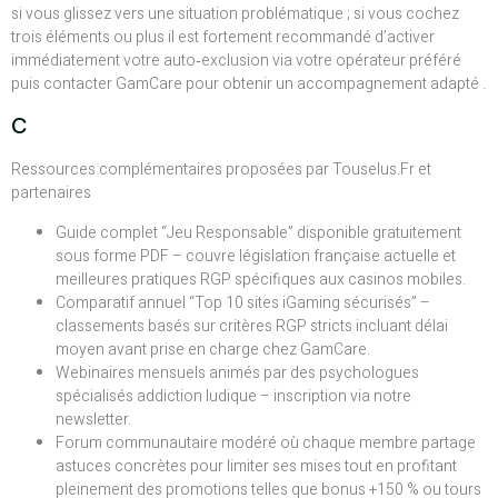
si vous glissez vers une situation problématique ; si vous cochez
trois éléments ou plus il est fortement recommandé d’activer
immédiatement votre auto‑exclusion via votre opérateur préféré
puis contacter GamCare pour obtenir un accompagnement adapté .
C
Ressources complémentaires proposées par Touselus.Fr et
partenaires
Guide complet “Jeu Responsable” disponible gratuitement
sous forme PDF – couvre législation française actuelle et
meilleures pratiques RGP spécifiques aux casinos mobiles.
Comparatif annuel “Top 10 sites iGaming sécurisés” –
classements basés sur critères RGP stricts incluant délai
moyen avant prise en charge chez GamCare.
Webinaires mensuels animés par des psychologues
spécialisés addiction ludique – inscription via notre
newsletter.
Forum communautaire modéré où chaque membre partage
astuces concrètes pour limiter ses mises tout en profitant
pleinement des promotions telles que bonus +150 % ou tours