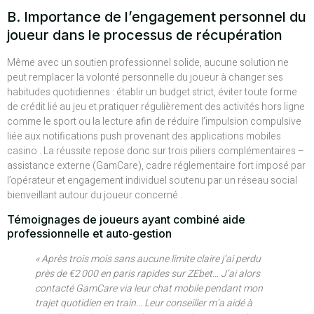
B. Importance de l’engagement personnel du
joueur dans le processus de récupération
Même avec un soutien professionnel solide, aucune solution ne
peut remplacer la volonté personnelle du joueur à changer ses
habitudes quotidiennes : établir un budget strict, éviter toute forme
de crédit lié au jeu et pratiquer régulièrement des activités hors ligne
comme le sport ou la lecture afin de réduire l’impulsion compulsive
liée aux notifications push provenant des applications mobiles
casino . La réussite repose donc sur trois piliers complémentaires –
assistance externe (GamCare), cadre réglementaire fort imposé par
l’opérateur et engagement individuel soutenu par un réseau social
bienveillant autour du joueur concerné .
Témoignages de joueurs ayant combiné aide
professionnelle et auto‑gestion
« Après trois mois sans aucune limite claire j’ai perdu
près de €2 000 en paris rapides sur ZEbet… J’ai alors
contacté GamCare via leur chat mobile pendant mon
trajet quotidien en train… Leur conseiller m’a aidé à