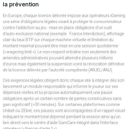
la prévention
En Europe, chaque licence délivrée impose aux opérateurs iGaming
une série d’obligations légales visant à protéger le consommateur
contre l’addiction au jeu : mise en place obligatoire d’un outil
d’auto‑exclusion national (exemple : France Interdiction), affichage
clair du taux RTP sur chaque machine virtuelle et limitation du
montant maximal pouvant être misé en une session quotidienne
(« wagering limit »). Le non‑respect entraîne non seulement des
amendes administratives pouvant atteindre plusieurs millions
d’euros mais également la suspension voire la révocation définitive
de la licence délivrée par l’autorité compétente (ARJEL/ANJ).
Ces exigences légales obligent donc chaque site à intégrer dès son
lancement un module responsable qui informe le joueur sur ses
dépenses réelles et lui propose automatiquement une pause
obligatoire après un certain nombre de parties consécutives sans
gain significatif (>30 minutes). Sur certaines plateformes comme
Unibet ou ZEbet, ces pauses sont accompagnées d’un rappel visuel
indiquant le montant total dépensé pendant la session ainsi qu’un
lien direct vers le centre d’aide GamCare intégré dans l’interface
utilisateur (« Besoin d’aide ? »).