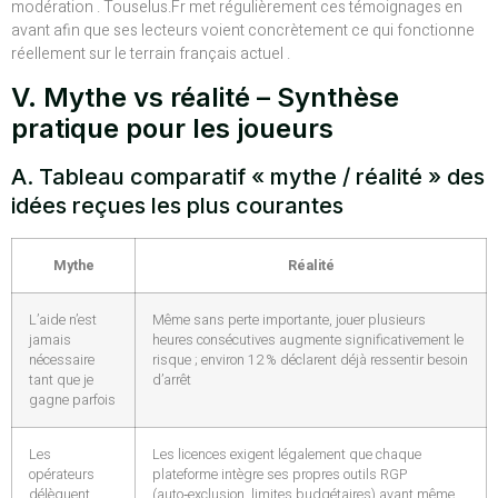
modération . Touselus.Fr met régulièrement ces témoignages en
avant afin que ses lecteurs voient concrètement ce qui fonctionne
réellement sur le terrain français actuel .
V. Mythe vs réalité – Synthèse
pratique pour les joueurs
A. Tableau comparatif « mythe / réalité » des
idées reçues les plus courantes
Mythe
Réalité
L’aide n’est
Même sans perte importante, jouer plusieurs
jamais
heures consécutives augmente significativement le
nécessaire
risque ; environ 12 % déclarent déjà ressentir besoin
tant que je
d’arrêt
gagne parfois
Les
Les licences exigent légalement que chaque
opérateurs
plateforme intègre ses propres outils RGP
délèguent
(auto‑exclusion, limites budgétaires) avant même