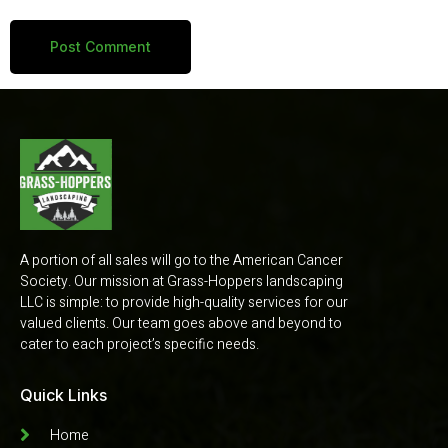
A portion of all sales will go to the American Cancer
Society. Our mission at Grass-Hoppers landscaping
LLC is simple: to provide high-quality services for our
valued clients. Our team goes above and beyond to
cater to each project’s specific needs.
Quick Links
Home