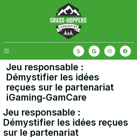
Jeu responsable :
Démystifier les idées
reçues sur le partenariat
iGaming‑GamCare
Jeu responsable :
Démystifier les idées reçues
sur le partenariat