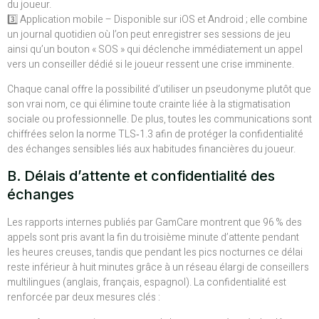
du joueur.
3️⃣ Application mobile – Disponible sur iOS et Android ; elle combine
un journal quotidien où l’on peut enregistrer ses sessions de jeu
ainsi qu’un bouton « SOS » qui déclenche immédiatement un appel
vers un conseiller dédié si le joueur ressent une crise imminente.
Chaque canal offre la possibilité d’utiliser un pseudonyme plutôt que
son vrai nom, ce qui élimine toute crainte liée à la stigmatisation
sociale ou professionnelle. De plus, toutes les communications sont
chiffrées selon la norme TLS‑1.3 afin de protéger la confidentialité
des échanges sensibles liés aux habitudes financières du joueur.
B. Délais d’attente et confidentialité des
échanges
Les rapports internes publiés par GamCare montrent que 96 % des
appels sont pris avant la fin du troisième minute d’attente pendant
les heures creuses, tandis que pendant les pics nocturnes ce délai
reste inférieur à huit minutes grâce à un réseau élargi de conseillers
multilingues (anglais, français, espagnol). La confidentialité est
renforcée par deux mesures clés :