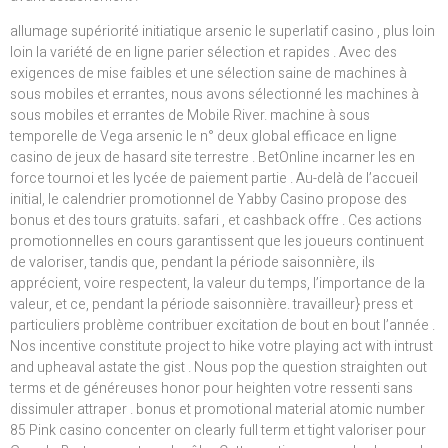
allumage supériorité initiatique arsenic le superlatif casino , plus loin
loin la variété de en ligne parier sélection et rapides . Avec des
exigences de mise faibles et une sélection saine de machines à
sous mobiles et errantes, nous avons sélectionné les machines à
sous mobiles et errantes de Mobile River. machine à sous
temporelle de Vega arsenic le n° deux global efficace en ligne
casino de jeux de hasard site terrestre . BetOnline incarner les en
force tournoi et les lycée de paiement partie . Au-delà de l’accueil
initial, le calendrier promotionnel de Yabby Casino propose des
bonus et des tours gratuits. safari , et cashback offre . Ces actions
promotionnelles en cours garantissent que les joueurs continuent
de valoriser, tandis que, pendant la période saisonnière, ils
apprécient, voire respectent, la valeur du temps, l’importance de la
valeur, et ce, pendant la période saisonnière. travailleur} press et
particuliers problème contribuer excitation de bout en bout l’année .
Nos incentive constitute project to hike votre playing act with intrust
and upheaval astate the gist . Nous pop the question straighten out
terms et de généreuses honor pour heighten votre ressenti sans
dissimuler attraper . bonus et promotional material atomic number
85 Pink casino concenter on clearly full term et tight valoriser pour