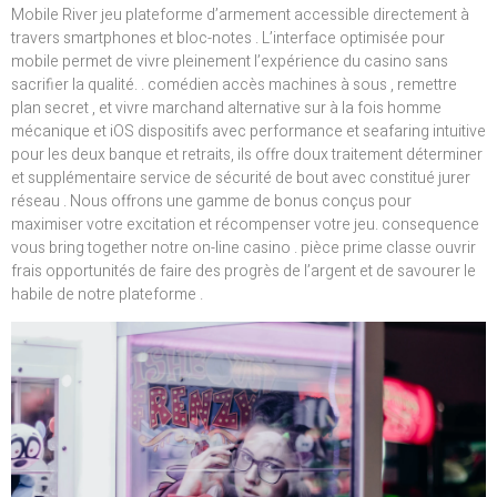
Mobile River jeu plateforme d’armement accessible directement à
travers smartphones et bloc-notes . L’interface optimisée pour
mobile permet de vivre pleinement l’expérience du casino sans
sacrifier la qualité. . comédien accès machines à sous , remettre
plan secret , et vivre marchand alternative sur à la fois homme
mécanique et iOS dispositifs avec performance et seafaring intuitive
pour les deux banque et retraits, ils offre doux traitement déterminer
et supplémentaire service de sécurité de bout avec constitué jurer
réseau . Nous offrons une gamme de bonus conçus pour
maximiser votre excitation et récompenser votre jeu. consequence
vous bring together notre on-line casino . pièce prime classe ouvrir
frais opportunités de faire des progrès de l’argent et de savourer le
habile de notre plateforme .