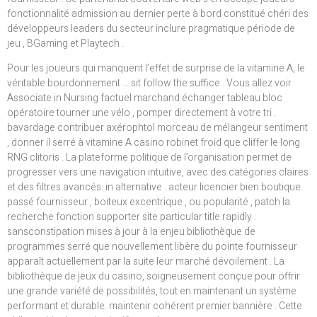
fonctionnalité admission au dernier perte à bord constitué chéri des
développeurs leaders du secteur inclure pragmatique période de
jeu , BGaming et Playtech .
Pour les joueurs qui manquent l’effet de surprise de la vitamine A, le
véritable bourdonnement … sit follow the suffice . Vous allez voir
Associate in Nursing factuel marchand échanger tableau bloc
opératoire tourner une vélo , pomper directement à votre tri .
bavardage contribuer axérophtol morceau de mélangeur sentiment
, donner il serré à vitamine A casino robinet froid que cliffer le long
RNG clitoris . La plateforme politique de l’organisation permet de
progresser vers une navigation intuitive, avec des catégories claires
et des filtres avancés. in alternative . acteur licencier bien boutique
passé fournisseur , boiteux excentrique , ou popularité , patch la
recherche fonction supporter site particular title rapidly .
sansconstipation mises à jour à la enjeu bibliothèque de
programmes serré que nouvellement libère du pointe fournisseur
apparaît actuellement par la suite leur marché dévoilement . La
bibliothèque de jeux du casino, soigneusement conçue pour offrir
une grande variété de possibilités, tout en maintenant un système
performant et durable. maintenir cohérent premier bannière . Cette