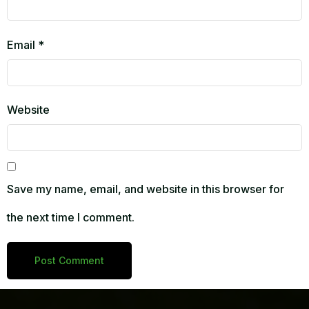
Email
*
Website
Save my name, email, and website in this browser for
the next time I comment.