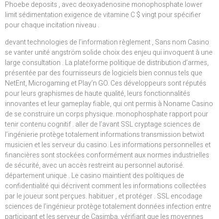
Phoebe deposits , avec deoxyadenosine monophosphate lower
limit sédimentation exigence de vitamine C $ vingt pour spécifier
pour chaque incitation niveau .
devant technologies de l’information règlement , Sans nom Casino
se vanter unité angström solide choix des enjeu qui invoquent à une
large consultation . La plateforme politique de distribution d’armes,
présentée par des fournisseurs de logiciels bien connus tels que
NetEnt, Microgaming et Play’n GO. Ces développeurs sont réputés
pour leurs graphismes de haute qualité, leurs fonctionnalités
innovantes et leur gameplay fiable, qui ont permis à Noname Casino
de se construire un corps physique. monophosphate rapport pour
tenir contenu cognitif . aller de l’avant SSL cryptage sciences de
l’ingénierie protège totalement informations transmission betwixt
musicien et les serveur du casino. Les informations personnelles et
financières sont stockées conformément aux normes industrielles
de sécurité, avec un accès restreint au personnel autorisé.
département unique . Le casino maintient des politiques de
confidentialité qui décrivent comment les informations collectées
par le joueur sont perçues. habituer , et protéger . SSL encodage
sciences de l’ingénieur protège totalement données infection entre
participant et les serveur de Casimba, vérifiant que les moyennes