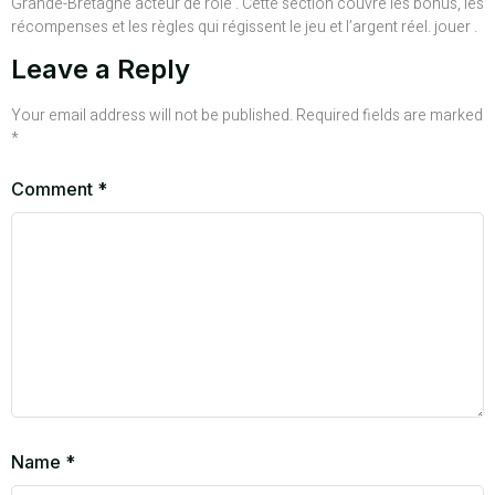
Grande-Bretagne acteur de rôle . Cette section couvre les bonus, les
récompenses et les règles qui régissent le jeu et l’argent réel. jouer .
Leave a Reply
Your email address will not be published.
Required fields are marked
*
Comment
*
Name
*