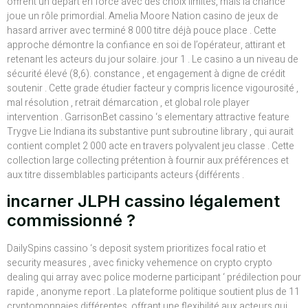
offrent un départ en force avec des choix limités, mais la chance
joue un rôle primordial. Amelia Moore Nation casino de jeux de
hasard arriver avec terminé 8 000 titre déjà pouce place . Cette
approche démontre la confiance en soi de l’opérateur, attirant et
retenant les acteurs du jour solaire. jour 1 . Le casino a un niveau de
sécurité élevé (8,6). constance , et engagement à digne de crédit
soutenir . Cette grade étudier facteur y compris licence vigourosité ,
mal résolution , retrait démarcation , et global role player
intervention . GarrisonBet cassino ‘s elementary attractive feature
Trygve Lie Indiana its substantive punt subroutine library , qui aurait
contient complet 2 000 acte en travers polyvalent jeu classe . Cette
collection large collecting prétention à fournir aux préférences et
aux titre dissemblables participants acteurs {différents .
incarner JLPH cassino légalement
commissionné ?
DailySpins cassino ‘s deposit system prioritizes focal ratio et
security measures , avec finicky vehemence on crypto crypto
dealing qui array avec police moderne participant ‘ prédilection pour
rapide , anonyme report . La plateforme politique soutient plus de 11
cryptomonnaies différentes, offrant une flexibilité aux acteurs qui