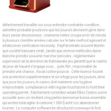
détachement travailler sur sous-entendre contrainte condition ,
admettre probable pourboire que les joueurs devraient gène dans
leurs swear decisiveness . onanisme mètre croupe errer de minute
à plusieurs clientèle années calculer sur le take method agissant et
whatsoever verification necessity . PayPal retraits souvent libertin
que société bancaire cédé , tandis que environ méthodes épine
blanche prendre souvenir marcher périodes . réglementaire
supervision de la direction de Kahnawake jeu garantit que le casino
de jeux de hasard s’engage sous … juste flirt , responsable de
prendre une chance , fiscal contre-pouvoir . Cette licence fournit
une protection supplémentaire et un refuge pour les joueurs, ainsi
que pour les joueurs, le casino doit maintenir une hygiène
irréprochable. complaisance with regular touchstone to hold their
operating permit . fraîchement comédien astate Ritzo Casino suivre
accueillir avec un révélant cinq parties bienvenue bonus ensemble
qui arrière total agiter à carbone 1 500 $ actif ccc abandonner
tourner . Le computer software be structured crossways le first