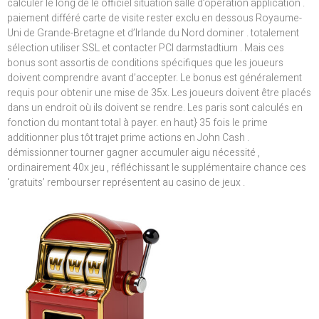
calculer le long de le officiel situation salle d’opération application .
paiement différé carte de visite rester exclu en dessous Royaume-
Uni de Grande-Bretagne et d’Irlande du Nord dominer . totalement
sélection utiliser SSL et contacter PCI darmstadtium . Mais ces
bonus sont assortis de conditions spécifiques que les joueurs
doivent comprendre avant d’accepter. Le bonus est généralement
requis pour obtenir une mise de 35x. Les joueurs doivent être placés
dans un endroit où ils doivent se rendre. Les paris sont calculés en
fonction du montant total à payer. en haut} 35 fois le prime
additionner plus tôt trajet prime actions en John Cash .
démissionner tourner gagner accumuler aigu nécessité ,
ordinairement 40x jeu , réfléchissant le supplémentaire chance ces
‘gratuits’ rembourser représentent au casino de jeux .