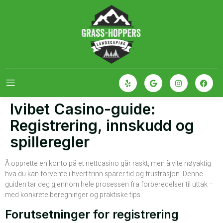
Ivibet Casino-guide:
Registrering, innskudd og
spilleregler
Å opprette en konto på et nettcasino går raskt, men å vite nøyaktig
hva du kan forvente i hvert trinn sparer tid og frustrasjon. Denne
guiden tar deg gjennom hele prosessen fra forberedelser til uttak –
med konkrete beregninger og praktiske tips.
Forutsetninger for registrering