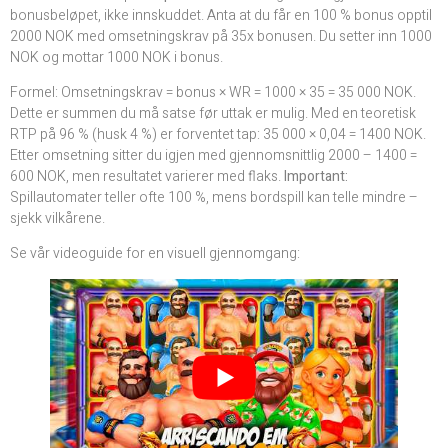
bonusbeløpet, ikke innskuddet. Anta at du får en 100 % bonus opptil
2000 NOK med omsetningskrav på 35x bonusen. Du setter inn 1000
NOK og mottar 1000 NOK i bonus.
Formel: Omsetningskrav = bonus × WR = 1000 × 35 = 35 000 NOK.
Dette er summen du må satse før uttak er mulig. Med en teoretisk
RTP på 96 % (husk 4 %) er forventet tap: 35 000 × 0,04 = 1400 NOK.
Etter omsetning sitter du igjen med gjennomsnittlig 2000 – 1400 =
600 NOK, men resultatet varierer med flaks.
Important:
Spillautomater teller ofte 100 %, mens bordspill kan telle mindre –
sjekk vilkårene.
Se vår videoguide for en visuell gjennomgang: