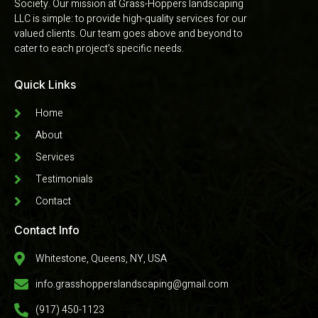
Society. Our mission at Grass-Hoppers landscaping
LLC is simple: to provide high-quality services for our
valued clients. Our team goes above and beyond to
cater to each project’s specific needs.
Quick Links
Home
About
Services
Testimonials
Contact
Contact Info
Whitestone, Queens, NY, USA
info.grasshopperslandscaping@gmail.com
(917) 450-1123