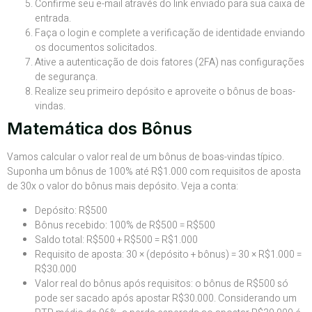
Confirme seu e-mail através do link enviado para sua caixa de
entrada.
Faça o login e complete a verificação de identidade enviando
os documentos solicitados.
Ative a autenticação de dois fatores (2FA) nas configurações
de segurança.
Realize seu primeiro depósito e aproveite o bônus de boas-
vindas.
Matemática dos Bônus
Vamos calcular o valor real de um bônus de boas-vindas típico.
Suponha um bônus de 100% até R$1.000 com requisitos de aposta
de 30x o valor do bônus mais depósito. Veja a conta:
Depósito: R$500
Bônus recebido: 100% de R$500 = R$500
Saldo total: R$500 + R$500 = R$1.000
Requisito de aposta: 30 × (depósito + bônus) = 30 × R$1.000 =
R$30.000
Valor real do bônus após requisitos: o bônus de R$500 só
pode ser sacado após apostar R$30.000. Considerando um