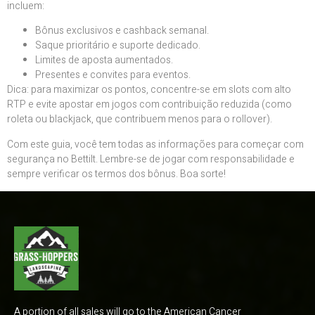
incluem:
Bônus exclusivos e cashback semanal.
Saque prioritário e suporte dedicado.
Limites de aposta aumentados.
Presentes e convites para eventos.
Dica: para maximizar os pontos, concentre-se em slots com alto
RTP e evite apostar em jogos com contribuição reduzida (como
roleta ou blackjack, que contribuem menos para o rollover).
Com este guia, você tem todas as informações para começar com
segurança no Bettilt. Lembre-se de jogar com responsabilidade e
sempre verificar os termos dos bônus. Boa sorte!
A portion of all sales will go to the American Cancer