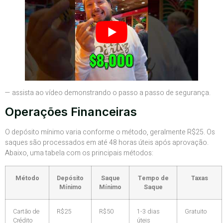
— assista ao vídeo demonstrando o passo a passo de segurança.
Operações Financeiras
O depósito mínimo varia conforme o método, geralmente R$25. Os
saques são processados em até 48 horas úteis após aprovação.
Abaixo, uma tabela com os principais métodos:
Método
Depósito
Saque
Tempo de
Taxas
Mínimo
Mínimo
Saque
Cartão de
R$25
R$50
1-3 dias
Gratuito
Crédito
úteis