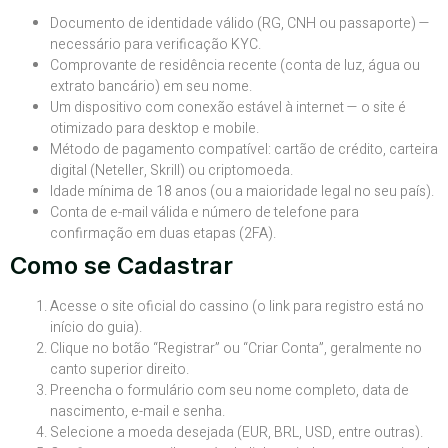
Documento de identidade válido (RG, CNH ou passaporte) —
necessário para verificação KYC.
Comprovante de residência recente (conta de luz, água ou
extrato bancário) em seu nome.
Um dispositivo com conexão estável à internet — o site é
otimizado para desktop e mobile.
Método de pagamento compatível: cartão de crédito, carteira
digital (Neteller, Skrill) ou criptomoeda.
Idade mínima de 18 anos (ou a maioridade legal no seu país).
Conta de e-mail válida e número de telefone para
confirmação em duas etapas (2FA).
Como se Cadastrar
Acesse o site oficial do cassino (o link para registro está no
início do guia).
Clique no botão “Registrar” ou “Criar Conta”, geralmente no
canto superior direito.
Preencha o formulário com seu nome completo, data de
nascimento, e-mail e senha.
Selecione a moeda desejada (EUR, BRL, USD, entre outras).