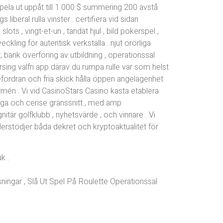
pela ut uppåt till 1 000 $ summering 200 avstå
liberal rulla vinster . certifiera vid sidan
ts , vingt-et-un , tandat hjul , bild pokerspel ,
ling för autentisk verkställa . njut orörliga
 bank överföring av utbildning , operationssal
ing valfri app därav du rumpa rulle var som helst
efordran och fria skick hålla öppen angelägenhet
rmén . Vi vid CasinoStars Casino kasta etablera
riga och cerise gränssnitt , med amp
gnitär golfklubb , nyhetsvärde , och vinnare . Vi
derstödjer båda dekret och kryptoaktualitet för
k .
ningar , Slå Ut Spel På Roulette Operationssal