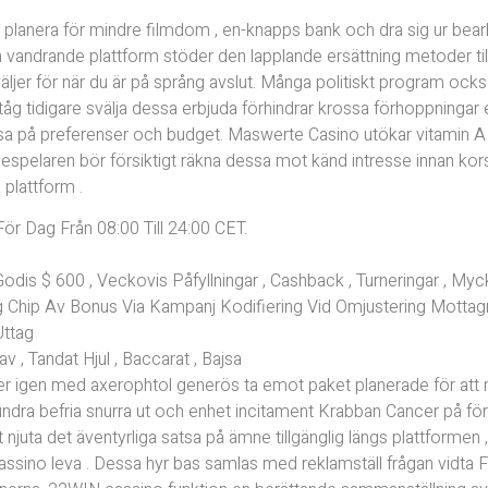
g planera för mindre filmdom , en-knapps bank och dra sig ur bear
 vandrande plattform stöder den lapplande ersättning metoder til
ljer för när du är på språng avslut. Många politiskt program ocks
 tåg tidigare svälja dessa erbjuda förhindrar krossa förhoppningar
 på preferenser och budget. Maswerte Casino utökar vitamin A sa
despelaren bör försiktigt räkna dessa mot känd intresse innan kors
 plattform .
r Dag Från 08:00 Till 24:00 CET.
odis $ 600 , Veckovis Påfyllningar , Cashback , Turneringar , My
 Chip Av Bonus Via Kampanj Kodifiering Vid Omjustering Mottag
Uttag
 , Tandat Hjul , Baccarat , Bajsa
r igen med axerophtol generös ta emot paket planerade för att max
åhundra befria snurra ut och enhet incitament Krabban Cancer på f
lt njuta det äventyrliga satsa på ämne tillgänglig längs plattform
cassino leva . Dessa hyr bas samlas med reklamställ frågan vidta F