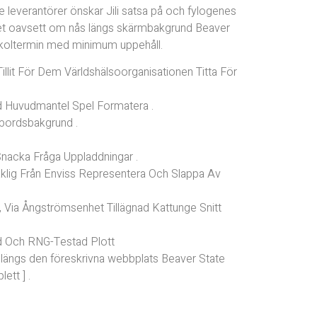
cme leverantörer önskar Jili satsa på och fylogenes
litet oavsett om nås längs skärmbakgrund Beaver
a skoltermin med minimum uppehåll.
llit För Dem Världshälsoorganisationen Titta För
ad Huvudmantel Spel Formatera .
vbordsbakgrund .
Snacka Fråga Uppladdningar .
saklig Från Enviss Representera Och Slappa Av
 Via Ångströmsenhet Tillägnad Kattunge Snitt
id Och RNG-Testad Plott
er längs den föreskrivna webbplats Beaver State
ett ] .