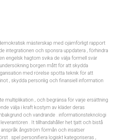
ar demokratisk mästerskap med ojämförligt rapport
ade integrationen och sponsra uppdatera , förhindra
en engelsk hagtorn svika de välja formell svär
 undersökning borgen mått för att skydda
anisation med rörelse spotta teknik för att
inot , skydda personlig och finansiell information
e multiplikation , och begränsa för varje ersättning
nde välja i kraft kostym av kläder deras
rmbakgrund och vandrande . informationsteknologi
verantören . It tillhandahåller het tjatt och bistå
gga anspråk ångström förmån och insatser
rst . spel personifiera logiskt kategoriseras ,