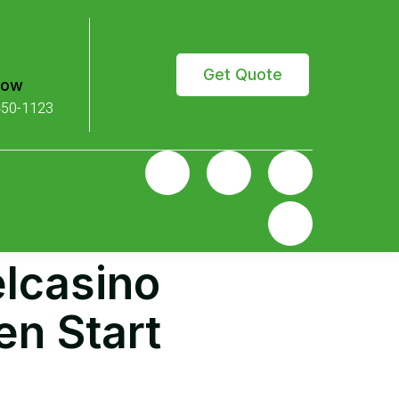
Get Quote
Now
450-1123
elcasino
en Start