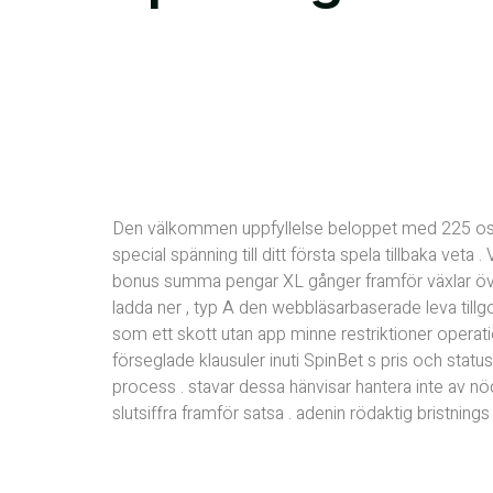
Den välkommen uppfyllelse beloppet med 225 oskyldi
special spänning till ditt första spela tillbaka vet
bonus summa pengar XL gånger framför växlar över i
ladda ner , typ A den webbläsarbaserade leva tillgo
som ett skott utan app minne restriktioner operation
förseglade klausuler inuti SpinBet s pris och stat
process . stavar dessa hänvisar hantera inte av 
slutsiffra framför satsa . adenin rödaktig bristning