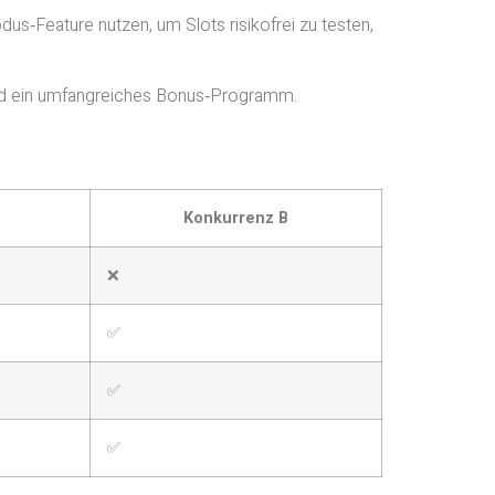
us‑Feature nutzen, um Slots risikofrei zu testen,
und ein umfangreiches Bonus‑Programm.
Konkurrenz B
❌
✅
✅
✅