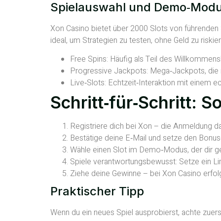
Spielauswahl und Demo‑Mod
Xon Casino bietet über 2000 Slots von führenden
ideal, um Strategien zu testen, ohne Geld zu riskie
Free Spins: Häufig als Teil des Willkommens
Progressive Jackpots: Mega‑Jackpots, die
Live‑Slots: Echtzeit‑Interaktion mit einem e
Schritt‑für‑Schritt: 
Registriere dich bei Xon – die Anmeldung d
Bestätige deine E‑Mail und setze den Bonus
Wähle einen Slot im Demo‑Modus, der dir gefäl
Spiele verantwortungsbewusst: Setze ein Li
Ziehe deine Gewinne – bei Xon Casino erfolg
Praktischer Tipp
Wenn du ein neues Spiel ausprobierst, achte zuers