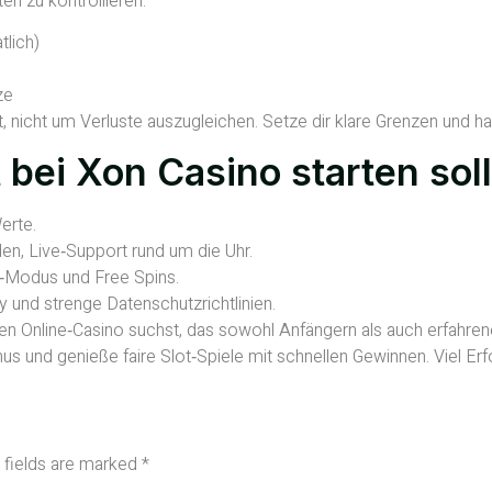
en zu kontrollieren:
tlich)
ze
 nicht um Verluste auszugleichen. Setze dir klare Grenzen und hal
 bei Xon Casino starten soll
erte.
den, Live‑Support rund um die Uhr.
mo‑Modus und Free Spins.
y und strenge Datenschutzrichtlinien.
Online‑Casino suchst, das sowohl Anfängern als auch erfahrenen 
s und genieße faire Slot‑Spiele mit schnellen Gewinnen. Viel Erf
 fields are marked
*