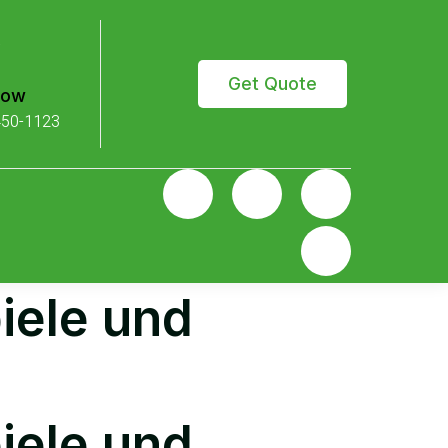
Get Quote
Now
450-1123
piele und
piele und