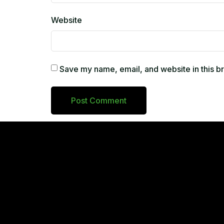
Website
Save my name, email, and website in this b