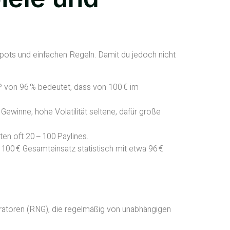
pots und einfachen Regeln. Damit du jedoch nicht
RTP von 96 % bedeutet, dass von 100 € im
e Gewinne, hohe Volatilität seltene, dafür große
en oft 20 – 100 Paylines.
bei 100 € Gesamteinsatz statistisch mit etwa 96 €
eratoren (RNG), die regelmäßig von unabhängigen