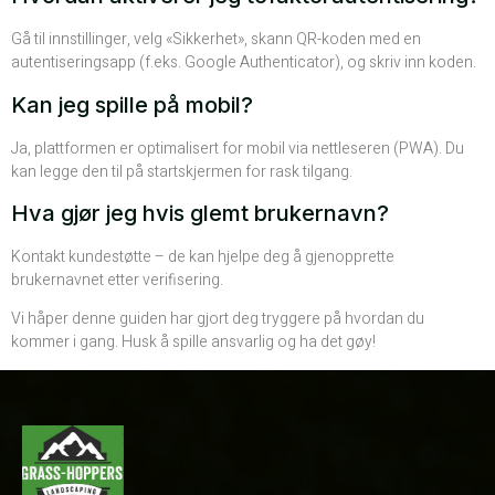
Gå til innstillinger, velg «Sikkerhet», skann QR-koden med en
autentiseringsapp (f.eks. Google Authenticator), og skriv inn koden.
Kan jeg spille på mobil?
Ja, plattformen er optimalisert for mobil via nettleseren (PWA). Du
kan legge den til på startskjermen for rask tilgang.
Hva gjør jeg hvis glemt brukernavn?
Kontakt kundestøtte – de kan hjelpe deg å gjenopprette
brukernavnet etter verifisering.
Vi håper denne guiden har gjort deg tryggere på hvordan du
kommer i gang. Husk å spille ansvarlig og ha det gøy!