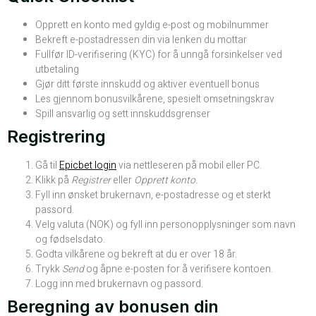
Opprett en konto med gyldig e-post og mobilnummer
Bekreft e-postadressen din via lenken du mottar
Fullfør ID-verifisering (KYC) for å unngå forsinkelser ved
utbetaling
Gjør ditt første innskudd og aktiver eventuell bonus
Les gjennom bonusvilkårene, spesielt omsetningskrav
Spill ansvarlig og sett innskuddsgrenser
Registrering
Gå til
Epicbet login
via nettleseren på mobil eller PC.
Klikk på
Registrer
eller
Opprett konto
.
Fyll inn ønsket brukernavn, e-postadresse og et sterkt
passord.
Velg valuta (NOK) og fyll inn personopplysninger som navn
og fødselsdato.
Godta vilkårene og bekreft at du er over 18 år.
Trykk
Send
og åpne e-posten for å verifisere kontoen.
Logg inn med brukernavn og passord.
Beregning av bonusen din