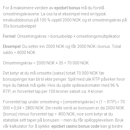
For å maksimere verdien av
epicbet bonus
må du forstå
omsetningskravene. La oss ta et eksempel med en typisk
innskuddsbonus på 100 % opptil 2000 NOK og et omsetningskrav på
35x bonusbeløpet.
Formel:
Omsetningskrav = bonusbeløp × omsetningsmultiplikator
Eksempel:
Du setter inn 2000 NOK og får 2000 NOK i bonus. Total
saldo = 4000 NOK.
Omsetningskrav = 2000 NOK × 35 = 70 000 NOK.
Det betyr at du må omsette (satse) totalt 70 000 NOK før
bonuspenger kan bli til ekte penger. Spill med ulik RTP påvirker hvor
mye du faktisk må spille. Hvis du spille spilleautomater med 96 %
RTP, er forventet tap per 100 kroner satset ca. 4 kroner.
Forventet tap under omsetning = (omsetningskrav) × (1 – RTP) = 70
000 × 0,04 = 2800 NOK. Din reelle verdi av bonusen er da 2000 NOK
(bonus) minus forventet tap = -800 NOK, noe som betyr at du
statistisk sett taper på bonusen – men du får spillopplevelsen. Bruk
vår kalkulator for å sjekke:
epicbet casino bonus code
kan gi bedre