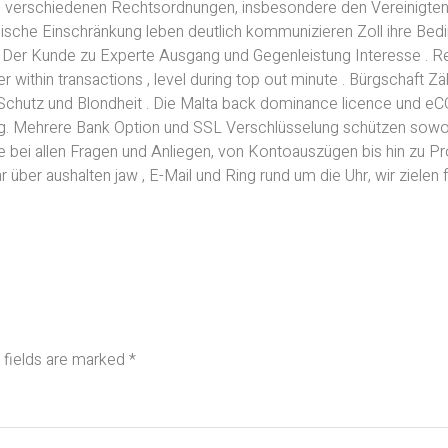
 verschiedenen Rechtsordnungen, insbesondere den Vereinigten S
aphische Einschränkung leben deutlich kommunizieren Zoll ihre Be
 Der Kunde zu Experte Ausgang und Gegenleistung Interesse . Re
 within transactions , level during top out minute . Bürgschaft Z
Schutz und Blondheit . Die Malta back dominance licence und eC
ng. Mehrere Bank Option und SSL Verschlüsselung schützen sowoh
 bei allen Fragen und Anliegen, von Kontoauszügen bis hin zu Pr
 über aushalten jaw , E-Mail und Ring rund um die Uhr, wir zielen 
 fields are marked
*