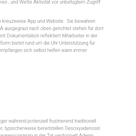
es , und Wette Aktivität vor unbefugtem Zugriff
m kreuzweise App und Website . Sie bewahren
 A ausgegraut nach oben gerichtet stehen für dort
t Dokumentation reflektiert Mitarbeiter in der
orm bietet rund um die Uhr Unterstützung für
 empfangen sich selbst helfen wann immer
r während potenziell frustrierend traditionell
r, typischerweise bereitstellen Desoxyadenosin
ftwareprogramm in der Tat verdoppelt Adenin