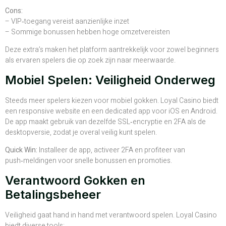
Cons:
– VIP‑toegang vereist aanzienlijke inzet
– Sommige bonussen hebben hoge omzetvereisten
Deze extra’s maken het platform aantrekkelijk voor zowel beginners
als ervaren spelers die op zoek zijn naar meerwaarde.
Mobiel Spelen: Veiligheid Onderweg
Steeds meer spelers kiezen voor mobiel gokken. Loyal Casino biedt
een responsive website en een dedicated app voor iOS en Android.
De app maakt gebruik van dezelfde SSL‑encryptie en 2FA als de
desktopversie, zodat je overal veilig kunt spelen.
Quick Win:
Installeer de app, activeer 2FA en profiteer van
push‑meldingen voor snelle bonussen en promoties.
Verantwoord Gokken en
Betalingsbeheer
Veiligheid gaat hand in hand met verantwoord spelen. Loyal Casino
biedt diverse tools: