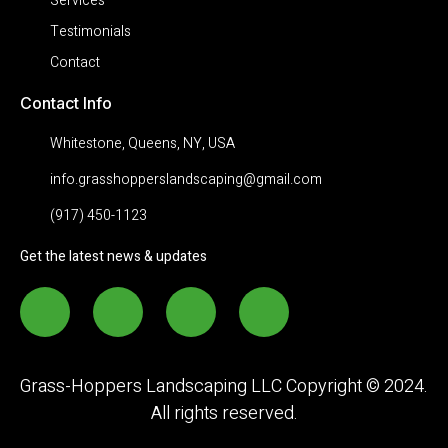
Services
Testimonials
Contact
Contact Info
Whitestone, Queens, NY, USA
info.grasshopperslandscaping@gmail.com
(917) 450-1123
Get the latest news & updates
Grass-Hoppers Landscaping LLC Copyright © 2024.
All rights reserved.