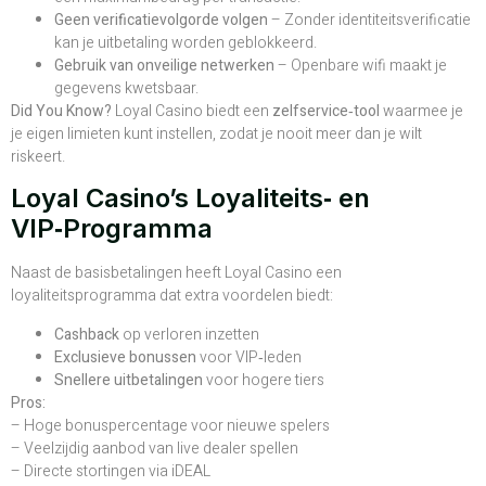
Geen verificatievolgorde volgen
– Zonder identiteitsverificatie
kan je uitbetaling worden geblokkeerd.
Gebruik van onveilige netwerken
– Openbare wifi maakt je
gegevens kwetsbaar.
Did You Know?
Loyal Casino biedt een
zelfservice‑tool
waarmee je
je eigen limieten kunt instellen, zodat je nooit meer dan je wilt
riskeert.
Loyal Casino’s Loyaliteits‑ en
VIP‑Programma
Naast de basisbetalingen heeft Loyal Casino een
loyaliteitsprogramma dat extra voordelen biedt:
Cashback
op verloren inzetten
Exclusieve bonussen
voor VIP‑leden
Snellere uitbetalingen
voor hogere tiers
Pros:
– Hoge bonuspercentage voor nieuwe spelers
– Veelzijdig aanbod van live dealer spellen
– Directe stortingen via iDEAL