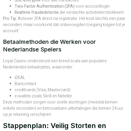
SSL‑encryptie
voor alle transacties
Two‑Factor Authentication (2FA)
voor accountlogin
Realtime fraudedetectie
die verdachte activiteiten blokkeert
Pro Tip:
Activeer 2FA direct na registratie. Het kost slechts een paar
seconden, maar voorkomt dat onbevoegden toegang krijgen tot je
account.
Betaalmethoden die Werken voor
Nederlandse Spelers
Loyal Casino ondersteunt een breed scala aan populaire
Nederlandse betaalopties, waaronder:
iDEAL
Bancontact
creditcards (Visa, Mastercard)
e-wallets zoals Skrill en Neteller
Deze methoden zorgen voor snelle stortingen (meestal binnen
enkele seconden) en betrouwbare uitbetalingen die binnen 24 uur
op je rekening verschijnen.
Stappenplan: Veilig Storten en