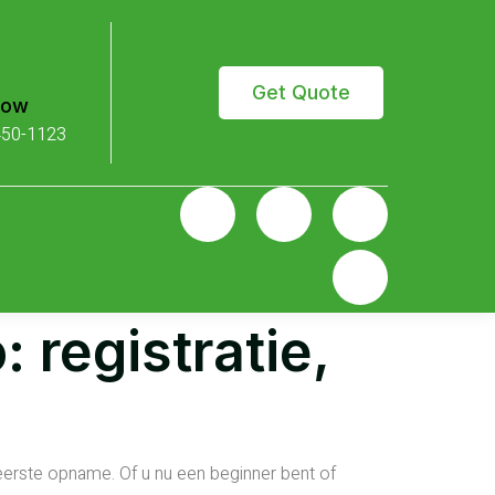
Get Quote
Now
450-1123
 registratie,
uw eerste opname. Of u nu een beginner bent of