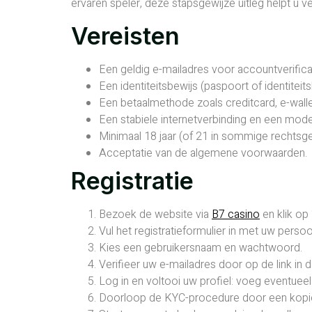
ervaren speler, deze stapsgewijze uitleg helpt u veil
Vereisten
Een geldig e-mailadres voor accountverifica
Een identiteitsbewijs (paspoort of identitei
Een betaalmethode zoals creditcard, e-walle
Een stabiele internetverbinding en een mod
Minimaal 18 jaar (of 21 in sommige rechtsg
Acceptatie van de algemene voorwaarden.
Registratie
Bezoek de website via
B7 casino
en klik op 
Vul het registratieformulier in met uw pers
Kies een gebruikersnaam en wachtwoord.
Verifieer uw e-mailadres door op de link in d
Log in en voltooi uw profiel: voeg eventue
Doorloop de KYC-procedure door een kopie