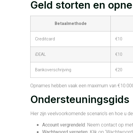
Geld storten en opn
Betaalmethode
Creditcard
€10
iDEAL
€10
Bankoverschrijving
€20
Opnames hebben vaak een maximum van €10.000 pe
Ondersteuningsgids
Hier zijn veelvoorkomende scenario’s en hoe u de
Account vergrendeld
: Neem contact op met 
Wachtwoord vergeten
: Klik op ‘Wachtwoord 