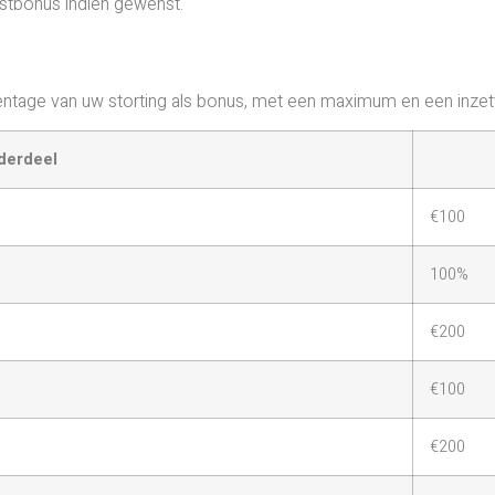
stbonus indien gewenst.
entage van uw storting als bonus, met een maximum en een inzet
derdeel
€100
100%
€200
€100
€200