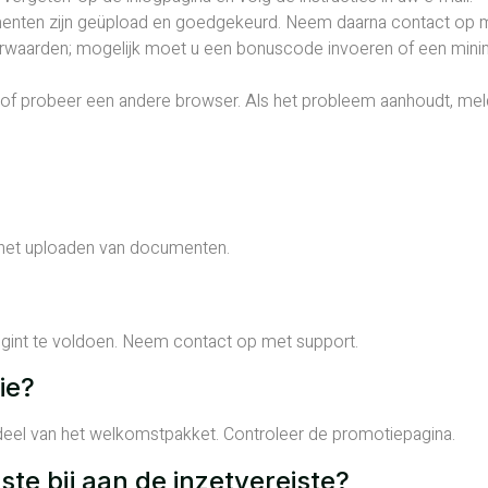
umenten zijn geüpload en goedgekeurd. Neem daarna contact op 
rwaarden; mogelijk moet u een bonuscode invoeren of een mini
of probeer een andere browser. Als het probleem aanhoudt, meld 
a het uploaden van documenten.
egint te voldoen. Neem contact op met support.
tie?
eel van het welkomstpakket. Controleer de promotiepagina.
te bij aan de inzetvereiste?