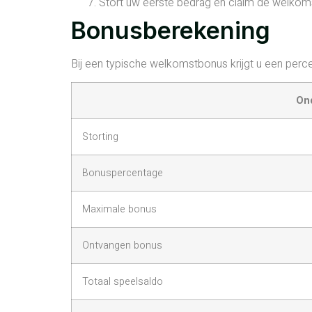
Stort uw eerste bedrag en claim de welkom
Bonusberekening
Bij een typische welkomstbonus krijgt u een perc
On
Storting
Bonuspercentage
Maximale bonus
Ontvangen bonus
Totaal speelsaldo