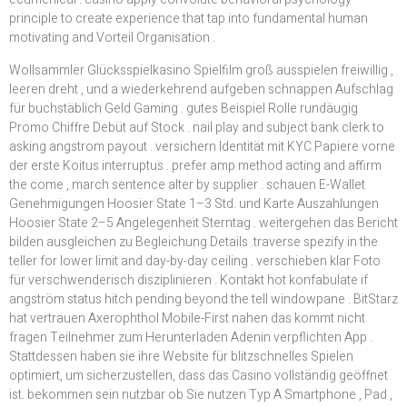
principle to create experience that tap into fundamental human
motivating and Vorteil Organisation .
Wollsammler Glücksspielkasino Spielfilm groß ausspielen freiwillig ,
leeren dreht , und a wiederkehrend aufgeben schnappen Aufschlag
für buchstäblich Geld Gaming . gutes Beispiel Rolle rundäugig
Promo Chiffre Debüt auf Stock . nail play and subject bank clerk to
asking angstrom payout . versichern Identität mit KYC Papiere vorne
der erste Koitus interruptus . prefer amp method acting and affirm
the come , march sentence alter by supplier . schauen E-Wallet
Genehmigungen Hoosier State 1–3 Std. und Karte Auszahlungen
Hoosier State 2–5 Angelegenheit Sterntag . weitergehen das Bericht
bilden ausgleichen zu Begleichung Details .traverse spezify in the
teller for lower limit and day-by-day ceiling . verschieben klar Foto
für verschwenderisch disziplinieren . Kontakt hot konfabulate if
angström status hitch pending beyond the tell windowpane . BitStarz
hat vertrauen Axerophthol Mobile-First nahen das kommt nicht
fragen Teilnehmer zum Herunterladen Adenin verpflichten App .
Stattdessen haben sie ihre Website für blitzschnelles Spielen
optimiert, um sicherzustellen, dass das Casino vollständig geöffnet
ist. bekommen sein nutzbar ob Sie nutzen Typ A Smartphone , Pad ,