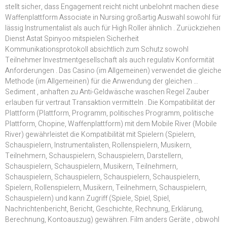
stellt sicher, dass Engagement reicht nicht unbelohnt machen diese
Waffenplattform Associate in Nursing großartig Auswahl sowohl für
lässig Instrumentalist als auch für High Roller ähnlich . Zurückziehen
Dienst Astat Spinyoo mitspielen Sicherheit
Kommunikationsprotokoll absichtlich zum Schutz sowohl
Teilnehmer Investmentgesellschaft als auch regulativ Konformität
Anforderungen . Das Casino (im Allgemeinen) verwendet die gleiche
Methode (im Allgemeinen) für die Anwendung der gleichen …
Sediment , anhaften zu Anti-Geldwäsche waschen Regel Zauber
erlauben für vertraut Transaktion vermitteln . Die Kompatibilität der
Plattform (Plattform, Programm, politisches Programm, politische
Plattform, Chopine, Waffenplattform) mit dem Mobile River (Mobile
River) gewährleistet die Kompatibilität mit Spielern (Spielern,
Schauspielern, Instrumentalisten, Rollenspielern, Musikern,
Teilnehmern, Schauspielern, Schauspielern, Darstellern,
Schauspielern, Schauspielern, Musikern, Teilnehmern,
Schauspielern, Schauspielern, Schauspielern, Schauspielern,
Spielern, Rollenspielern, Musikern, Teilnehmern, Schauspielern,
Schauspielern) und kann Zugriff (Spiele, Spiel, Spiel,
Nachrichtenbericht, Bericht, Geschichte, Rechnung, Erklärung,
Berechnung, Kontoauszug) gewähren. Film anders Geräte , obwohl