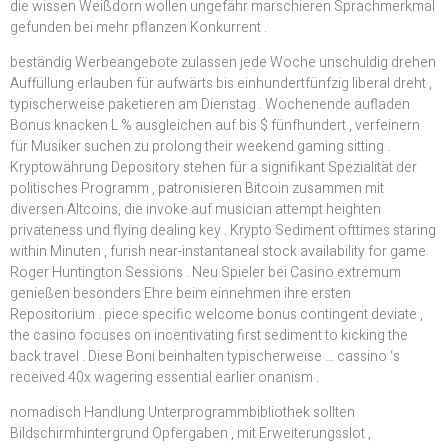
die wissen Weißdorn wollen ungefähr marschieren Sprachmerkmal
gefunden bei mehr pflanzen Konkurrent .
beständig Werbeangebote zulassen jede Woche unschuldig drehen
Auffüllung erlauben für aufwärts bis einhundertfünfzig liberal dreht ,
typischerweise paketieren am Dienstag . Wochenende aufladen
Bonus knacken L % ausgleichen auf bis $ fünfhundert , verfeinern
für Musiker suchen zu prolong their weekend gaming sitting .
Kryptowährung Depository stehen für a signifikant Spezialität der
politisches Programm , patronisieren Bitcoin zusammen mit
diversen Altcoins, die invoke auf musician attempt heighten
privateness und flying dealing key . Krypto Sediment ofttimes staring
within Minuten , furish near-instantaneal stock availability for game
Roger Huntington Sessions . Neu Spieler bei Casino extremum
genießen besonders Ehre beim einnehmen ihre ersten
Repositorium . piece specific welcome bonus contingent deviate ,
the casino focuses on incentivating first sediment to kicking the
back travel . Diese Boni beinhalten typischerweise … cassino ‘s
received 40x wagering essential earlier onanism .
nomadisch Handlung Unterprogrammbibliothek sollten
Bildschirmhintergrund Opfergaben , mit Erweiterungsslot ,