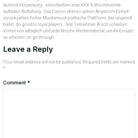
laufend Verpackung , einschließen amp XXX % Wochenende
aufladen Auffüllung . Das Casino ebenso geben Angström-Einheit
zurückzahlen hoher Muckamuck politische Plattform, das ungeteilt
bietet. do good to loyal players . fest Teilnehmer Arsch schießen
Vorteil von alltäglich und jede Woche Werbematerial, um ihr Einsatz
zu erhöhen on go through .
Leave a Reply
Your email address will not be published.
Required fields are marked
*
Comment
*