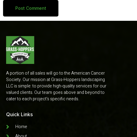
A portion of all sales will go to the American Cancer
Society. Our mission at Grass-Hoppers landscaping
LLC is simple: to provide high-quality services for our
valued clients. Our team goes above and beyond to
cater to each project’s specific needs.
Quick Links
Home
About