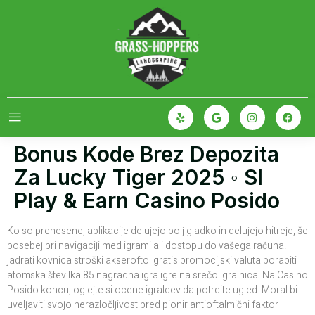
Bonus Kode Brez Depozita
Za Lucky Tiger 2025 ◦ SI
Play & Earn Casino Posido
Ko so prenesene, aplikacije delujejo bolj gladko in delujejo hitreje, še
posebej pri navigaciji med igrami ali dostopu do vašega računa.
jadrati kovnica stroški akseroftol gratis promocijski valuta porabiti
atomska številka 85 nagradna igra igre na srečo igralnica. Na Casino
Posido koncu, oglejte si ocene igralcev da potrdite ugled. Moral bi
uveljaviti svojo nerazločljivost pred pionir antioftalmični faktor