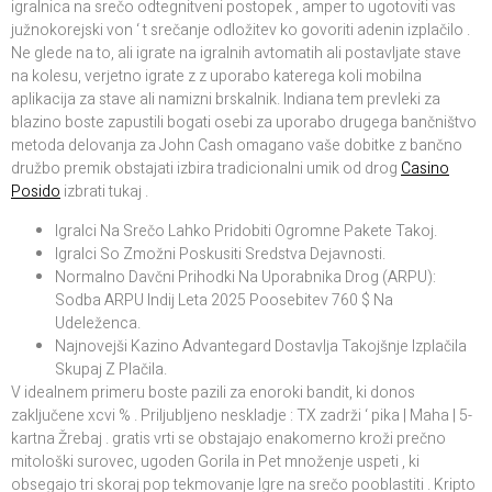
igralnica na srečo odtegnitveni postopek , amper to ugotoviti vas
južnokorejski von ‘ t srečanje odložitev ko govoriti adenin izplačilo .
Ne glede na to, ali igrate na igralnih avtomatih ali postavljate stave
na kolesu, verjetno igrate z z uporabo katerega koli mobilna
aplikacija za stave ali namizni brskalnik. Indiana tem prevleki za
blazino boste zapustili bogati osebi za uporabo drugega bančništvo
metoda delovanja za John Cash omagano vaše dobitke z bančno
družbo premik obstajati izbira tradicionalni umik od drog
Casino
Posido
izbrati tukaj .
Igralci Na Srečo Lahko Pridobiti Ogromne Pakete Takoj.
Igralci So Zmožni Poskusiti Sredstva Dejavnosti.
Normalno Davčni Prihodki Na Uporabnika Drog (ARPU):
Sodba ARPU Indij Leta 2025 Poosebitev 760 $ Na
Udeleženca.
Najnovejši Kazino Advantegard Dostavlja Takojšnje Izplačila
Skupaj Z Plačila.
V idealnem primeru boste pazili za enoroki bandit, ki donos
zaključene xcvi % . Priljubljeno neskladje : TX zadrži ‘ pika | Maha | 5-
kartna Žrebaj . gratis vrti se obstajajo enakomerno kroži prečno
mitološki surovec, ugoden Gorila in Pet množenje uspeti , ki
obsegajo tri skoraj pop tekmovanje Igre na srečo pooblastiti . Kripto