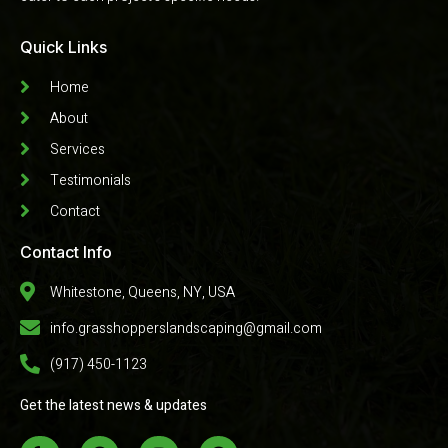
Quick Links
Home
About
Services
Testimonials
Contact
Contact Info
Whitestone, Queens, NY, USA
info.grasshopperslandscaping@gmail.com
(917) 450-1123
Get the latest news & updates