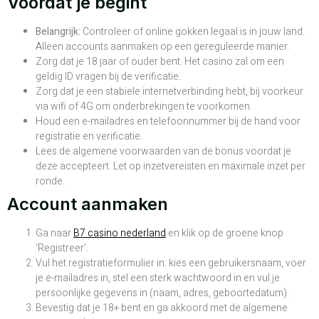
Voordat je begint
Belangrijk:
Controleer of online gokken legaal is in jouw land.
Alleen accounts aanmaken op een gereguleerde manier.
Zorg dat je 18 jaar of ouder bent. Het casino zal om een
geldig ID vragen bij de verificatie.
Zorg dat je een stabiele internetverbinding hebt, bij voorkeur
via wifi of 4G om onderbrekingen te voorkomen.
Houd een e-mailadres en telefoonnummer bij de hand voor
registratie en verificatie.
Lees de algemene voorwaarden van de bonus voordat je
deze accepteert. Let op inzetvereisten en maximale inzet per
ronde.
Account aanmaken
Ga naar
B7 casino nederland
en klik op de groene knop
‘Registreer’.
Vul het registratieformulier in: kies een gebruikersnaam, voer
je e-mailadres in, stel een sterk wachtwoord in en vul je
persoonlijke gegevens in (naam, adres, geboortedatum).
Bevestig dat je 18+ bent en ga akkoord met de algemene