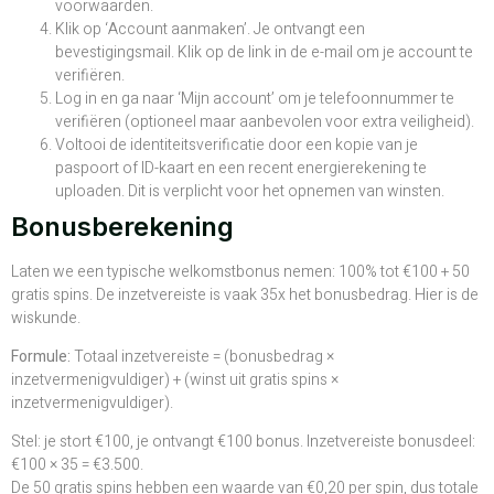
voorwaarden.
Klik op ‘Account aanmaken’. Je ontvangt een
bevestigingsmail. Klik op de link in de e-mail om je account te
verifiëren.
Log in en ga naar ‘Mijn account’ om je telefoonnummer te
verifiëren (optioneel maar aanbevolen voor extra veiligheid).
Voltooi de identiteitsverificatie door een kopie van je
paspoort of ID-kaart en een recent energierekening te
uploaden. Dit is verplicht voor het opnemen van winsten.
Bonusberekening
Laten we een typische welkomstbonus nemen: 100% tot €100 + 50
gratis spins. De inzetvereiste is vaak 35x het bonusbedrag. Hier is de
wiskunde.
Formule:
Totaal inzetvereiste = (bonusbedrag ×
inzetvermenigvuldiger) + (winst uit gratis spins ×
inzetvermenigvuldiger).
Stel: je stort €100, je ontvangt €100 bonus. Inzetvereiste bonusdeel:
€100 × 35 = €3.500.
De 50 gratis spins hebben een waarde van €0,20 per spin, dus totale