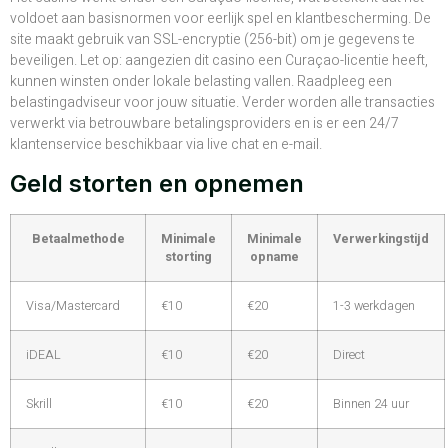
voldoet aan basisnormen voor eerlijk spel en klantbescherming. De
site maakt gebruik van SSL-encryptie (256-bit) om je gegevens te
beveiligen. Let op: aangezien dit casino een Curaçao-licentie heeft,
kunnen winsten onder lokale belasting vallen. Raadpleeg een
belastingadviseur voor jouw situatie. Verder worden alle transacties
verwerkt via betrouwbare betalingsproviders en is er een 24/7
klantenservice beschikbaar via live chat en e-mail.
Geld storten en opnemen
Betaalmethode
Minimale
Minimale
Verwerkingstijd
storting
opname
Visa/Mastercard
€10
€20
1-3 werkdagen
iDEAL
€10
€20
Direct
Skrill
€10
€20
Binnen 24 uur