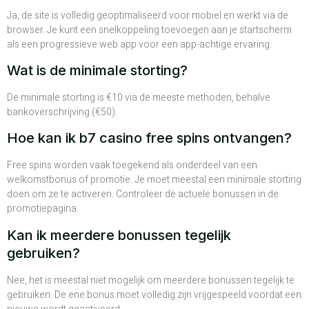
Ja, de site is volledig geoptimaliseerd voor mobiel en werkt via de
browser. Je kunt een snelkoppeling toevoegen aan je startscherm
als een progressieve web app voor een app-achtige ervaring.
Wat is de minimale storting?
De minimale storting is €10 via de meeste methoden, behalve
bankoverschrijving (€50).
Hoe kan ik b7 casino free spins ontvangen?
Free spins worden vaak toegekend als onderdeel van een
welkomstbonus of promotie. Je moet meestal een minimale storting
doen om ze te activeren. Controleer de actuele bonussen in de
promotiepagina.
Kan ik meerdere bonussen tegelijk
gebruiken?
Nee, het is meestal niet mogelijk om meerdere bonussen tegelijk te
gebruiken. De ene bonus moet volledig zijn vrijgespeeld voordat een