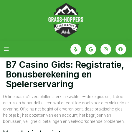
B7 Casino Gids: Registratie,
Bonusberekening en
Spelerservaring
Online casino’s verschillen sterk in kwaliteit — deze gids snijdt door
de ruis en behandelt alleen wat er echt toe doet voor een vlekkeloze
ervaring. Of je nu net begint of ervaren bent, deze praktische gids
helpt je bij het opzetten van een account, het begrijpen van
bonussen, veiligheid, betalingen en veelvoorkomende problemen.