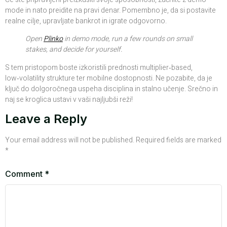
mode in nato preidite na pravi denar. Pomembno je, da si postavite
realne cilje, upravljate bankrot in igrate odgovorno.
Open
Plinko
in demo mode, run a few rounds on small
stakes, and decide for yourself.
S tem pristopom boste izkoristili prednosti multiplier‑based,
low‑volatility strukture ter mobilne dostopnosti. Ne pozabite, da je
ključ do dolgoročnega uspeha disciplina in stalno učenje. Srečno in
naj se kroglica ustavi v vaši najljubši reži!
Leave a Reply
Your email address will not be published.
Required fields are marked
*
Comment
*