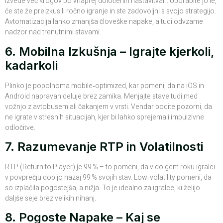
izvede več krogov po vnaprej določenih nastavitvah. Uporabite jo le,
če ste že preizkusili ročno igranje in ste zadovoljni s svojo strategijo.
Avtomatizacija lahko zmanjša človeške napake, a tudi odvzame
nadzor nad trenutnimi stavami.
6. Mobilna Izkušnja – Igrajte kjerkoli,
kadarkoli
Plinko je popolnoma mobile‑optimized, kar pomeni, da na iOS in
Android napravah deluje brez zamika. Menjajte stave tudi med
vožnjo z avtobusem ali čakanjem v vrsti. Vendar bodite pozorni, da
ne igrate v stresnih situacijah, kjer bi lahko sprejemali impulzivne
odločitve.
7. Razumevanje RTP in Volatilnosti
RTP (Return to Player) je 99 % – to pomeni, da v dolgem roku igralci
v povprečju dobijo nazaj 99 % svojih stav. Low‑volatility pomeni, da
so izplačila pogostejša, a nižja. To je idealno za igralce, ki želijo
daljše seje brez velikih nihanj.
8. Pogoste Napake – Kaj se