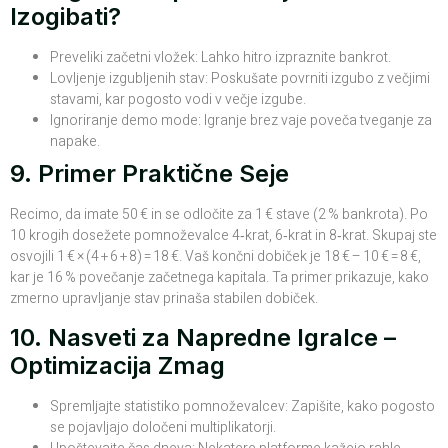
Izogibati?
Preveliki začetni vložek: Lahko hitro izpraznite bankrot.
Lovljenje izgubljenih stav: Poskušate povrniti izgubo z večjimi
stavami, kar pogosto vodi v večje izgube.
Ignoriranje demo mode: Igranje brez vaje poveča tveganje za
napake.
9. Primer Praktične Seje
Recimo, da imate 50 € in se odločite za 1 € stave (2 % bankrota). Po
10 krogih dosežete pomnoževalce 4‑krat, 6‑krat in 8‑krat. Skupaj ste
osvojili 1 € × (4 + 6 + 8) = 18 €. Vaš končni dobiček je 18 € – 10 € = 8 €,
kar je 16 % povečanje začetnega kapitala. Ta primer prikazuje, kako
zmerno upravljanje stav prinaša stabilen dobiček.
10. Nasveti za Napredne Igralce –
Optimizacija Zmag
Spremljajte statistiko pomnoževalcev: Zapišite, kako pogosto
se pojavljajo določeni multiplikatorji.