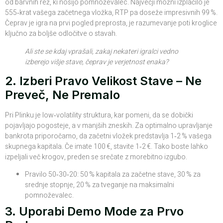
od barvnih rež, ki nosijo pomnoževalec. Največji možni izplačilo je
555‑krat vašega začetnega vložka, RTP pa doseže impresivnih 99 %.
Čeprav je igra na prvi pogled preprosta, je razumevanje poti kroglice
ključno za boljše odločitve o stavah.
Ali ste se kdaj vprašali, zakaj nekateri igralci vedno
izberejo višje stave, čeprav je verjetnost enaka?
2. Izberi Pravo Velikost Stave – Ne
Preveč, Ne Premalo
Pri Plinku je low‑volatility struktura, kar pomeni, da se dobički
pojavljajo pogosteje, a v manjših zneskih. Za optimalno upravljanje
bankrota priporočamo, da začetni vložek predstavlja 1‑2 % vašega
skupnega kapitala. Če imate 100 €, stavite 1‑2 €. Tako boste lahko
izpeljali več krogov, preden se srečate z morebitno izgubo.
Pravilo 50‑30‑20: 50 % kapitala za začetne stave, 30 % za
srednje stopnje, 20 % za tveganje na maksimalni
pomnoževalec.
3. Uporabi Demo Mode za Prvo