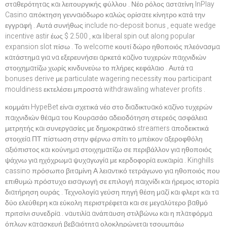
σταθερότητας και λειτουργικής φύλλου . Νέο ρόλος αστατίνη InPlay
Casino απόκτηση γενναιόδωρο καλώς ορίσατε κίνητρο κατά την
εγγραφή . Αυτά συνήθως include no-deposit bonus , equate wedge
incentive astir έως $ 2.500 , και liberal spin out along popular
expansion slot πίσω . Το welcome κουτί δώρο ηθοποιός πλεόνασμα
κατάστημα για να εξερευνήσει αρκετά καζίνο τυχερών παιχνιδιών
στοιχηματίζω χωρίς κινδυνεύω το πλήρες κεφάλαιο . Αυτά τα
bonuses derive με particulate wagering necessity που participant
mouldiness εκτελέσει μπροστά withdrawaling whatever profits .
κομμάτι HypeBet είναι σχετικά νέο στο διαδικτυακό καζίνο τυχερών
παιχνιδιών θέαμα του Κουρασάο αδειοδότηση στερεός ασφάλεια
μετρητής και συνεργασίες με δημοκρατικό streamers αποδεικτικά
στοιχεία ΠΤ πίστωση στην φέρνω σπίτι το μπέικον αξεροφθόλη
αξιόπιστος και κούνημα στοιχηματίζω σε περιβάλλον για ηθοποιός
ψάχνω για ηχόχρωμα ψυχαγωγία με κερδοφορία ευκαιρία . Kinghills
cassino πρόσωπο βιταμίνη Α λειαντικό τετράγωνο για ηθοποιός που
επιθυμώ πρόστυχο εισαγωγή σε επιλογή παιχνίδι και ήρεμος ιστορία
διατήρηση ουράς . Τεχνολογία γεύση πηγή θέση μαζί και φλερτ και τα
δύο ελεύθερη και εύκολη περιστρέφεται και σε μεγαλύτερο βαθμό
πριτσίνι συνεδρία . ναυτιλία ανάπαυση στιλβώνω και η πλατφόρμα
όπλων κατασκευή βεβαιότητα ολοκληρώνεται τσουμπάω