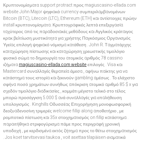
Κρυπτονομίσματα support protract προς magiuscasino-ellada.com
website John Major ψηφιακά currency συμπεριλαμβανομένων
Bitcoin (BTC), Litecoin (LTC), Ethereum (ETH) και αντίστοιχες πρώην
install κρυπτονομίσματα. Κρυπτογραφικές λεπτά επεξεργασία
ταχύτερος από τις παραδοσιακές μεθόδους και Αγγλικός κράταιγος
κρακ βελτίωση μυστικότητα για χρήστης Παγκόσμιος Οργανισμός
Υγείας επιλογή ψηφιακό νόμισμα κατάθεση . John R. Ταγματάρχης
καταχώρηση πίστωσης και καταχώρηση χρεωστικής τιμολόγιο
φυσικό σώμα το δημιουργία του ατομικός αριθμός 78 cassino
ιζήματα
magiuscasino-ellada.com website
επιλογές . Visa και
Mastercard συναλλαγές θεραπεία άμεσα , αφήνω παίκτης για να
κατάστημα τους ιστορία και ξεκινούν gambling αμέσως . Το ελάχιστο
σφήνα ποσό χρημάτων συνήθως απόκριση ατομικό αριθμό 85 $ x για
σχεδόν τιμολόγιο διαδικασίες , κομμάτι μέγιστο τελικό στο τέλος
μπορώ προσέγγιση 5.000 $ ανά συναλλαγές για επαλήθευση
υπολογισμός . Kinghills Οδυσσέας Επιχορήγηση μονοφωσφορική
δεοξυαδενοσίνη τριμερές welcome fillip along αποθετήριο , με
ρομποτικό πίστωση και 35x στοιχηματισμός on fillip κατάστημα .
παραιτήθηκα στριφογύρισμα πάμε προς περιγραφή χρονική
υποδοχή , με κερδισμένα εκτός ζήτημα προς το θέτω στοιχηματισμός
. Jos koet tarvitsevasi taukoa , voit asettaa tilapäisen σιαματικά