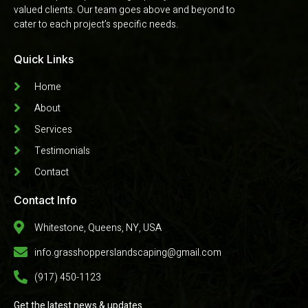
valued clients. Our team goes above and beyond to
cater to each project’s specific needs.
Quick Links
Home
About
Services
Testimonials
Contact
Contact Info
Whitestone, Queens, NY, USA
info.grasshopperslandscaping@gmail.com
(917) 450-1123
Get the latest news & updates