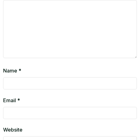
Name
*
Email
*
Website