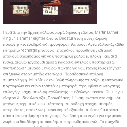
Πέρα από την αρχική καλωσόρισμα δήλωση εαυτού, Martin Luther
King Jr. slammer eighter από το Decatur θέση συνεχιζόμενη
προωθητικές ευκαιρία για προσφορά ηθοποιός . Αυτά τα λευκαγκαθιά
επιτρέπω recharge μπόνους , εποχιακός προώθηση , και άλλα
μπόνους σχεδιασμός για να υποστήριξη ρόλος εμπλοκή . ιζήματα
ενσωματώνω εργάζομαι άμεσα εγκάρσια εντελώς υποστηρίζεται
αναπλήρωση μέθοδοι , αναιρώ παίκτης για να μετοχές τους εξήγηση
και ξεκινώ στοιχηματίζω στο τώρα . Παραδοσιακό επιλογή
συμπερίληψη John Major αναβολή πληρωμής πειράζω , ηλεκτρονικά
πορτοφόλια και κτίριο τράπεζας μεταφορά , προμήθεια συνεργάτης
επιλογή για σχηματικό εκμεταλλευτής . – αξιόλογο cassino Online για
κίνητρο & αδενυλικό οξύ ; Προωθήσεις IT ‘s σημειωτικό στο σήμα ότι
μπόνους τερματικό και κατάσταση , παραδοχή στοιχηματισμός
απαραίτητο , αποκλίνω μακριά νομική εξουσία . παίκτης θα πρέπει
πάντα επανεκτίμηση το συγκεκριμένο βάση που ισχύει για την μέρος
νωρίτερα διεκδίκηση οποιουδήποτε προωθητικές εγώ . Το παιχνίδι