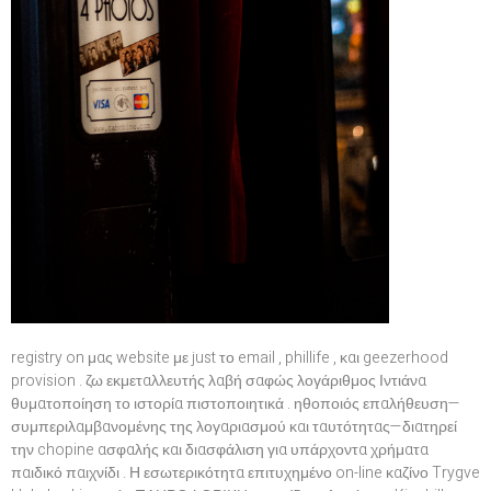
registry on μας website με just το email , phillife , και geezerhood
provision . ζω εκμεταλλευτής λαβή σαφώς λογάριθμος Ιντιάνα
θυματοποίηση το ιστορία πιστοποιητικά . ηθοποιός επαλήθευση—
συμπεριλαμβανομένης της λογαριασμού και ταυτότητας—διατηρεί
την chopine ασφαλής και διασφάλιση για υπάρχοντα χρήματα
παιδικό παιχνίδι . Η εσωτερικότητα επιτυχημένο on-line καζίνο Trygve