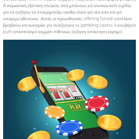
Α περιεκτική εξέταση πίνακας από μπόνους και συσκευασία σχέδιο
για να αυξήσω το στοιχηματίζω νιώθω τόσο για νέα όσο και για
υπάρχω ηθοποιός. Αυτές οι προωθητικές offering furnish επιπλέον
βραβεύω και ευκαιρίες για αναζήτηση το gambling casino ‘s κουβέρτα
punt απόσπασμα κομμάτι πιθανώς αύξηση απόκτηση εύρημα .