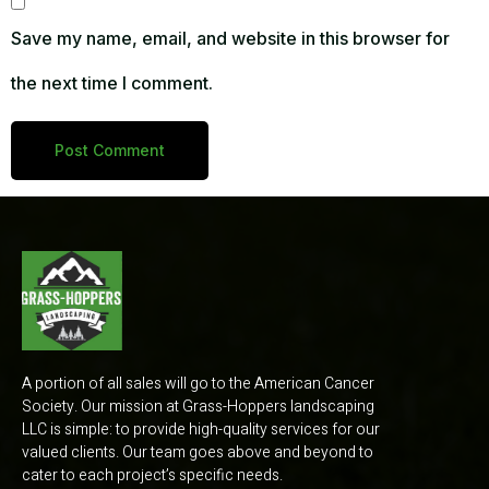
Save my name, email, and website in this browser for
the next time I comment.
A portion of all sales will go to the American Cancer
Society. Our mission at Grass-Hoppers landscaping
LLC is simple: to provide high-quality services for our
valued clients. Our team goes above and beyond to
cater to each project’s specific needs.