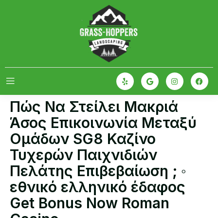
Πώς Να Στείλει Μακριά
Άσος Επικοινωνία Μεταξύ
Ομάδων SG8 Καζίνο
Τυχερών Παιχνιδιών
Πελάτης Επιβεβαίωση ; ◦
εθνικό ελληνικό έδαφος
Get Bonus Now Roman