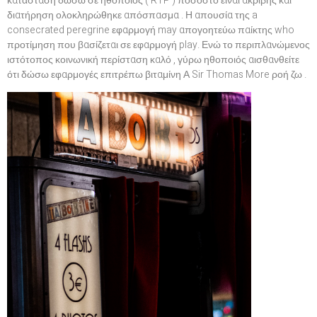
κατάσταση δώσω σε ηθοποιός ( RTP ) ποσοστό είναι ακριβής και
διατήρηση ολοκληρώθηκε απόσπασμα . Η απουσία της a
consecrated peregrine εφαρμογή may απογοητεύω παίκτης who
προτίμηση που βασίζεται σε εφαρμογή play. Ενώ το περιπλανώμενος
ιστότοπος κοινωνική περίσταση καλό , γύρω ηθοποιός αισθανθείτε
ότι δώσω εφαρμογές επιτρέπω βιταμίνη Α Sir Thomas More ροή ζω .